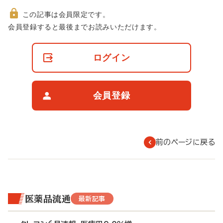
この記事は会員限定です。
非
会員登録すると最後までお読みいただけます。
会
員
の
ログイン
閲
覧
制
限
会員登録
に
つ
い
て
前のページに戻る
医薬品流通
最新記事