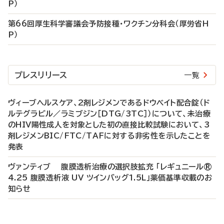
P）
第66回厚生科学審議会予防接種・ワクチン分科会（厚労省H
P）
プレスリリース
一覧
ヴィーブヘルスケア、2剤レジメンであるドウベイト配合錠（ド
ルテグラビル／ラミブジン［DTG/3TC］）について、未治療
のHIV陽性成人を対象とした初の直接比較試験において、3
剤レジメンBIC/FTC/TAFに対する非劣性を示したことを
発表
ヴァンティブ 腹膜透析治療の選択肢拡充 「レギュニール®
4.25 腹膜透析液 UV ツインバッグ1.5L」薬価基準収載のお
知らせ