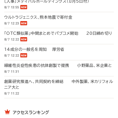
〔人事〕メディパルホールディングス（8月5日付）
8/7 13:55
ウルトラジェニクス、熊本地震で寄付金
8/7 12:23
「OTC類似薬」中間まとめでパブコメ開始 20日締め切り
8/7 12:22
14成分の一般名を周知 厚労省
8/7 12:22
線維性炎症性疾患の抗体創製で提携 小野薬品、米企業と
8/7 11:31
創薬研究推進へ、共同契約を締結 中外製薬、米カリフォル
ニア大と
8/7 11:22
アクセスランキング