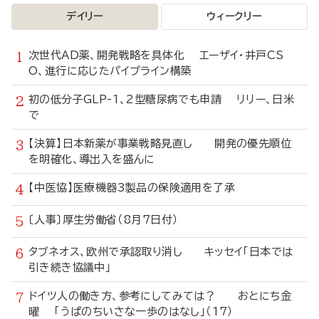
デイリー
ウィークリー
次世代AD薬、開発戦略を具体化 エーザイ・井戸CS
O、進行に応じたパイプライン構築
初の低分子GLP-1、2型糖尿病でも申請 リリー、日米
で
【決算】日本新薬が事業戦略見直し 開発の優先順位
を明確化、導出入を盛んに
【中医協】医療機器3製品の保険適用を了承
〔人事〕厚生労働省（8月7日付）
タブネオス、欧州で承認取り消し キッセイ「日本では
引き続き協議中」
ドイツ人の働き方、参考にしてみては？ おとにち金
曜 「うぱのちいさな一歩のはなし」（17）