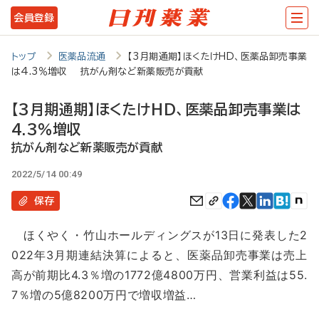
メ
会員登録
イ
ン
トップ
医薬品流通
【3月期通期】ほくたけHD、医薬品卸売事業
は4.3％増収 抗がん剤など新薬販売が貢献
コ
ン
【3月期通期】ほくたけHD、医薬品卸売事業は
テ
4.3％増収
ン
抗がん剤など新薬販売が貢献
ツ
2022/5/14 00:49
に
保存
移
ほくやく・竹山ホールディングスが13日に発表した2
動
022年3月期連結決算によると、医薬品卸売事業は売上
高が前期比4.3％増の1772億4800万円、営業利益は55.
7％増の5億8200万円で増収増益…