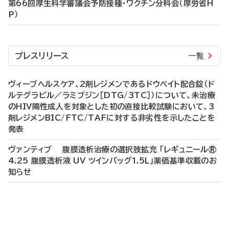
第66回厚生科学審議会予防接種・ワクチン分科会（厚労省H
P）
プレスリリース
一覧
ヴィーブヘルスケア、2剤レジメンであるドウベイト配合錠（ド
ルテグラビル／ラミブジン［DTG/3TC］）について、未治療
のHIV陽性成人を対象とした初の直接比較試験において、3
剤レジメンBIC/FTC/TAFに対する非劣性を示したことを
発表
ヴァンティブ 腹膜透析治療の選択肢拡充 「レギュニール®
4.25 腹膜透析液 UV ツインバッグ1.5L」薬価基準収載のお
知らせ
P
R