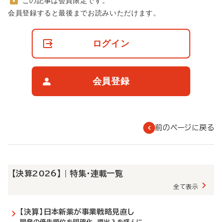
この記事は会員限定です。
非
会員登録すると最後までお読みいただけます。
会
員
の
ログイン
閲
覧
制
限
会員登録
に
つ
い
て
前のページに戻る
【決算2026】 | 特集・連載一覧
全て表示
【決算】日本新薬が事業戦略見直し