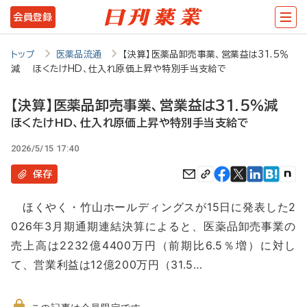
メ
会員登録
イ
ン
トップ
医薬品流通
【決算】医薬品卸売事業、営業益は31.5％
減 ほくたけHD、仕入れ原価上昇や特別手当支給で
コ
ン
【決算】医薬品卸売事業、営業益は31.5％減
テ
ほくたけHD、仕入れ原価上昇や特別手当支給で
ン
2026/5/15 17:40
ツ
保存
に
ほくやく・竹山ホールディングスが15日に発表した2
移
026年3月期通期連結決算によると、医薬品卸売事業の
動
売上高は2232億4400万円（前期比6.5％増）に対し
て、営業利益は12億200万円（31.5…