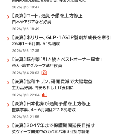
開発の優先順位を明確化、導出入を盛んに
2026/8/6 19:47
【決算】ロート、通期予想を上方修正
日本やアジアなど好調
2026/8/6 18:49
【決算】米リリー、GLP-1/GIP製剤が成長を牽引
26年1～6月期、51％増収
2026/8/6 17:35
【決算】既存薬「引き続きベストオーナー探索」
帝人・嶋井グループ執行役員
2026/8/4 20:03
【決算】協和キリン、研開費減で大幅増益
主力品好調、円安も押し上げ要因に
2026/8/3 22:04
【決算】日本化薬が通期予想を上方修正
医薬事業、4～6月期は27.8％増収
2026/8/3 21:55
【決算】2047年まで保護期間延長目指す
英ヴィーブ開発中のカベヌバ年3回投与製剤