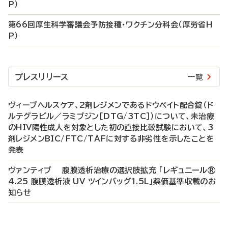
P）
第66回厚生科学審議会予防接種・ワクチン分科会（厚労省H
P）
プレスリリース
一覧
ヴィーブヘルスケア、2剤レジメンであるドウベイト配合錠（ド
ルテグラビル／ラミブジン［DTG/3TC］）について、未治療
のHIV陽性成人を対象とした初の直接比較試験において、3
剤レジメンBIC/FTC/TAFに対する非劣性を示したことを
発表
ヴァンティブ 腹膜透析治療の選択肢拡充 「レギュニール®
4.25 腹膜透析液 UV ツインバッグ1.5L」薬価基準収載のお
知らせ