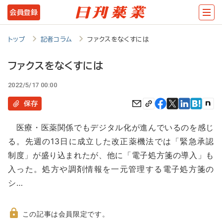
メ
会員登録
イ
ン
トップ
記者コラム
ファクスをなくすには
コ
ファクスをなくすには
ン
2022/5/17 00:00
テ
ン
保存
ツ
医療・医薬関係でもデジタル化が進んでいるのを感じ
に
る。先週の13日に成立した改正薬機法では「緊急承認
移
制度」が盛り込まれたが、他に「電子処方箋の導入」も
動
入った。処方や調剤情報を一元管理する電子処方箋の
シ…
この記事は会員限定です。