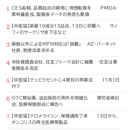
CES省略、品質起点の開発に発想転換を PMDA・
栗林審査役、製販後データの発信も要請
【中医協】新薬10成分13品目、13日に収載へ サノ
フィのサークリサ皮下注など
薬価以外によるMFN対応は「困難」 AZ・バーネット
社長、制度改革求める
米投資調査会社、住友ファーマ会計に疑義 住友は事
実関係を否定
【中医協】デュピクセントに4度目の再算定 11月1日
付で
OTC類似薬、追加負担の例外を明確化 厚労省検討
会、医療保険部会に報告へ
【中医協】テロメライシン、保険適用了承 13日から、
オンコリスの再生医療等製品