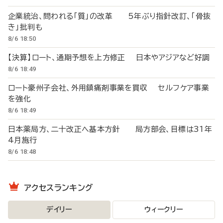
企業統治、問われる「質」の改革 5年ぶり指針改訂、「骨抜
き」批判も
8/6 18:50
【決算】ロート、通期予想を上方修正 日本やアジアなど好調
8/6 18:49
ロート豪州子会社、外用鎮痛剤事業を買収 セルフケア事業
を強化
8/6 18:49
日本薬局方、二十改正へ基本方針 局方部会、目標は31年
4月施行
8/6 18:48
アクセスランキング
デイリー
ウィークリー