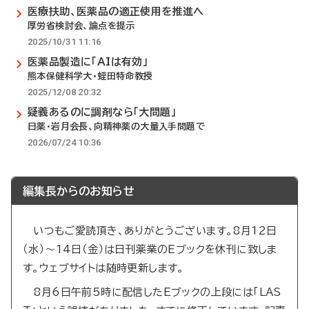
医療扶助、医薬品の適正使用を推進へ
厚労省検討会、論点を提示
2025/10/31 11:16
医薬品製造に「AIは有効」
熊本保健科学大・蛭田特命教授
2025/12/08 20:32
疑義あるのに調剤なら「大問題」
日薬・岩月会長、向精神薬の大量入手問題で
2026/07/24 10:36
編集長からのお知らせ
いつもご愛読頂き、ありがとうございます。8月12日
（水）～14日（金）は日刊薬業のEブックを休刊に致しま
す。ウェブサイトは随時更新します。
8月6日午前5時に配信したEブックの上段には「LAS