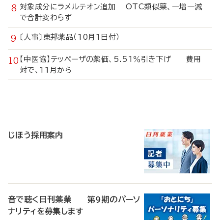
対象成分にラメルテオン追加 OTC類似薬、一増一減
で合計変わらず
〔人事〕東邦薬品（10月1日付）
【中医協】テッペーザの薬価、5.51％引き下げ 費用
対で、11月から
寄
稿
じほう採用案内
音で聴く日刊薬業 第9期のパーソ
ナリティを募集します