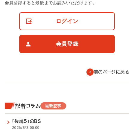
非
会員登録すると最後までお読みいただけます。
会
員
の
ログイン
閲
覧
制
限
会員登録
に
つ
い
て
前のページに戻る
記者コラム
最新記事
「後続5」のBS
2026/8/3 00:00