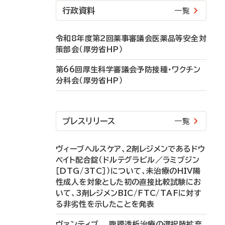
行政資料
一覧
令和8年度第2回薬事審議会医薬品等安全対
策部会（厚労省HP）
第66回厚生科学審議会予防接種・ワクチン
分科会（厚労省HP）
プレスリリース
一覧
ヴィーブヘルスケア、2剤レジメンであるドウ
ベイト配合錠（ドルテグラビル／ラミブジン
［DTG/3TC］）について、未治療のHIV陽
性成人を対象とした初の直接比較試験にお
いて、3剤レジメンBIC/FTC/TAFに対す
る非劣性を示したことを発表
ヴァンティブ 腹膜透析治療の選択肢拡充