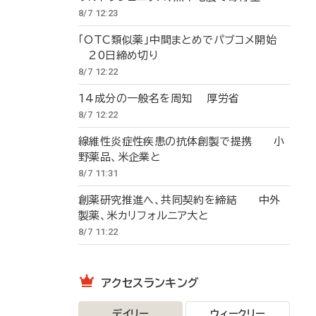
8/7 12:23
「OTC類似薬」中間まとめでパブコメ開始
20日締め切り
8/7 12:22
14成分の一般名を周知 厚労省
8/7 12:22
線維性炎症性疾患の抗体創製で提携 小
野薬品、米企業と
8/7 11:31
創薬研究推進へ、共同契約を締結 中外
製薬、米カリフォルニア大と
8/7 11:22
アクセスランキング
デイリー
ウィークリー