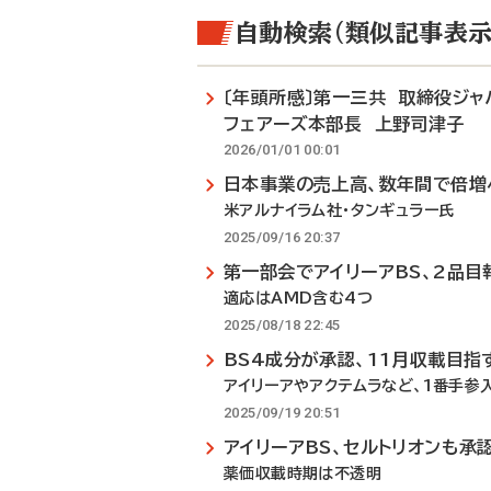
自動検索（類似記事表示
〔年頭所感〕第一三共 取締役ジ
フェアーズ本部長 上野司津子
2026/01/01 00:01
日本事業の売上高、数年間で倍増
米アルナイラム社・タンギュラー氏
2025/09/16 20:37
第一部会でアイリーアBS、2品目
適応はAMD含む4つ
2025/08/18 22:45
BS4成分が承認、11月収載目指
アイリーアやアクテムラなど、1番手参
2025/09/19 20:51
アイリーアBS、セルトリオンも承
薬価収載時期は不透明