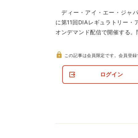
ディー・アイ・エー・ジャパンは
に第11回DIAレギュラトリー・ア
オンデマンド配信で開催する。
この記事は会員限定です。
会員登録
非
会
ログイン
員
の
閲
覧
制
限
に
つ
い
て