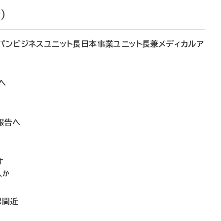
）
ャパンビジネスユニット長日本事業ユニット長兼メディカルア
へ
報告へ
す
入か
認間近