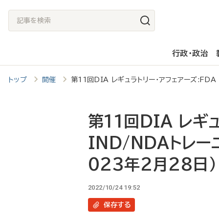
メ
記
イ
事
ン
を
行政・政治
コ
検
ン
索
トップ
開催
第11回DIA レギュラトリー・アフェアーズ:FDA
テ
ン
ツ
第11回DIA レギ
に
IND/NDAトレー
移
023年2月28日）
動
2022/10/24 19:52
保存
する