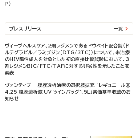
P）
プレスリリース
一覧
ヴィーブヘルスケア、2剤レジメンであるドウベイト配合錠（ド
ルテグラビル／ラミブジン［DTG/3TC］）について、未治療
のHIV陽性成人を対象とした初の直接比較試験において、3
剤レジメンBIC/FTC/TAFに対する非劣性を示したことを
発表
ヴァンティブ 腹膜透析治療の選択肢拡充 「レギュニール®
4.25 腹膜透析液 UV ツインバッグ1.5L」薬価基準収載のお
知らせ
P
R