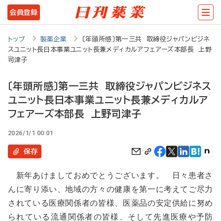
メ
会員登録
イ
ン
トップ
製薬企業
〔年頭所感〕第一三共 取締役ジャパンビジネ
スユニット長日本事業ユニット長兼メディカルアフェアーズ本部長 上野
コ
司津子
ン
〔年頭所感〕第一三共 取締役ジャパンビジネス
テ
ユニット長日本事業ユニット長兼メディカルア
ン
フェアーズ本部長 上野司津子
ツ
2026/1/1 00:01
に
移
保存
動
新年あけましておめでとうございます。 日々患者さ
んに寄り添い、地域の方々の健康を第一に考えてご尽力
されている医療関係者の皆様、医薬品の安定供給に努め
られている流通関係者の皆様、そして先進医療や予防