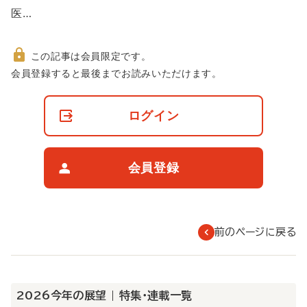
医…
この記事は会員限定です。
非
会員登録すると最後までお読みいただけます。
会
員
の
ログイン
閲
覧
制
限
会員登録
に
つ
い
て
前のページに戻る
2026今年の展望 | 特集・連載一覧