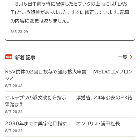
8月6日午前5時に配信したEブックの上段には「LAS
T」という誤植がありました。すでに修正しています。記事
の内容に変更はありません。
8/5 23:29
一覧
新着記事
RSV抗体の2回目投与で適応拡大申請 MSDのエヌフロン
シア
8/7 20:43
ビルテプソの添文改訂を指示 厚労省、24年公表のP3結
果踏まえ
8/7 20:33
2030年までに黒字化目指す オンコリス・浦田社長
8/7 20:33