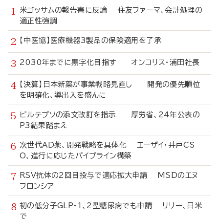
米ゴッサムの報告書に反論 住友ファーマ、会計処理の
適正性強調
【中医協】医療機器3製品の保険適用を了承
2030年までに黒字化目指す オンコリス・浦田社長
【決算】日本新薬が事業戦略見直し 開発の優先順位
を明確化、導出入を盛んに
ビルテプソの添文改訂を指示 厚労省、24年公表の
P3結果踏まえ
次世代AD薬、開発戦略を具体化 エーザイ・井戸CS
O、進行に応じたパイプライン構築
RSV抗体の2回目投与で適応拡大申請 MSDのエヌ
フロンシア
初の低分子GLP-1、2型糖尿病でも申請 リリー、日米
で