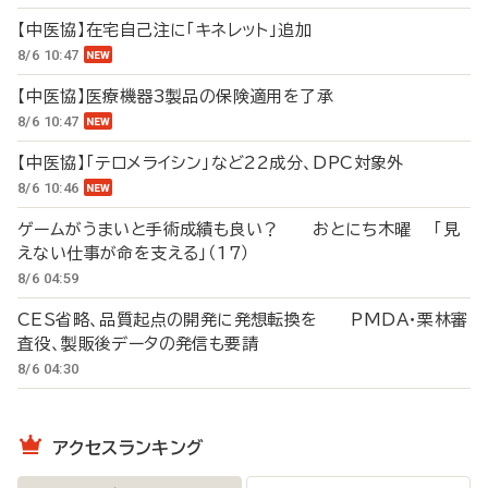
【中医協】在宅自己注に「キネレット」追加
8/6 10:47
【中医協】医療機器3製品の保険適用を了承
8/6 10:47
【中医協】「テロメライシン」など22成分、DPC対象外
8/6 10:46
ゲームがうまいと手術成績も良い？ おとにち木曜 「見
えない仕事が命を支える」（17）
8/6 04:59
CES省略、品質起点の開発に発想転換を PMDA・栗林審
査役、製販後データの発信も要請
8/6 04:30
アクセスランキング