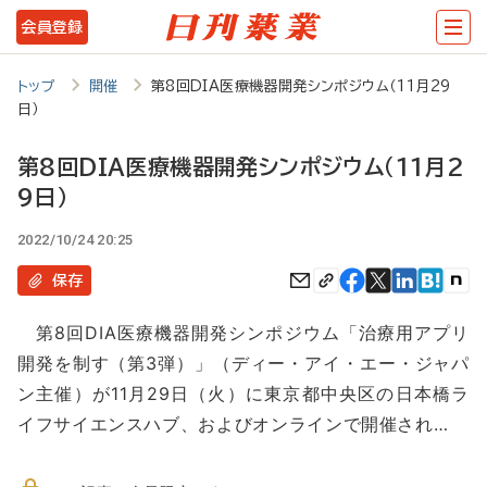
メ
会員登録
イ
ン
トップ
開催
第8回DIA医療機器開発シンポジウム（11月29
日）
コ
ン
第8回DIA医療機器開発シンポジウム（11月2
テ
9日）
ン
2022/10/24 20:25
ツ
保存
に
移
第8回DIA医療機器開発シンポジウム「治療用アプリ
開発を制す（第3弾）」（ディー・アイ・エー・ジャパ
動
ン主催）が11月29日（火）に東京都中央区の日本橋ラ
イフサイエンスハブ、およびオンラインで開催され…