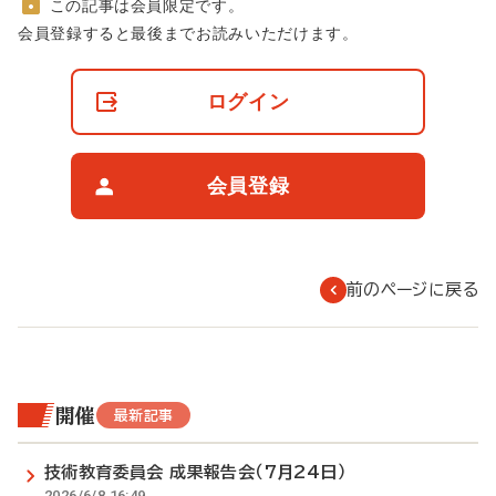
この記事は会員限定です。
非
会員登録すると最後までお読みいただけます。
会
員
の
ログイン
閲
覧
制
限
会員登録
に
つ
い
て
前のページに戻る
開催
最新記事
技術教育委員会 成果報告会（7月24日）
2026/6/8 16:49