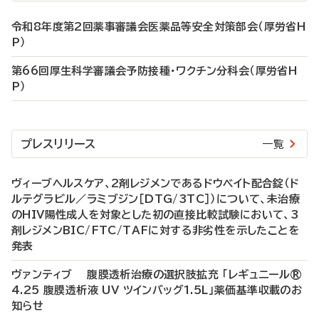
令和8年度第2回薬事審議会医薬品等安全対策部会（厚労省H
P）
第66回厚生科学審議会予防接種・ワクチン分科会（厚労省H
P）
プレスリリース
一覧
ヴィーブヘルスケア、2剤レジメンであるドウベイト配合錠（ド
ルテグラビル／ラミブジン［DTG/3TC］）について、未治療
のHIV陽性成人を対象とした初の直接比較試験において、3
剤レジメンBIC/FTC/TAFに対する非劣性を示したことを
発表
ヴァンティブ 腹膜透析治療の選択肢拡充 「レギュニール®
4.25 腹膜透析液 UV ツインバッグ1.5L」薬価基準収載のお
知らせ