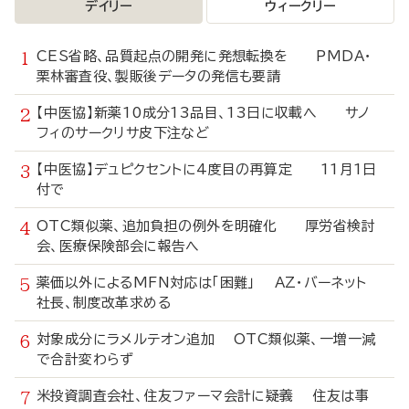
デイリー
ウィークリー
CES省略、品質起点の開発に発想転換を PMDA・
栗林審査役、製販後データの発信も要請
【中医協】新薬10成分13品目、13日に収載へ サノ
フィのサークリサ皮下注など
【中医協】デュピクセントに4度目の再算定 11月1日
付で
OTC類似薬、追加負担の例外を明確化 厚労省検討
会、医療保険部会に報告へ
薬価以外によるMFN対応は「困難」 AZ・バーネット
社長、制度改革求める
対象成分にラメルテオン追加 OTC類似薬、一増一減
で合計変わらず
米投資調査会社、住友ファーマ会計に疑義 住友は事