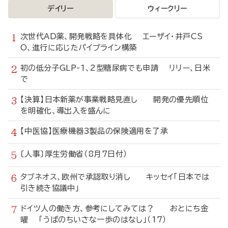
デイリー
ウィークリー
次世代AD薬、開発戦略を具体化 エーザイ・井戸CS
O、進行に応じたパイプライン構築
初の低分子GLP-1、2型糖尿病でも申請 リリー、日米
で
【決算】日本新薬が事業戦略見直し 開発の優先順位
を明確化、導出入を盛んに
【中医協】医療機器3製品の保険適用を了承
〔人事〕厚生労働省（8月7日付）
タブネオス、欧州で承認取り消し キッセイ「日本では
引き続き協議中」
ドイツ人の働き方、参考にしてみては？ おとにち金
曜 「うぱのちいさな一歩のはなし」（17）