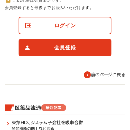
この記事は会員限定です。
非
会員登録すると最後までお読みいただけます。
会
員
の
ログイン
閲
覧
制
限
会員登録
に
つ
い
て
前のページに戻る
医薬品流通
最新記事
東邦HD、システム子会社を吸収合併
開発機能の向上など図る