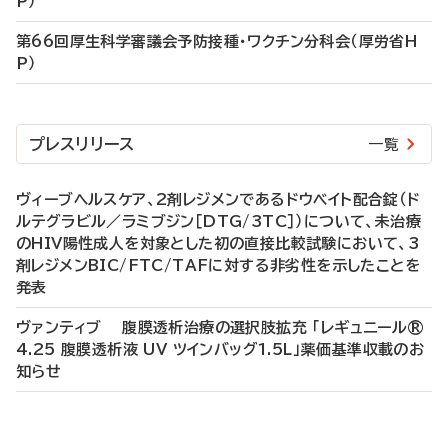
P）
第66回厚生科学審議会予防接種・ワクチン分科会（厚労省H
P）
プレスリリース
一覧
ヴィーブヘルスケア、2剤レジメンであるドウベイト配合錠（ド
ルテグラビル／ラミブジン［DTG/3TC］）について、未治療
のHIV陽性成人を対象とした初の直接比較試験において、3
剤レジメンBIC/FTC/TAFに対する非劣性を示したことを
発表
ヴァンティブ 腹膜透析治療の選択肢拡充 「レギュニール®
4.25 腹膜透析液 UV ツインバッグ1.5L」薬価基準収載のお
知らせ
P