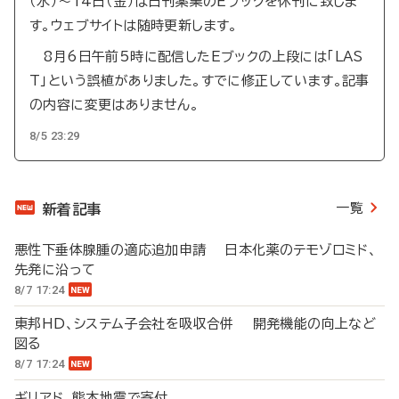
（水）～14日（金）は日刊薬業のEブックを休刊に致しま
す。ウェブサイトは随時更新します。
8月6日午前5時に配信したEブックの上段には「LAS
T」という誤植がありました。すでに修正しています。記事
の内容に変更はありません。
8/5 23:29
一覧
新着記事
悪性下垂体腺腫の適応追加申請 日本化薬のテモゾロミド、
先発に沿って
8/7 17:24
東邦HD、システム子会社を吸収合併 開発機能の向上など
図る
8/7 17:24
ギリアド、熊本地震で寄付