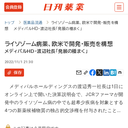
メ
会員登録
イ
ン
トップ
医薬品流通
ライソゾーム病薬、欧米で開発・販売を構
想 メディパルHD・渡辺社長「発展の種まく」
コ
ン
ライソゾーム病薬、欧米で開発・販売を構想
テ
メディパルHD・渡辺社長「発展の種まく」
ン
2022/11/1 21:30
ツ
保存
に
メディパルホールディングスの渡辺秀一社長は1日に
移
オンライン上で開いた決算説明会で、JCRファーマが開
動
発中のライソゾーム病の中でも超希少疾病を対象とする
4つの新薬候補物質の独占的交渉権を付与されたこと…