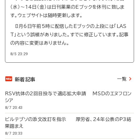
（水）～14日（金）は日刊薬業のEブックを休刊に致しま
す。ウェブサイトは随時更新します。
8月6日午前5時に配信したEブックの上段には「LAS
T」という誤植がありました。すでに修正しています。記事
の内容に変更はありません。
8/5 23:29
一覧
新着記事
RSV抗体の2回目投与で適応拡大申請 MSDのエヌフロン
シア
8/7 20:43
ビルテプソの添文改訂を指示 厚労省、24年公表のP3結
果踏まえ
8/7 20:33