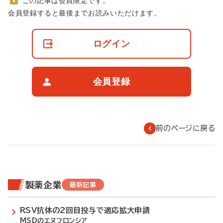
この記事は会員限定です。
非
会員登録すると最後までお読みいただけます。
会
員
の
ログイン
閲
覧
制
限
会員登録
に
つ
い
て
前のページに戻る
製薬企業
最新記事
RSV抗体の2回目投与で適応拡大申請
MSDのエヌフロンシア