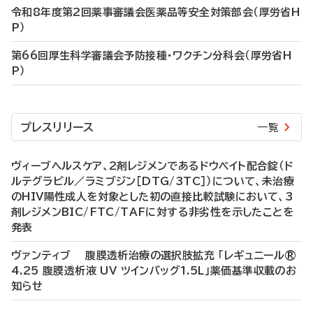
令和8年度第2回薬事審議会医薬品等安全対策部会（厚労省H
P）
第66回厚生科学審議会予防接種・ワクチン分科会（厚労省H
P）
プレスリリース
一覧
ヴィーブヘルスケア、2剤レジメンであるドウベイト配合錠（ド
ルテグラビル／ラミブジン［DTG/3TC］）について、未治療
のHIV陽性成人を対象とした初の直接比較試験において、3
剤レジメンBIC/FTC/TAFに対する非劣性を示したことを
発表
ヴァンティブ 腹膜透析治療の選択肢拡充 「レギュニール®
4.25 腹膜透析液 UV ツインバッグ1.5L」薬価基準収載のお
知らせ