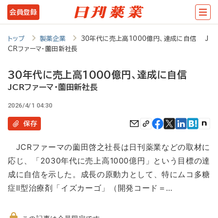
メ
会員登録
イ
ン
トップ
製薬企業
30年代に売上高1000億円、達成に自信 J
CRファーマ・薗田新社長
コ
ン
30年代に売上高1000億円、達成に自信
テ
JCRファーマ・薗田新社長
ン
2026/4/1 04:30
ツ
保存
に
JCRファーマの薗田啓之社長は日刊薬業などの取材に
移
応じ、「2030年代に売上高1000億円」という目標の達
動
成に自信を示した。成長の原動力として、特にムコ多糖
症II型治療剤「イズカーゴ」（開発コード＝…