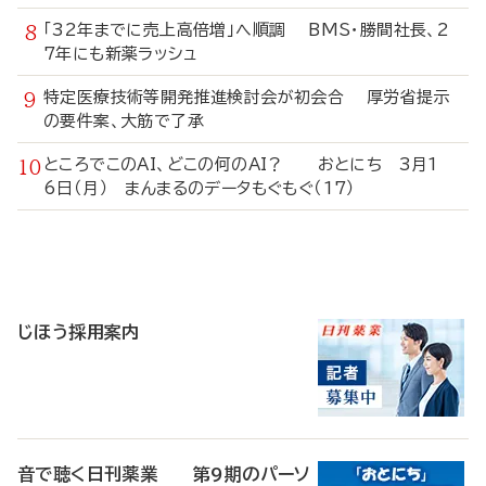
「32年までに売上高倍増」へ順調 BMS・勝間社長、2
7年にも新薬ラッシュ
特定医療技術等開発推進検討会が初会合 厚労省提示
の要件案、大筋で了承
ところでこのAI、どこの何のAI？ おとにち 3月1
6日（月） まんまるのデータもぐもぐ（17）
寄
稿
じほう採用案内
音で聴く日刊薬業 第9期のパーソ