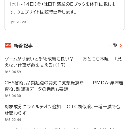
（水）～14日（金）は日刊薬業のEブックを休刊に致しま
す。ウェブサイトは随時更新します。
8/5 23:29
一覧
新着記事
ゲームがうまいと手術成績も良い？ おとにち木曜 「見
えない仕事が命を支える」（17）
8/6 04:59
CES省略、品質起点の開発に発想転換を PMDA・栗林審
査役、製販後データの発信も要請
8/6 04:30
対象成分にラメルテオン追加 OTC類似薬、一増一減で合
計変わらず
8/5 22:44