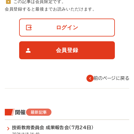
この記事は会員限定です。
非
会員登録すると最後までお読みいただけます。
会
員
の
ログイン
閲
覧
制
限
会員登録
に
つ
い
て
前のページに戻る
開催
最新記事
技術教育委員会 成果報告会（7月24日）
2026/6/8 16:49