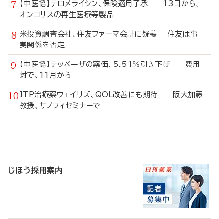
【中医協】テロメライシン、保険適用了承 13日から、
オンコリスの再生医療等製品
米投資調査会社、住友ファーマ会計に疑義 住友は事
実関係を否定
【中医協】テッペーザの薬価、5.51％引き下げ 費用
対で、11月から
ITP治療薬ウェイリズ、QOL改善にも期待 阪大加藤
教授、サノフィセミナーで
寄
稿
じほう採用案内