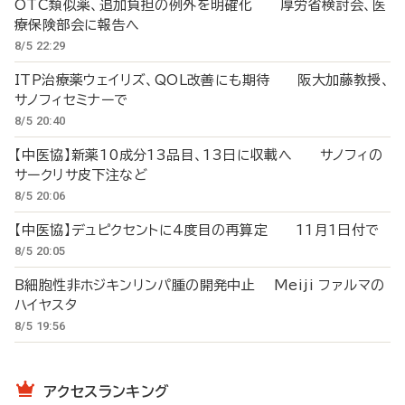
OTC類似薬、追加負担の例外を明確化 厚労省検討会、医
療保険部会に報告へ
8/5 22:29
ITP治療薬ウェイリズ、QOL改善にも期待 阪大加藤教授、
サノフィセミナーで
8/5 20:40
【中医協】新薬10成分13品目、13日に収載へ サノフィの
サークリサ皮下注など
8/5 20:06
【中医協】デュピクセントに4度目の再算定 11月1日付で
8/5 20:05
B細胞性非ホジキンリンパ腫の開発中止 Meiji ファルマの
ハイヤスタ
8/5 19:56
アクセスランキング