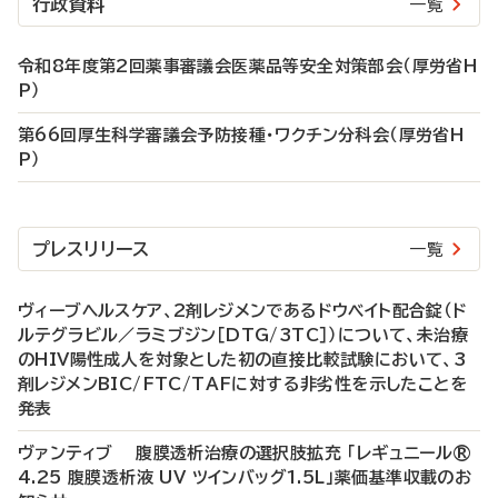
行政資料
一覧
令和8年度第2回薬事審議会医薬品等安全対策部会（厚労省H
P）
第66回厚生科学審議会予防接種・ワクチン分科会（厚労省H
P）
プレスリリース
一覧
ヴィーブヘルスケア、2剤レジメンであるドウベイト配合錠（ド
ルテグラビル／ラミブジン［DTG/3TC］）について、未治療
のHIV陽性成人を対象とした初の直接比較試験において、3
剤レジメンBIC/FTC/TAFに対する非劣性を示したことを
発表
ヴァンティブ 腹膜透析治療の選択肢拡充 「レギュニール®
4.25 腹膜透析液 UV ツインバッグ1.5L」薬価基準収載のお