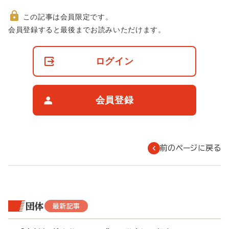
この記事は会員限定です。
非
会員登録すると最後までお読みいただけます。
会
員
の
ログイン
閲
覧
制
限
会員登録
に
つ
い
て
前のページに戻る
団体
最新記事