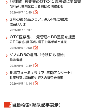
「穿刺血」検査薬のOTC化、厚労省に要望書
NPhA、薬剤師による補助の明確化も
2026/8/7 10:40
3月の後発品シェア、90.4％に微減
協会けんぽ
2026/8/7 10:37
OTC医薬品、一元管理へDB整備を提言
OTC薬協・磯部氏、電子お薬手帳と連携
2026/8/6 10:50
ゲノムDBの運用、「今秋にも開始」
推進機構
2026/8/6 10:49
地域フォーミュラリで「三師アンケート」
兵庫県薬、認知度や導入の賛否を調査
2026/8/5 11:14
自動検索（類似記事表示）