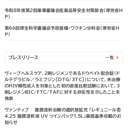
令和8年度第2回薬事審議会医薬品等安全対策部会（厚労省H
P）
第66回厚生科学審議会予防接種・ワクチン分科会（厚労省H
P）
プレスリリース
一覧
ヴィーブヘルスケア、2剤レジメンであるドウベイト配合錠（ド
ルテグラビル／ラミブジン［DTG/3TC］）について、未治療
のHIV陽性成人を対象とした初の直接比較試験において、3
剤レジメンBIC/FTC/TAFに対する非劣性を示したことを
発表
ヴァンティブ 腹膜透析治療の選択肢拡充 「レギュニール®
4.25 腹膜透析液 UV ツインバッグ1.5L」薬価基準収載のお
知らせ