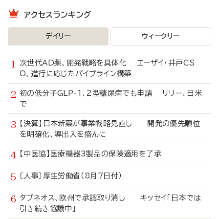
アクセスランキング
デイリー
ウィークリー
次世代AD薬、開発戦略を具体化 エーザイ・井戸CS
O、進行に応じたパイプライン構築
初の低分子GLP-1、2型糖尿病でも申請 リリー、日米
で
【決算】日本新薬が事業戦略見直し 開発の優先順位
を明確化、導出入を盛んに
【中医協】医療機器3製品の保険適用を了承
〔人事〕厚生労働省（8月7日付）
タブネオス、欧州で承認取り消し キッセイ「日本では
引き続き協議中」