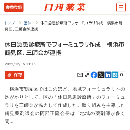
メ
会員登録
イ
ン
トップ
団体
休日急患診療所でフォーミュラリ作成 横浜市鶴
見区、三師会が連携
コ
ン
休日急患診療所でフォーミュラリ作成 横浜市
テ
鶴見区、三師会が連携
ン
2022/12/15 11:16
ツ
保存
に
移
横浜市鶴見区ではこのほど、地域フォーミュラリへの
足がかりとして、区の「休日急患診療所」のフォーミュ
動
ラリを三師会が協力して作成した。取り組みを主導した
鶴見薬剤師会の阿部正隆会長は「地域の薬剤師が多く
関…