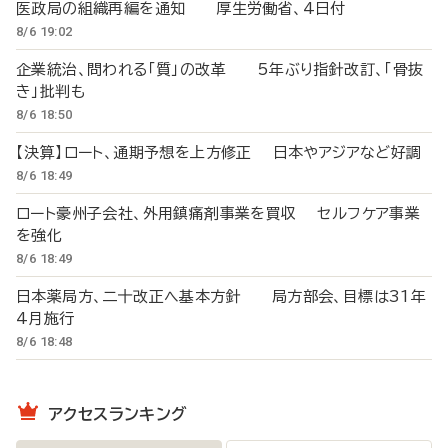
医政局の組織再編を通知 厚生労働省、4日付
8/6 19:02
企業統治、問われる「質」の改革 5年ぶり指針改訂、「骨抜
き」批判も
8/6 18:50
【決算】ロート、通期予想を上方修正 日本やアジアなど好調
8/6 18:49
ロート豪州子会社、外用鎮痛剤事業を買収 セルフケア事業
を強化
8/6 18:49
日本薬局方、二十改正へ基本方針 局方部会、目標は31年
4月施行
8/6 18:48
アクセスランキング