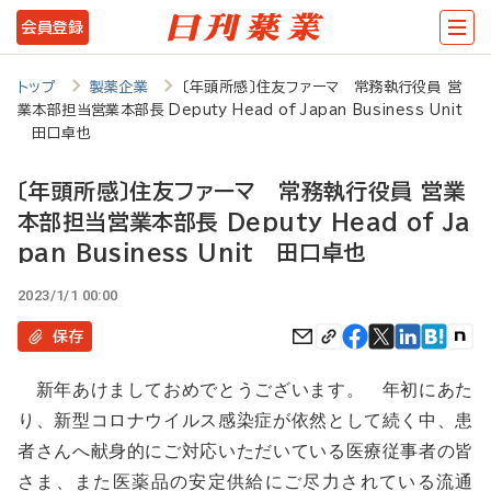
メ
会員登録
イ
ン
トップ
製薬企業
〔年頭所感〕住友ファーマ 常務執行役員 営
業本部担当営業本部長 Deputy Head of Japan Business Unit
コ
田口卓也
ン
〔年頭所感〕住友ファーマ 常務執行役員 営業
テ
本部担当営業本部長 Deputy Head of Ja
ン
pan Business Unit 田口卓也
ツ
2023/1/1 00:00
に
移
保存
動
新年あけましておめでとうございます。 年初にあた
り、新型コロナウイルス感染症が依然として続く中、患
者さんへ献身的にご対応いただいている医療従事者の皆
さま、また医薬品の安定供給にご尽力されている流通