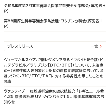
令和8年度第2回薬事審議会医薬品等安全対策部会（厚労省H
P）
第66回厚生科学審議会予防接種・ワクチン分科会（厚労省H
P）
プレスリリース
一覧
ヴィーブヘルスケア、2剤レジメンであるドウベイト配合錠（ド
ルテグラビル／ラミブジン［DTG/3TC］）について、未治療
のHIV陽性成人を対象とした初の直接比較試験において、3
剤レジメンBIC/FTC/TAFに対する非劣性を示したことを
発表
ヴァンティブ 腹膜透析治療の選択肢拡充 「レギュニール®
4.25 腹膜透析液 UV ツインバッグ1.5L」薬価基準収載のお
知らせ