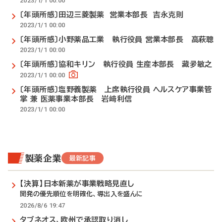
2023/1/1 00:00
〔年頭所感〕田辺三菱製薬 営業本部長 吉永克則
2023/1/1 00:00
〔年頭所感〕小野薬品工業 執行役員 営業本部長 高萩聰
2023/1/1 00:00
〔年頭所感〕協和キリン 執行役員 生産本部長 藏夛敏之
2023/1/1 00:00
〔年頭所感〕塩野義製薬 上席執行役員 ヘルスケア事業管
掌 兼 医薬事業本部長 岩﨑利信
2023/1/1 00:00
製薬企業
最新記事
【決算】日本新薬が事業戦略見直し
開発の優先順位を明確化、導出入を盛んに
2026/8/6 19:47
タブネオス、欧州で承認取り消し