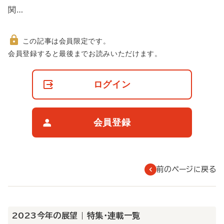
関…
この記事は会員限定です。
非
会員登録すると最後までお読みいただけます。
会
員
の
ログイン
閲
覧
制
限
会員登録
に
つ
い
て
前のページに戻る
2023今年の展望 | 特集・連載一覧