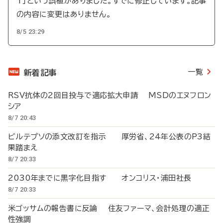
T」という誤植がありました。すでに修正しています。記事
の内容に変更はありません。
8/5 23:29
一覧
新着記事
RSV抗体の2回目投与で適応拡大申請 MSDのエヌフロン
シア
8/7 20:43
ビルテプソの添文改訂を指示 厚労省、24年公表のP3結
果踏まえ
8/7 20:33
2030年までに黒字化目指す オンコリス・浦田社長
8/7 20:33
米ゴッサムの報告書に反論 住友ファーマ、会計処理の適正
性強調