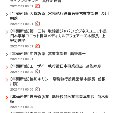
ットプレジデント 宮柱明日香
2026/1/1 00:01
〔年頭所感〕大塚製薬 常務執行役員医薬営業本部長 及川
明朗
2026/1/1 00:01
〔年頭所感〕第一三共 取締役ジャパンビジネスユニット長
日本事業ユニット長兼メディカルアフェアーズ本部長 上
野司津子
2026/1/1 00:01
〔年頭所感〕中外製薬 営業本部長 髙野淳一
2026/1/1 00:01
〔年頭所感〕エーザイ 執行役日本事業担当 遊佐寿彦
2026/1/1 00:00
〔年頭所感〕協和キリン 常務執行役員営業本部長 曽根
川寛
2026/1/1 00:00
〔年頭所感〕塩野義製薬 執行役員医薬事業本部長 萬木義
範
2026/1/1 00:00