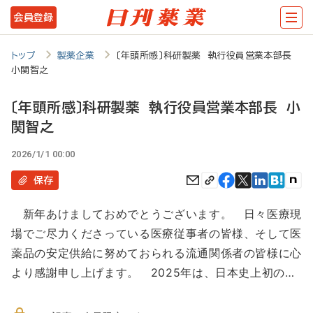
メ
会員登録
イ
ン
トップ
製薬企業
〔年頭所感〕科研製薬 執行役員営業本部長
小関智之
コ
ン
〔年頭所感〕科研製薬 執行役員営業本部長 小
テ
関智之
ン
2026/1/1 00:00
ツ
保存
に
移
新年あけましておめでとうございます。 日々医療現
場でご尽力くださっている医療従事者の皆様、そして医
動
薬品の安定供給に努めておられる流通関係者の皆様に心
より感謝申し上げます。 2025年は、日本史上初の…