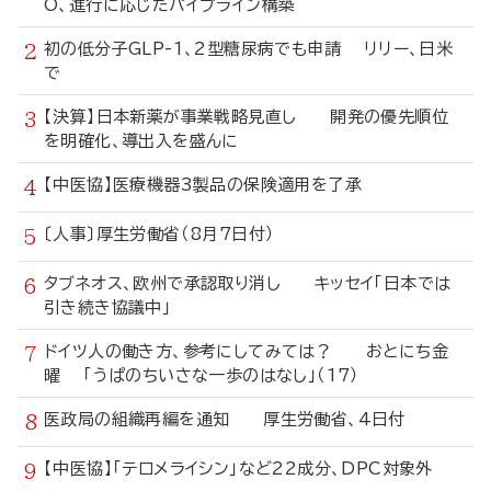
O、進行に応じたパイプライン構築
初の低分子GLP-1、2型糖尿病でも申請 リリー、日米
で
【決算】日本新薬が事業戦略見直し 開発の優先順位
を明確化、導出入を盛んに
【中医協】医療機器3製品の保険適用を了承
〔人事〕厚生労働省（8月7日付）
タブネオス、欧州で承認取り消し キッセイ「日本では
引き続き協議中」
ドイツ人の働き方、参考にしてみては？ おとにち金
曜 「うぱのちいさな一歩のはなし」（17）
医政局の組織再編を通知 厚生労働省、4日付
【中医協】「テロメライシン」など22成分、DPC対象外