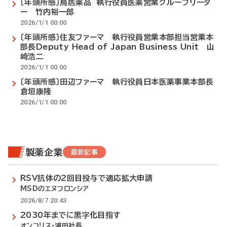
〔年頭所感〕鳥居薬品 執行役員医薬営業グループリーダ
ー 竹内裕一郎
2026/1/1 00:00
〔年頭所感〕住友ファーマ 執行役員営業本部担当営業本
部長Deputy Head of Japan Business Unit 山
崎浩二
2026/1/1 00:00
〔年頭所感〕田辺ファーマ 執行役員日本医薬事業本部長
倉垣康隆
2026/1/1 00:00
製薬企業
最新記事
RSV抗体の2回目投与で適応拡大申請
MSDのエヌフロンシア
2026/8/7 20:43
2030年までに黒字化目指す
オンコリス・浦田社長