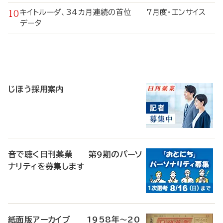
キイトルーダ、34カ月連続の首位 7月度・エンサイス
データ
寄
稿
じほう採用案内
音で聴く日刊薬業 第9期のパーソ
ナリティを募集します
紙面版アーカイブ 1958年～20