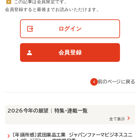
この記事は会員限定です。
非
会員登録すると最後までお読みいただけます。
会
員
の
ログイン
閲
覧
制
限
会員登録
に
つ
い
て
前のページに戻る
2026今年の展望 | 特集・連載一覧
全て表示
〔年頭所感〕武田薬品工業 ジャパンファーマビジネスユニ