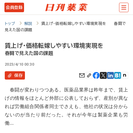
メ
会員登録
イ
ン
トップ
解説
賃上げ・価格転嫁しやすい環境実現を 春闘で
見えた国の課題
コ
ン
賃上げ・価格転嫁しやすい環境実現を
テ
春闘で見えた国の課題
ン
2023/4/10 00:30
ツ
保存
に
春闘が変わりつつある。医薬品業界は昨年まで、賃上
移
げの情報をほとんど外部に公表しておらず、産別が異な
動
れば労働組合関係者同士でさえも、他社の状況は分から
ないのが当たり前だった。それが今年は製薬企業も労
働…