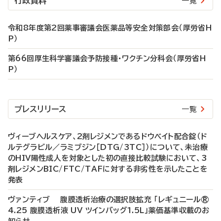
行政資料
一覧
令和8年度第2回薬事審議会医薬品等安全対策部会（厚労省H
P）
第66回厚生科学審議会予防接種・ワクチン分科会（厚労省H
P）
プレスリリース
一覧
ヴィーブヘルスケア、2剤レジメンであるドウベイト配合錠（ド
ルテグラビル／ラミブジン［DTG/3TC］）について、未治療
のHIV陽性成人を対象とした初の直接比較試験において、3
剤レジメンBIC/FTC/TAFに対する非劣性を示したことを
発表
ヴァンティブ 腹膜透析治療の選択肢拡充 「レギュニール®
4.25 腹膜透析液 UV ツインバッグ1.5L」薬価基準収載のお