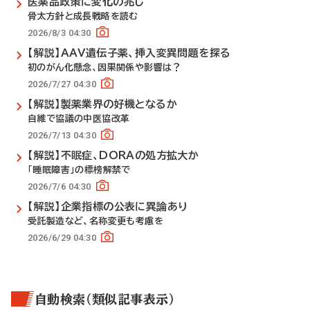
医薬品政策に変化の兆し
骨太方針と成長戦略を読む
2026/8/3 04:30
【解説】AAV遺伝子薬、挿入変異問題を探る
初のがん化懸念、因果関係や影響は？
2026/7/27 04:30
【解説】製薬業界の好機となるか
自維で協議の中医協改革
2026/7/13 04:30
【解説】不眠症、DORAの処方拡大か
「睡眠障害」の標榜解禁で
2026/7/6 04:30
【解説】企業指標の公表に異論あり
受託製造など、名称変更も考慮を
2026/6/29 04:30
自動検索（類似記事表示）