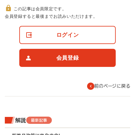
この記事は会員限定です。
非
会員登録すると最後までお読みいただけます。
会
員
の
ログイン
閲
覧
制
限
会員登録
に
つ
い
て
前のページに戻る
解説
最新記事