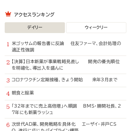
アクセスランキング
デイリー
ウィークリー
米ゴッサムの報告書に反論 住友ファーマ、会計処理の
適正性強調
【決算】日本新薬が事業戦略見直し 開発の優先順位
を明確化、導出入を盛んに
コロナワクチン定期接種、きょう開始 来年3月まで
朝食と服薬
「32年までに売上高倍増」へ順調 BMS・勝間社長、2
7年にも新薬ラッシュ
次世代AD薬、開発戦略を具体化 エーザイ・井戸CS
O、進行に応じたパイプライン構築