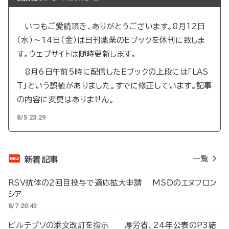
いつもご愛読頂き、ありがとうございます。8月12日
（水）～14日（金）は日刊薬業のEブックを休刊に致しま
す。ウェブサイトは随時更新します。
8月6日午前5時に配信したEブックの上段には「LAS
T」という誤植がありました。すでに修正しています。記事
の内容に変更はありません。
8/5 23:29
一覧
新着記事
RSV抗体の2回目投与で適応拡大申請 MSDのエヌフロン
シア
8/7 20:43
ビルテプソの添文改訂を指示 厚労省、24年公表のP3結