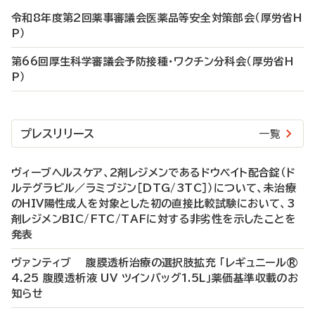
令和8年度第2回薬事審議会医薬品等安全対策部会（厚労省H
P）
第66回厚生科学審議会予防接種・ワクチン分科会（厚労省H
P）
プレスリリース
一覧
ヴィーブヘルスケア、2剤レジメンであるドウベイト配合錠（ド
ルテグラビル／ラミブジン［DTG/3TC］）について、未治療
のHIV陽性成人を対象とした初の直接比較試験において、3
剤レジメンBIC/FTC/TAFに対する非劣性を示したことを
発表
ヴァンティブ 腹膜透析治療の選択肢拡充 「レギュニール®
4.25 腹膜透析液 UV ツインバッグ1.5L」薬価基準収載のお
知らせ