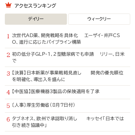
アクセスランキング
デイリー
ウィークリー
次世代AD薬、開発戦略を具体化 エーザイ・井戸CS
O、進行に応じたパイプライン構築
初の低分子GLP-1、2型糖尿病でも申請 リリー、日米
で
【決算】日本新薬が事業戦略見直し 開発の優先順位
を明確化、導出入を盛んに
【中医協】医療機器3製品の保険適用を了承
〔人事〕厚生労働省（8月7日付）
タブネオス、欧州で承認取り消し キッセイ「日本では
引き続き協議中」