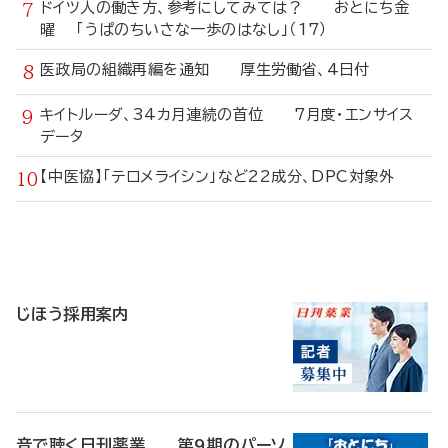
ドイツ人の働き方、参考にしてみては？ おとにち金
曜 「うぱのちいさな一歩のはなし」（17）
医政局の組織再編を通知 厚生労働省、4日付
キイトルーダ、34カ月連続の首位 7月度・エンサイス
データ
【中医協】「テロメライシン」など22成分、DPC対象外
寄
稿
じほう採用案内
音で聴く日刊薬業 第9期のパーソ