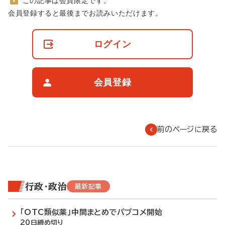
この記事は会員限定です。
非
会員登録すると最後までお読みいただけます。
会
員
の
ログイン
閲
覧
制
限
会員登録
に
つ
い
て
前のページに戻る
行政・政治
最新記事
「OTC類似薬」中間まとめでパブコメ開始
20日締め切り