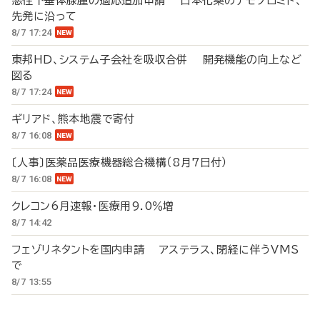
悪性下垂体腺腫の適応追加申請 日本化薬のテモゾロミド、
先発に沿って
8/7 17:24
東邦HD、システム子会社を吸収合併 開発機能の向上など
図る
8/7 17:24
ギリアド、熊本地震で寄付
8/7 16:08
〔人事〕医薬品医療機器総合機構（8月7日付）
8/7 16:08
クレコン6月速報・医療用9.0％増
8/7 14:42
フェゾリネタントを国内申請 アステラス、閉経に伴うVMS
で
8/7 13:55