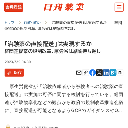
メ
会員登録
イ
ン
トップ
行政・政治
「治験薬の直接配送」は実現するか 経団
連提案の規制改革、厚労省は結論持ち越し
コ
ン
「治験薬の直接配送」は実現するか
テ
経団連提案の規制改革、厚労省は結論持ち越し
ン
2023/5/9 04:30
ツ
保存
に
厚生労働省が「治験依頼者から被験者への治験薬の直
移
接配送」の実施の可否に関する検討を行っている。経団
動
連が治験効率化などの観点から政府の規制改革推進会議
に、直接配送が可能となるようGCPのガイダンスやQ…