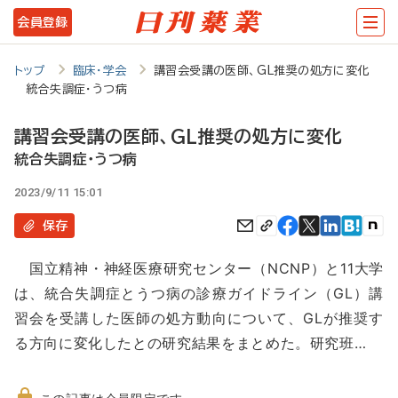
メ
会員登録
イ
ン
トップ
臨床・学会
講習会受講の医師、GL推奨の処方に変化
統合失調症・うつ病
コ
ン
講習会受講の医師、GL推奨の処方に変化
テ
統合失調症・うつ病
ン
2023/9/11 15:01
ツ
保存
に
国立精神・神経医療研究センター（NCNP）と11大学
移
は、統合失調症とうつ病の診療ガイドライン（GL）講
動
習会を受講した医師の処方動向について、GLが推奨す
る方向に変化したとの研究結果をまとめた。研究班…