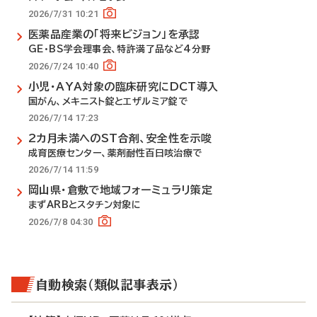
2026/7/31 10:21
医薬品産業の「将来ビジョン」を承認
GE・BS学会理事会、特許満了品など4分野
2026/7/24 10:40
小児・AYA対象の臨床研究にDCT導入
国がん、メキニスト錠とエザルミア錠で
2026/7/14 17:23
2カ月未満へのST合剤、安全性を示唆
成育医療センター、薬剤耐性百日咳治療で
2026/7/14 11:59
岡山県・倉敷で地域フォーミュラリ策定
まずARBとスタチン対象に
2026/7/8 04:30
自動検索（類似記事表示）