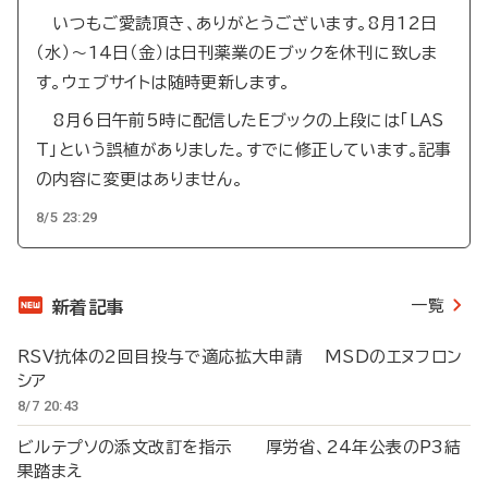
いつもご愛読頂き、ありがとうございます。8月12日
（水）～14日（金）は日刊薬業のEブックを休刊に致しま
す。ウェブサイトは随時更新します。
8月6日午前5時に配信したEブックの上段には「LAS
T」という誤植がありました。すでに修正しています。記事
の内容に変更はありません。
8/5 23:29
一覧
新着記事
RSV抗体の2回目投与で適応拡大申請 MSDのエヌフロン
シア
8/7 20:43
ビルテプソの添文改訂を指示 厚労省、24年公表のP3結
果踏まえ