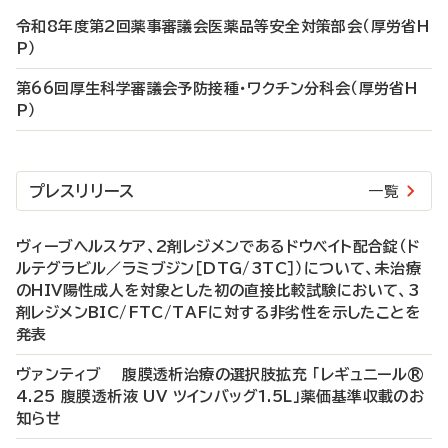
令和8年度第2回薬事審議会医薬品等安全対策部会（厚労省H
P）
第66回厚生科学審議会予防接種・ワクチン分科会（厚労省H
P）
プレスリリース
一覧
ヴィーブヘルスケア、2剤レジメンであるドウベイト配合錠（ド
ルテグラビル／ラミブジン［DTG/3TC］）について、未治療
のHIV陽性成人を対象とした初の直接比較試験において、3
剤レジメンBIC/FTC/TAFに対する非劣性を示したことを
発表
ヴァンティブ 腹膜透析治療の選択肢拡充 「レギュニール®
4.25 腹膜透析液 UV ツインバッグ1.5L」薬価基準収載のお
知らせ