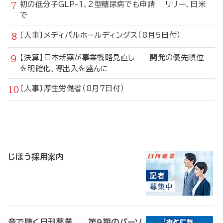
初の低分子GLP-1、2型糖尿病でも申請 リリー、日米
で
〔人事〕メディパルホールディングス（8月5日付）
【決算】日本新薬が事業戦略見直し 開発の優先順位
を明確化、導出入を盛んに
〔人事〕厚生労働省（8月7日付）
寄
稿
じほう採用案内
音で聴く日刊薬業 第9期のパーソ