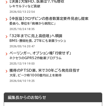
【決算】大塚HD、医薬は7.1％増収
レキサルティなど貢献
2026/02/13 22:54
【中医協】クロザピンの患者数算定要件見直し提案
委員ら、単位を「病棟から病院に」
2025/10/24 18:35
「32年までに売上高倍増」へ順調
BMS・勝間社長、27年にも新薬ラッシュ
2026/03/16 20:47
べーリンガー、オプション権「行使せず」
ネクセラのGPR52作動薬プログラム
2025/12/19 19:03
獲得のPTSD薬、米で30年ごろ発売目指す
大塚、ピーク時1000億円以上を期待
2026/04/10 19:25
編集長からのお知らせ