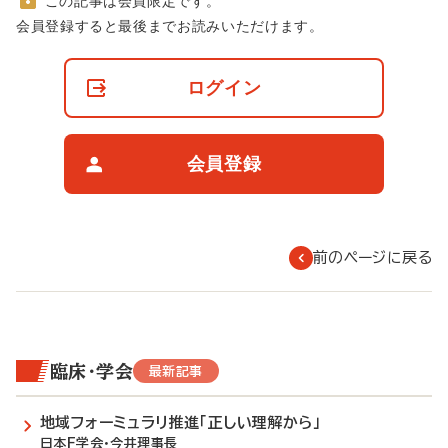
この記事は会員限定です。
非
会員登録すると最後までお読みいただけます。
会
員
の
ログイン
閲
覧
制
限
会員登録
に
つ
い
て
前のページに戻る
臨床・学会
最新記事
地域フォーミュラリ推進「正しい理解から」
日本F学会・今井理事長