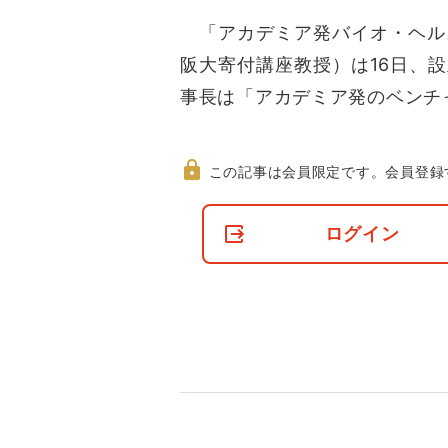
「アカデミア発バイオ・ヘル
阪大寄付講座教授）は16日、
事長は「アカデミア発のベンチ
この記事は会員限定です。
会員登録
非
会
ログイン
員
の
閲
覧
制
限
に
つ
い
て