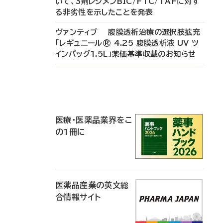
いて、3剤レジメンBIC/FTC/TAFに対す
る非劣性を示したことを発表
ヴァンティブ 腹膜透析治療の選択肢拡充
「レギュニール® 4.25 腹膜透析液 UV ツ
インバッグ1.5L」薬価基準収載のお知らせ
P
R
医療・医薬品業界をこ
の1冊に
医薬品産業の英文総
合情報サイト