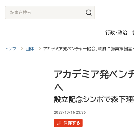
メ
記
イ
事
ン
を
行政・政治
コ
検
ン
索
トップ
団体
アカデミア発ベンチャー協会、政府に振興策提
テ
ン
ツ
アカデミア発ベン
に
へ
移
設立記念シンポで森下理
動
2023/10/16 23:36
保存
する