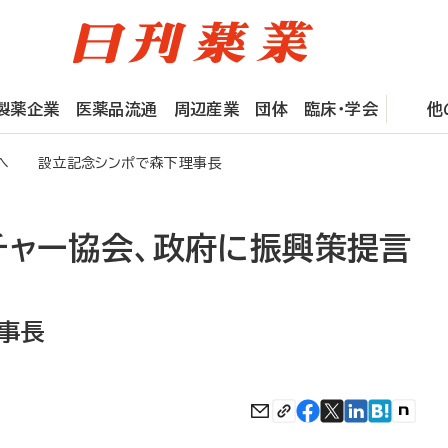
製薬企業
医薬品流通
周辺産業
団体
臨床・学会
他
言へ 設立記念シンポで森下理事長
チャー協会、政府に振興策提言
事長