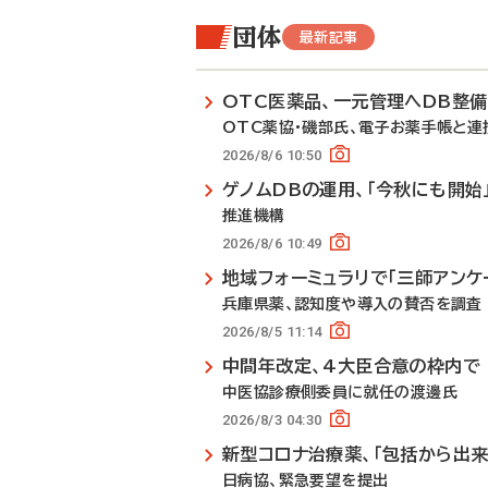
団体
最新記事
OTC医薬品、一元管理へDB整
OTC薬協・磯部氏、電子お薬手帳と連
2026/8/6 10:50
ゲノムDBの運用、「今秋にも開始
推進機構
2026/8/6 10:49
地域フォーミュラリで「三師アンケ
兵庫県薬、認知度や導入の賛否を調査
2026/8/5 11:14
中間年改定、4大臣合意の枠内で
中医協診療側委員に就任の渡邊氏
2026/8/3 04:30
新型コロナ治療薬、「包括から出来
日病協、緊急要望を提出