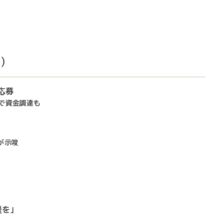
）
応募
前で資金調達も
が示唆
を」