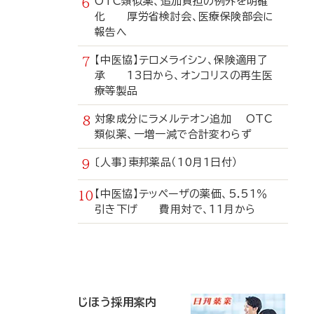
OTC類似薬、追加負担の例外を明確
化 厚労省検討会、医療保険部会に
報告へ
【中医協】テロメライシン、保険適用了
承 13日から、オンコリスの再生医
療等製品
対象成分にラメルテオン追加 OTC
類似薬、一増一減で合計変わらず
〔人事〕東邦薬品（10月1日付）
【中医協】テッペーザの薬価、5.51％
引き下げ 費用対で、11月から
寄
稿
じほう採用案内