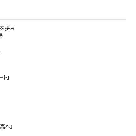
備を提言
携
」
ート」
高へ」