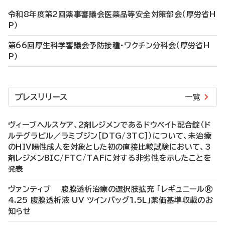
令和8年度第2回薬事審議会医薬品等安全対策部会（厚労省H
P）
第66回厚生科学審議会予防接種・ワクチン分科会（厚労省H
P）
プレスリリース
一覧
ヴィーブヘルスケア、2剤レジメンであるドウベイト配合錠（ド
ルテグラビル／ラミブジン［DTG/3TC］）について、未治療
のHIV陽性成人を対象とした初の直接比較試験において、3
剤レジメンBIC/FTC/TAFに対する非劣性を示したことを
発表
ヴァンティブ 腹膜透析治療の選択肢拡充 「レギュニール®
4.25 腹膜透析液 UV ツインバッグ1.5L」薬価基準収載のお
知らせ