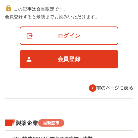
この記事は会員限定です。
非
会員登録すると最後までお読みいただけます。
会
員
の
ログイン
閲
覧
制
限
会員登録
に
つ
い
て
前のページに戻る
製薬企業
最新記事