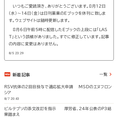
いつもご愛読頂き、ありがとうございます。8月12日
（水）～14日（金）は日刊薬業のEブックを休刊に致しま
す。ウェブサイトは随時更新します。
8月6日午前5時に配信したEブックの上段には「LAS
T」という誤植がありました。すでに修正しています。記事
の内容に変更はありません。
8/5 23:29
一覧
新着記事
RSV抗体の2回目投与で適応拡大申請 MSDのエヌフロン
シア
8/7 20:43
ビルテプソの添文改訂を指示 厚労省、24年公表のP3結
果踏まえ