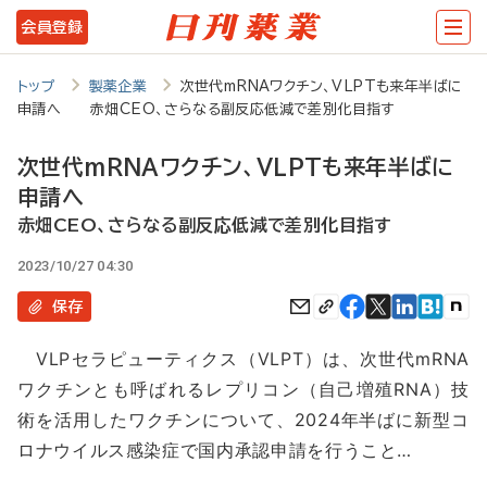
メ
会員登録
イ
ン
トップ
製薬企業
次世代mRNAワクチン、VLPTも来年半ばに
申請へ 赤畑CEO、さらなる副反応低減で差別化目指す
コ
ン
次世代mRNAワクチン、VLPTも来年半ばに
テ
申請へ
ン
赤畑CEO、さらなる副反応低減で差別化目指す
ツ
2023/10/27 04:30
に
保存
移
VLPセラピューティクス（VLPT）は、次世代mRNA
動
ワクチンとも呼ばれるレプリコン（自己増殖RNA）技
術を活用したワクチンについて、2024年半ばに新型コ
ロナウイルス感染症で国内承認申請を行うこと…