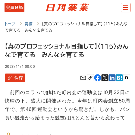
メ
会員登録
イ
ン
トップ
寄稿
【真のプロフェッショナル目指して】〈115〉みんな
で育てる みんなを育てる
コ
ン
【真のプロフェッショナル目指して】〈115〉みん
テ
なで育てる みんなを育てる
ン
2023/11/1 00:00
ツ
保存
に
移
前回のコラムで触れた町内会の運動会は10月22日に
快晴の下、盛大に開催された。今年は町内会創立50周
動
年で、第46回運動会というから驚きだ。しかも、パン
食い競走から始まった競技はほとんど昔から変わって…