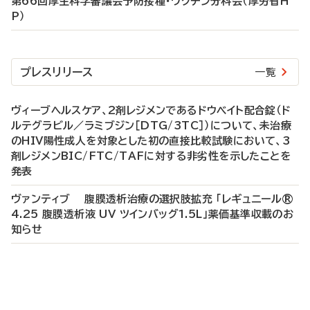
第66回厚生科学審議会予防接種・ワクチン分科会（厚労省H
P）
プレスリリース
一覧
ヴィーブヘルスケア、2剤レジメンであるドウベイト配合錠（ド
ルテグラビル／ラミブジン［DTG/3TC］）について、未治療
のHIV陽性成人を対象とした初の直接比較試験において、3
剤レジメンBIC/FTC/TAFに対する非劣性を示したことを
発表
ヴァンティブ 腹膜透析治療の選択肢拡充 「レギュニール®
4.25 腹膜透析液 UV ツインバッグ1.5L」薬価基準収載のお
知らせ
P
R