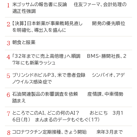
米ゴッサムの報告書に反論 住友ファーマ、会計処理の
適正性強調
【決算】日本新薬が事業戦略見直し 開発の優先順位
を明確化、導出入を盛んに
朝食と服薬
「32年までに売上高倍増」へ順調 BMS・勝間社長、2
7年にも新薬ラッシュ
ブリンシドホビルP3、米で患者登録 シンバイオ、アデ
ノウイルス感染症で
石油関連製品の影響調査を依頼 産情課、中東情勢
踏まえ
ところでこのAI、どこの何のAI？ おとにち 3月1
6日（月） まんまるのデータもぐもぐ（17）
コロナワクチン定期接種、きょう開始 来年3月まで