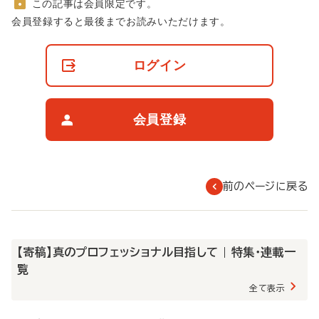
この記事は会員限定です。
非
会員登録すると最後までお読みいただけます。
会
員
の
ログイン
閲
覧
制
限
会員登録
に
つ
い
て
前のページに戻る
【寄稿】真のプロフェッショナル目指して | 特集・連載一
覧
全て表示