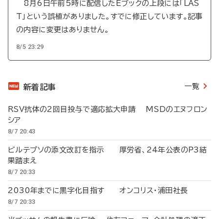
8月6日午前5時に配信したEブックの上段には「LAS
T」という誤植がありました。すでに修正しています。記事
の内容に変更はありません。
8/5 23:29
一覧
新着記事
RSV抗体の2回目投与で適応拡大申請 MSDのエヌフロン
シア
8/7 20:43
ビルテプソの添文改訂を指示 厚労省、24年公表のP3結
果踏まえ
8/7 20:33
2030年までに黒字化目指す オンコリス・浦田社長
8/7 20:33