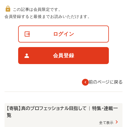
この記事は会員限定です。
非
会員登録すると最後までお読みいただけます。
会
員
の
ログイン
閲
覧
制
限
会員登録
に
つ
い
て
前のページに戻る
【寄稿】真のプロフェッショナル目指して | 特集・連載一
覧
全て表示