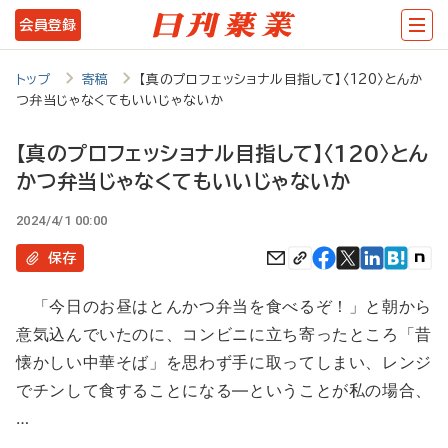
メ
会員登録
イ
ン
トップ
寄稿
【真のプロフェッショナル目指して】〈120〉とんか
つ弁当じゃなくてもいいじゃないか
コ
ン
【真のプロフェッショナル目指して】〈120〉とん
テ
かつ弁当じゃなくてもいいじゃないか
ン
2024/4/1 00:00
ツ
保存
に
移
「今日のお昼はとんかつ弁当を食べるぞ！」と朝から
意気込んでいたのに、コンビニに立ち寄ったところ「昔
動
懐かしい中華そば」を思わず手に取ってしまい、レンジ
でチンして食することになる―ということが私の場合、
…