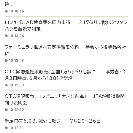
確に
8/10 18:16
ロシュ・D、AD検査薬を国内申請 217位リン酸化タウタン
パクを血漿で測定
8/10 14:26
フォーミュラリ推進へ安定供給を依頼 学会から後発品各社
に
8/10 13:43
OTC緊急避妊薬販売、全国1万5969店舗に 厚労省・今
月3日時点、6月から1381店舗増
8/10 12:33
OTC遠隔販売、コンビニに「大きな前進」 JFAが報道機関
向け説明会
8/10 12:32
手足口病6.98、減少に転じ 7月20～26日
8/10 12:31