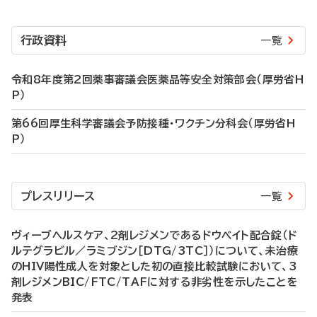
行政資料
一覧
令和8年度第2回薬事審議会医薬品等安全対策部会（厚労省H
P）
第66回厚生科学審議会予防接種・ワクチン分科会（厚労省H
P）
プレスリリース
一覧
ヴィーブヘルスケア、2剤レジメンであるドウベイト配合錠（ド
ルテグラビル／ラミブジン［DTG/3TC］）について、未治療
のHIV陽性成人を対象とした初の直接比較試験において、3
剤レジメンBIC/FTC/TAFに対する非劣性を示したことを
発表