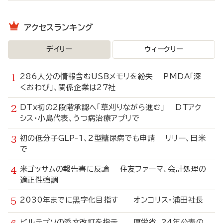
アクセスランキング
デイリー
ウィークリー
286人分の情報含むUSBメモリを紛失 PMDA「深
くおわび」、関係企業は27社
DTx初の2段階承認へ「草刈りながら進む」 DTアク
シス・小島代表、うつ病治療アプリで
初の低分子GLP-1、2型糖尿病でも申請 リリー、日米
で
米ゴッサムの報告書に反論 住友ファーマ、会計処理の
適正性強調
2030年までに黒字化目指す オンコリス・浦田社長
ビルテプソの添文改訂を指示 厚労省、24年公表の