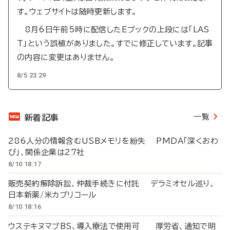
す。ウェブサイトは随時更新します。
8月6日午前5時に配信したEブックの上段には「LAS
T」という誤植がありました。すでに修正しています。記事
の内容に変更はありません。
8/5 23:29
一覧
新着記事
286人分の情報含むUSBメモリを紛失 PMDA「深くおわ
び」、関係企業は27社
8/10 18:17
販売契約解除訴訟、仲裁手続きに付託 デラミオセル巡り、
日本新薬/米カプリコール
8/10 18:16
ウステキヌマブBS、導入療法で使用可 厚労省、通知で明