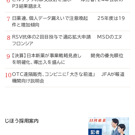
P3結果踏まえ
日薬連、個人データ漏えいで注意喚起 25年度は19
件と増加傾向
RSV抗体の2回目投与で適応拡大申請 MSDのエヌ
フロンシア
【決算】日本新薬が事業戦略見直し 開発の優先順位
を明確化、導出入を盛んに
OTC遠隔販売、コンビニに「大きな前進」 JFAが報道
機関向け説明会
寄
稿
じほう採用案内