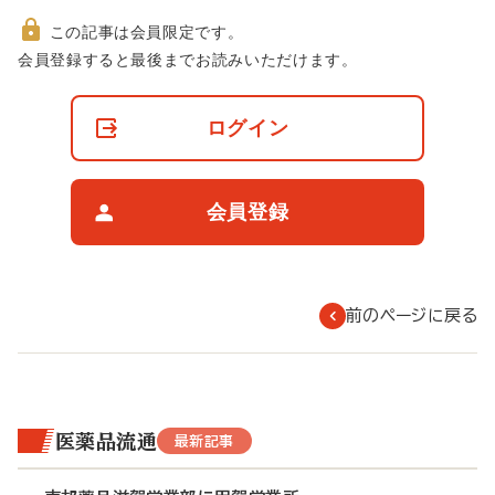
この記事は会員限定です。
非
会員登録すると最後までお読みいただけます。
会
員
の
ログイン
閲
覧
制
限
会員登録
に
つ
い
て
前のページに戻る
医薬品流通
最新記事