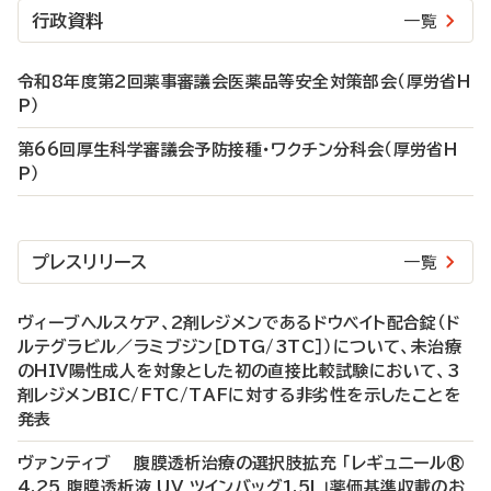
行政資料
一覧
令和8年度第2回薬事審議会医薬品等安全対策部会（厚労省H
P）
第66回厚生科学審議会予防接種・ワクチン分科会（厚労省H
P）
プレスリリース
一覧
ヴィーブヘルスケア、2剤レジメンであるドウベイト配合錠（ド
ルテグラビル／ラミブジン［DTG/3TC］）について、未治療
のHIV陽性成人を対象とした初の直接比較試験において、3
剤レジメンBIC/FTC/TAFに対する非劣性を示したことを
発表
ヴァンティブ 腹膜透析治療の選択肢拡充 「レギュニール®
4.25 腹膜透析液 UV ツインバッグ1.5L」薬価基準収載のお