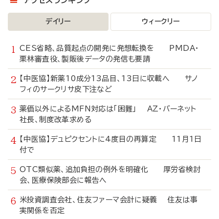
アクセスランキング
デイリー
ウィークリー
CES省略、品質起点の開発に発想転換を PMDA・
栗林審査役、製販後データの発信も要請
【中医協】新薬10成分13品目、13日に収載へ サノ
フィのサークリサ皮下注など
薬価以外によるMFN対応は「困難」 AZ・バーネット
社長、制度改革求める
【中医協】デュピクセントに4度目の再算定 11月1日
付で
OTC類似薬、追加負担の例外を明確化 厚労省検討
会、医療保険部会に報告へ
米投資調査会社、住友ファーマ会計に疑義 住友は事
実関係を否定