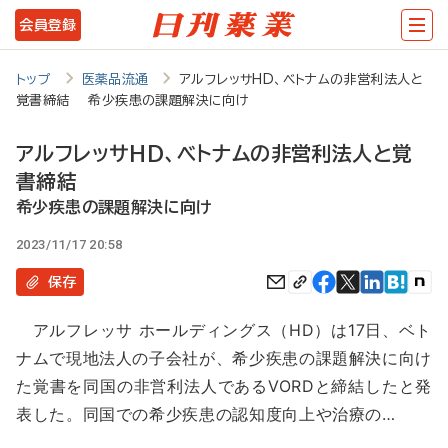
メ
会員登録
イ
ン
トップ
医薬品流通
アルフレッサHD、ベトナムの非営利法人と
覚書締結 希少疾患の課題解決に向け
コ
ン
アルフレッサHD、ベトナムの非営利法人と覚
テ
書締結
ン
希少疾患の課題解決に向け
ツ
2023/11/17 20:58
に
保存
移
アルフレッサ ホールディングス（HD）は17日、ベト
動
ナムで現地法人の子会社が、希少疾患の課題解決に向け
た覚書を同国の非営利法人であるVORDと締結したと発
表した。同国での希少疾患の認知度向上や治療の…