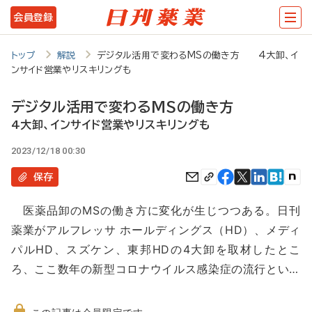
メ
会員登録
イ
ン
トップ
解説
デジタル活用で変わるMSの働き方 4大卸、イ
ンサイド営業やリスキリングも
コ
ン
デジタル活用で変わるMSの働き方
テ
4大卸、インサイド営業やリスキリングも
ン
2023/12/18 00:30
ツ
保存
に
医薬品卸のMSの働き方に変化が生じつつある。日刊
移
薬業がアルフレッサ ホールディングス（HD）、メディ
動
パルHD、スズケン、東邦HDの4大卸を取材したとこ
ろ、ここ数年の新型コロナウイルス感染症の流行とい…