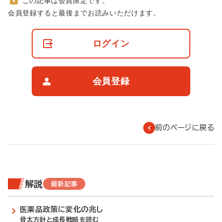
この記事は会員限定です。
非
会員登録すると最後までお読みいただけます。
会
員
の
ログイン
閲
覧
制
限
会員登録
に
つ
い
て
前のページに戻る
解説
最新記事
医薬品政策に変化の兆し
骨太方針と成長戦略を読む