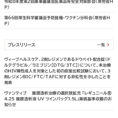
令和8年度第2回薬事審議会医薬品等安全対策部会（厚労省H
P）
第66回厚生科学審議会予防接種・ワクチン分科会（厚労省H
P）
プレスリリース
一覧
ヴィーブヘルスケア、2剤レジメンであるドウベイト配合錠（ド
ルテグラビル／ラミブジン［DTG/3TC］）について、未治療
のHIV陽性成人を対象とした初の直接比較試験において、3
剤レジメンBIC/FTC/TAFに対する非劣性を示したことを
発表
ヴァンティブ 腹膜透析治療の選択肢拡充 「レギュニール®
4.25 腹膜透析液 UV ツインバッグ1.5L」薬価基準収載のお
知らせ