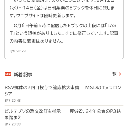
いつもご愛読頂き、ありがとうございます。8月12日
（水）～14日（金）は日刊薬業のEブックを休刊に致しま
す。ウェブサイトは随時更新します。
8月6日午前5時に配信したEブックの上段には「LAS
T」という誤植がありました。すでに修正しています。記事
の内容に変更はありません。
8/5 23:29
一覧
新着記事
RSV抗体の2回目投与で適応拡大申請 MSDのエヌフロン
シア
8/7 20:43
ビルテプソの添文改訂を指示 厚労省、24年公表のP3結
果踏まえ
8/7 20:33