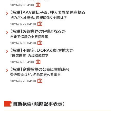
2026/8/3 04:30
【解説】AAV遺伝子薬、挿入変異問題を探る
初のがん化懸念、因果関係や影響は？
2026/7/27 04:30
【解説】製薬業界の好機となるか
自維で協議の中医協改革
2026/7/13 04:30
【解説】不眠症、DORAの処方拡大か
「睡眠障害」の標榜解禁で
2026/7/6 04:30
【解説】企業指標の公表に異論あり
受託製造など、名称変更も考慮を
2026/6/29 04:30
自動検索（類似記事表示）