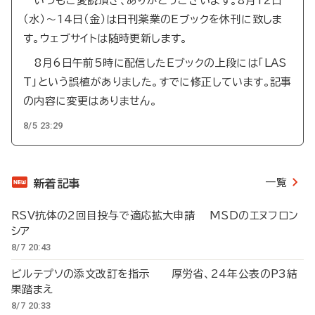
いつもご愛読頂き、ありがとうございます。8月12日
（水）～14日（金）は日刊薬業のEブックを休刊に致しま
す。ウェブサイトは随時更新します。
8月6日午前5時に配信したEブックの上段には「LAS
T」という誤植がありました。すでに修正しています。記事
の内容に変更はありません。
8/5 23:29
一覧
新着記事
RSV抗体の2回目投与で適応拡大申請 MSDのエヌフロン
シア
8/7 20:43
ビルテプソの添文改訂を指示 厚労省、24年公表のP3結
果踏まえ
8/7 20:33