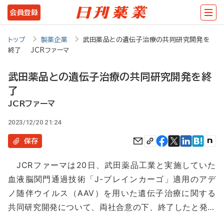
メ
会員登録
イ
ン
トップ
製薬企業
武田薬品との遺伝子治療の共同研究開発を
終了 JCRファーマ
コ
ン
武田薬品との遺伝子治療の共同研究開発を終
テ
了
ン
JCRファーマ
ツ
2023/12/20 21:24
に
保存
移
JCRファーマは20日、武田薬品工業と実施していた
動
血液脳関門通過技術「J-ブレインカーゴ」適用のアデ
ノ随伴ウイルス（AAV）を用いた遺伝子治療に関する
共同研究開発について、両社合意の下、終了したと発…