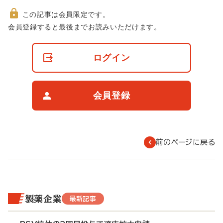
この記事は会員限定です。
非
会員登録すると最後までお読みいただけます。
会
員
の
ログイン
閲
覧
制
限
会員登録
に
つ
い
て
前のページに戻る
製薬企業
最新記事