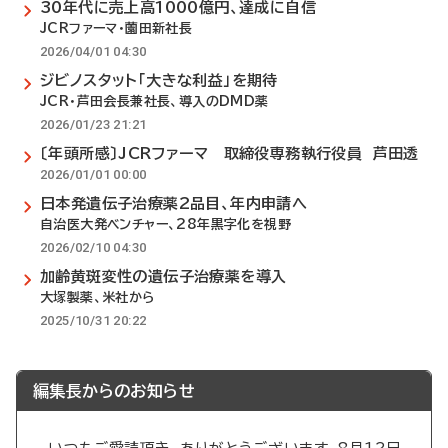
30年代に売上高1000億円、達成に自信
JCRファーマ・薗田新社長
2026/04/01 04:30
ジビノスタット「大きな利益」を期待
JCR・芦田会長兼社長、導入のDMD薬
2026/01/23 21:21
〔年頭所感〕JCRファーマ 取締役専務執行役員 芦田透
2026/01/01 00:00
日本発遺伝子治療薬2品目、年内申請へ
自治医大発ベンチャー、28年黒字化を視野
2026/02/10 04:30
加齢黄斑変性の遺伝子治療薬を導入
大塚製薬、米社から
2025/10/31 20:22
編集長からのお知らせ