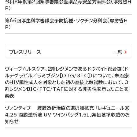
令和8年度第2回薬事審議会医薬品等安全対策部会（厚労省H
P）
第66回厚生科学審議会予防接種・ワクチン分科会（厚労省H
P）
プレスリリース
一覧
ヴィーブヘルスケア、2剤レジメンであるドウベイト配合錠（ド
ルテグラビル／ラミブジン［DTG/3TC］）について、未治療
のHIV陽性成人を対象とした初の直接比較試験において、3
剤レジメンBIC/FTC/TAFに対する非劣性を示したことを
発表
ヴァンティブ 腹膜透析治療の選択肢拡充 「レギュニール®
4.25 腹膜透析液 UV ツインバッグ1.5L」薬価基準収載のお
知らせ