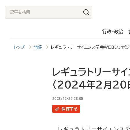
メ
記
イ
事
ン
を
行政・政治
コ
検
ン
索
トップ
開催
レギュラトリーサイエンス学会WEBシンポジ
テ
ン
ツ
レギュラトリーサイ
に
（2024年2月20
移
動
2023/12/25 23:05
保存
する
レギュラトリーサイエンス学会