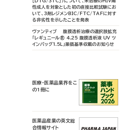
［DTG/3TC］）について、未治療のHIV陽
性成人を対象とした初の直接比較試験にお
いて、3剤レジメンBIC/FTC/TAFに対す
る非劣性を示したことを発表
ヴァンティブ 腹膜透析治療の選択肢拡充
「レギュニール® 4.25 腹膜透析液 UV ツ
インバッグ1.5L」薬価基準収載のお知らせ
P
R
医療・医薬品業界をこ
の1冊に
医薬品産業の英文総
合情報サイト