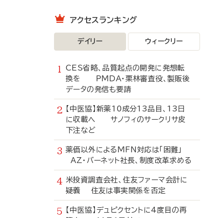
アクセスランキング
デイリー
ウィークリー
CES省略、品質起点の開発に発想転
換を PMDA・栗林審査役、製販後
データの発信も要請
【中医協】新薬10成分13品目、13日
に収載へ サノフィのサークリサ皮
下注など
薬価以外によるMFN対応は「困難」
AZ・バーネット社長、制度改革求める
米投資調査会社、住友ファーマ会計に
疑義 住友は事実関係を否定
【中医協】デュピクセントに4度目の再