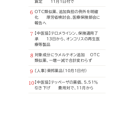
算定 11月1日付で
OTC類似薬、追加負担の例外を明確
化 厚労省検討会、医療保険部会に
報告へ
【中医協】テロメライシン、保険適用了
承 13日から、オンコリスの再生医
療等製品
対象成分にラメルテオン追加 OTC
類似薬、一増一減で合計変わらず
〔人事〕東邦薬品（10月1日付）
【中医協】テッペーザの薬価、5.51％
引き下げ 費用対で、11月から
寄
稿