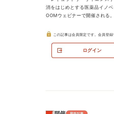
消をはじめとする医薬品イノベー
OOMウェビナーで開催される
この記事は会員限定です。
会員登録
非
会
ログイン
員
の
閲
覧
制
限
に
つ
い
て
開催
最新記事