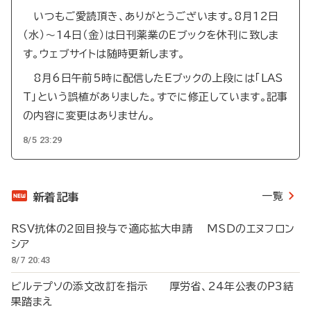
いつもご愛読頂き、ありがとうございます。8月12日
（水）～14日（金）は日刊薬業のEブックを休刊に致しま
す。ウェブサイトは随時更新します。
8月6日午前5時に配信したEブックの上段には「LAS
T」という誤植がありました。すでに修正しています。記事
の内容に変更はありません。
8/5 23:29
一覧
新着記事
RSV抗体の2回目投与で適応拡大申請 MSDのエヌフロン
シア
8/7 20:43
ビルテプソの添文改訂を指示 厚労省、24年公表のP3結
果踏まえ