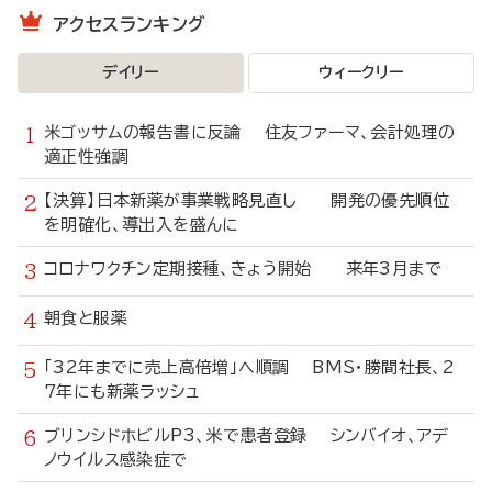
アクセスランキング
デイリー
ウィークリー
米ゴッサムの報告書に反論 住友ファーマ、会計処理の
適正性強調
【決算】日本新薬が事業戦略見直し 開発の優先順位
を明確化、導出入を盛んに
コロナワクチン定期接種、きょう開始 来年3月まで
朝食と服薬
「32年までに売上高倍増」へ順調 BMS・勝間社長、2
7年にも新薬ラッシュ
ブリンシドホビルP3、米で患者登録 シンバイオ、アデ
ノウイルス感染症で