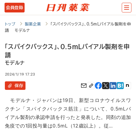
メ
会員登録
イ
ン
トップ
製薬企業
「スパイクバックス」、0.5mLバイアル製剤を申
請 モデルナ
コ
ン
「スパイクバックス」、0.5mLバイアル製剤を申
テ
請
ン
モデルナ
ツ
2024/1/19 17:23
に
保存
移
モデルナ・ジャパンは19日、新型コロナウイルスワ
動
クチン「スパイクバックス筋注」について、0.5mLバ
イアル製剤の承認申請を行ったと発表した。同剤の追加
免疫での1回投与量は0.5mL（12歳以上）。従…