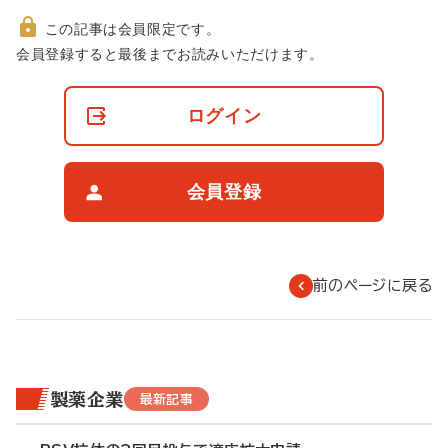
この記事は会員限定です。
非
会員登録すると最後までお読みいただけます。
会
員
の
ログイン
閲
覧
制
限
会員登録
に
つ
い
て
前のページに戻る
製薬企業
最新記事