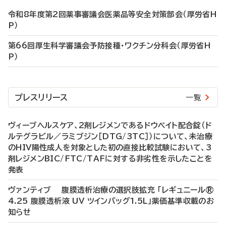
令和8年度第2回薬事審議会医薬品等安全対策部会（厚労省H
P）
第66回厚生科学審議会予防接種・ワクチン分科会（厚労省H
P）
プレスリリース
一覧
ヴィーブヘルスケア、2剤レジメンであるドウベイト配合錠（ド
ルテグラビル／ラミブジン［DTG/3TC］）について、未治療
のHIV陽性成人を対象とした初の直接比較試験において、3
剤レジメンBIC/FTC/TAFに対する非劣性を示したことを
発表
ヴァンティブ 腹膜透析治療の選択肢拡充 「レギュニール®
4.25 腹膜透析液 UV ツインバッグ1.5L」薬価基準収載のお
知らせ