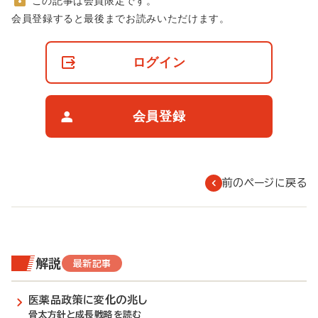
この記事は会員限定です。
非
会員登録すると最後までお読みいただけます。
会
員
の
ログイン
閲
覧
制
限
会員登録
に
つ
い
て
前のページに戻る
解説
最新記事
医薬品政策に変化の兆し
骨太方針と成長戦略を読む