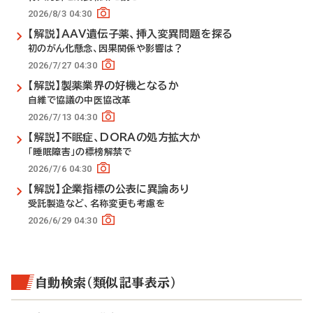
2026/8/3 04:30
【解説】AAV遺伝子薬、挿入変異問題を探る
初のがん化懸念、因果関係や影響は？
2026/7/27 04:30
【解説】製薬業界の好機となるか
自維で協議の中医協改革
2026/7/13 04:30
【解説】不眠症、DORAの処方拡大か
「睡眠障害」の標榜解禁で
2026/7/6 04:30
【解説】企業指標の公表に異論あり
受託製造など、名称変更も考慮を
2026/6/29 04:30
自動検索（類似記事表示）