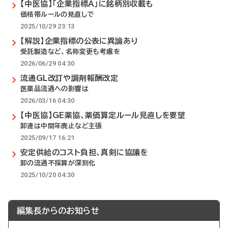
【中医協】「企業指標A」に銘柄別収載も
価格帯ルールの見直しで
2025/10/29 23:13
【解説】企業指標の公表に異論あり
受託製造など、名称変更も考慮を
2026/06/29 04:30
流通GL改訂や調剤報酬改定
医薬品流通への影響は
2026/03/16 04:30
【中医協】GE薬協、薬価算定ルール見直しを要望
卸連は中間年廃止など主張
2025/09/17 16:21
安定供給のコスト負担、真剣に協議を
卸の流通不採算が深刻化
2025/10/20 04:30
編集長からのお知らせ