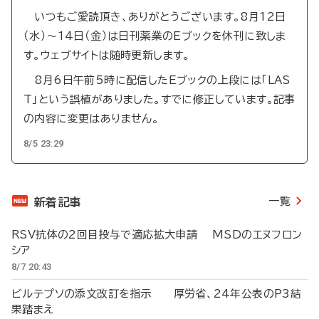
いつもご愛読頂き、ありがとうございます。8月12日
（水）～14日（金）は日刊薬業のEブックを休刊に致しま
す。ウェブサイトは随時更新します。
8月6日午前5時に配信したEブックの上段には「LAS
T」という誤植がありました。すでに修正しています。記事
の内容に変更はありません。
8/5 23:29
一覧
新着記事
RSV抗体の2回目投与で適応拡大申請 MSDのエヌフロン
シア
8/7 20:43
ビルテプソの添文改訂を指示 厚労省、24年公表のP3結
果踏まえ