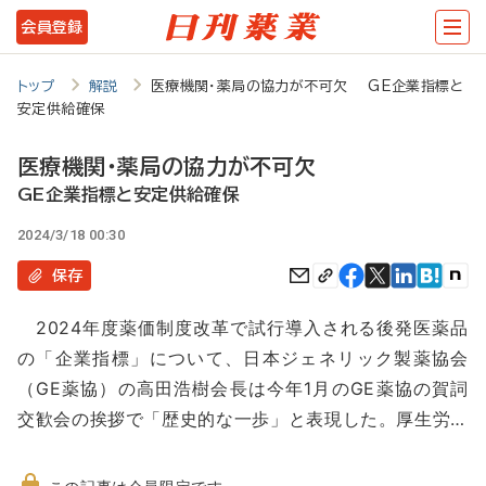
メ
会員登録
イ
ン
トップ
解説
医療機関・薬局の協力が不可欠 GE企業指標と
安定供給確保
コ
ン
医療機関・薬局の協力が不可欠
テ
GE企業指標と安定供給確保
ン
2024/3/18 00:30
ツ
保存
に
2024年度薬価制度改革で試行導入される後発医薬品
移
の「企業指標」について、日本ジェネリック製薬協会
動
（GE薬協）の高田浩樹会長は今年1月のGE薬協の賀詞
交歓会の挨拶で「歴史的な一歩」と表現した。厚生労…