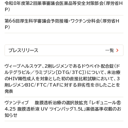
令和8年度第2回薬事審議会医薬品等安全対策部会（厚労省H
P）
第66回厚生科学審議会予防接種・ワクチン分科会（厚労省H
P）
プレスリリース
一覧
ヴィーブヘルスケア、2剤レジメンであるドウベイト配合錠（ド
ルテグラビル／ラミブジン［DTG/3TC］）について、未治療
のHIV陽性成人を対象とした初の直接比較試験において、3
剤レジメンBIC/FTC/TAFに対する非劣性を示したことを
発表
ヴァンティブ 腹膜透析治療の選択肢拡充 「レギュニール®
4.25 腹膜透析液 UV ツインバッグ1.5L」薬価基準収載のお
知らせ