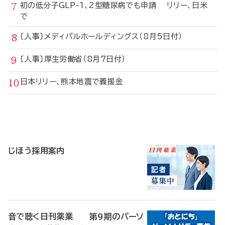
初の低分子GLP-1、2型糖尿病でも申請 リリー、日米
で
〔人事〕メディパルホールディングス（8月5日付）
〔人事〕厚生労働省（8月7日付）
日本リリー、熊本地震で義援金
寄
稿
じほう採用案内
音で聴く日刊薬業 第9期のパーソ