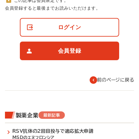
この記事は会員限定です。
非
会員登録すると最後までお読みいただけます。
会
員
の
ログイン
閲
覧
制
限
会員登録
に
つ
い
て
前のページに戻る
製薬企業
最新記事
RSV抗体の2回目投与で適応拡大申請
MSDのエヌフロンシア