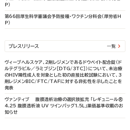
P）
第66回厚生科学審議会予防接種・ワクチン分科会（厚労省H
P）
プレスリリース
一覧
ヴィーブヘルスケア、2剤レジメンであるドウベイト配合錠（ド
ルテグラビル／ラミブジン［DTG/3TC］）について、未治療
のHIV陽性成人を対象とした初の直接比較試験において、3
剤レジメンBIC/FTC/TAFに対する非劣性を示したことを
発表
ヴァンティブ 腹膜透析治療の選択肢拡充 「レギュニール®
4.25 腹膜透析液 UV ツインバッグ1.5L」薬価基準収載のお
知らせ