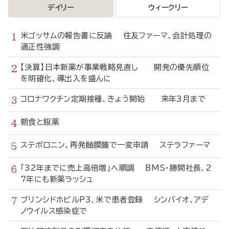
デイリー
ウィークリー
米ゴッサムの報告書に反論 住友ファーマ、会計処理の
適正性強調
【決算】日本新薬が事業戦略見直し 開発の優先順位
を明確化、導出入を盛んに
コロナワクチン定期接種、きょう開始 来年3月まで
朝食と服薬
ステボロニン、再発髄膜腫で一変申請 ステラファーマ
「32年までに売上高倍増」へ順調 BMS・勝間社長、2
7年にも新薬ラッシュ
ブリンシドホビルP3、米で患者登録 シンバイオ、アデ
ノウイルス感染症で