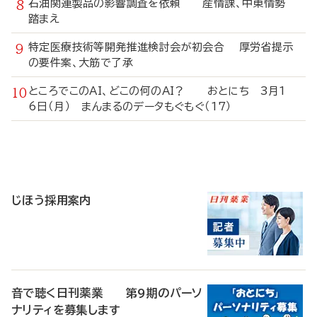
石油関連製品の影響調査を依頼 産情課、中東情勢
踏まえ
特定医療技術等開発推進検討会が初会合 厚労省提示
の要件案、大筋で了承
ところでこのAI、どこの何のAI？ おとにち 3月1
6日（月） まんまるのデータもぐもぐ（17）
寄
稿
じほう採用案内
音で聴く日刊薬業 第9期のパーソ
ナリティを募集します