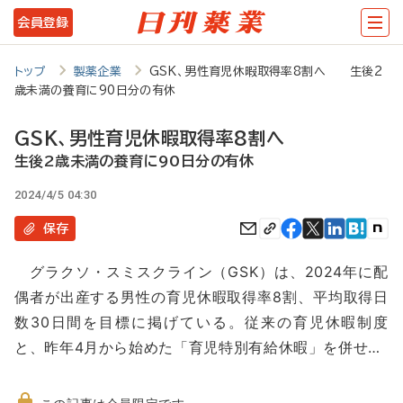
メ
会員登録
イ
ン
トップ
製薬企業
GSK、男性育児休暇取得率8割へ 生後2
歳未満の養育に90日分の有休
コ
ン
GSK、男性育児休暇取得率8割へ
テ
生後2歳未満の養育に90日分の有休
ン
2024/4/5 04:30
ツ
保存
に
グラクソ・スミスクライン（GSK）は、2024年に配
移
偶者が出産する男性の育児休暇取得率8割、平均取得日
動
数30日間を目標に掲げている。従来の育児休暇制度
と、昨年4月から始めた「育児特別有給休暇」を併せ…