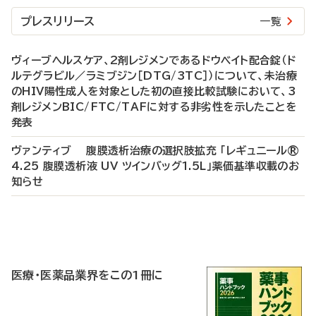
プレスリリース
一覧
ヴィーブヘルスケア、2剤レジメンであるドウベイト配合錠（ド
ルテグラビル／ラミブジン［DTG/3TC］）について、未治療
のHIV陽性成人を対象とした初の直接比較試験において、3
剤レジメンBIC/FTC/TAFに対する非劣性を示したことを
発表
ヴァンティブ 腹膜透析治療の選択肢拡充 「レギュニール®
4.25 腹膜透析液 UV ツインバッグ1.5L」薬価基準収載のお
知らせ
P
R
医療・医薬品業界をこの1冊に