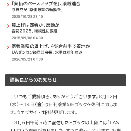
「薬価のベースアップを」、薬粧連合
与野党が「薬価政策の転換を」
2025/10/28 23:10
賃上げは定着か、反動か
春闘2025、継続性に課題
2025/09/08 04:30
医薬業種の賃上げ、4％台前半で着地か
UAゼンセン篠原部会長、水準は前年並み
2026/05/21 04:30
編集長からのお知らせ
いつもご愛読頂き、ありがとうございます。8月12日
（水）～14日（金）は日刊薬業のEブックを休刊に致しま
す。ウェブサイトは随時更新します。
8月6日午前5時に配信したEブックの上段には「LAS
T」という誤植がありました。すでに修正しています。記事