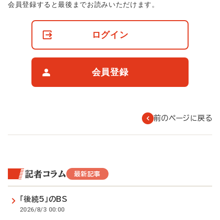
非
会員登録すると最後までお読みいただけます。
会
員
の
ログイン
閲
覧
制
限
会員登録
に
つ
い
て
前のページに戻る
記者コラム
最新記事
「後続5」のBS
2026/8/3 00:00