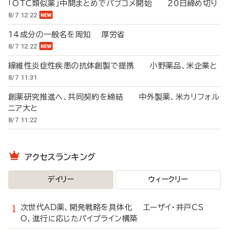
「OTC類似薬」中間まとめでパブコメ開始 20日締め切り
8/7 12:22
14成分の一般名を周知 厚労省
8/7 12:22
線維性炎症性疾患の抗体創製で提携 小野薬品、米企業と
8/7 11:31
創薬研究推進へ、共同契約を締結 中外製薬、米カリフォル
ニア大と
8/7 11:22
アクセスランキング
デイリー
ウィークリー
次世代AD薬、開発戦略を具体化 エーザイ・井戸CS
O、進行に応じたパイプライン構築