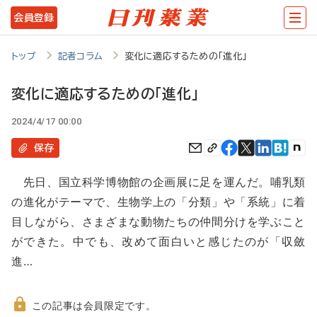
メ
会員登録
イ
ン
トップ
記者コラム
変化に適応するための「進化」
コ
変化に適応するための「進化」
ン
2024/4/17 00:00
テ
ン
保存
ツ
先日、国立科学博物館の企画展に足を運んだ。哺乳類
に
の進化がテーマで、生物学上の「分類」や「系統」に着
移
目しながら、さまざまな動物たちの仲間分けを学ぶこと
動
ができた。中でも、改めて面白いと感じたのが「収斂
進…
この記事は会員限定です。