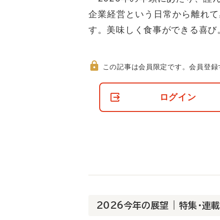
企業経営という日常から離れて
す。美味しく食事ができる喜び
この記事は会員限定です。
会員登録
非
会
ログイン
員
の
閲
覧
制
限
に
つ
い
て
2026今年の展望 | 特集・連