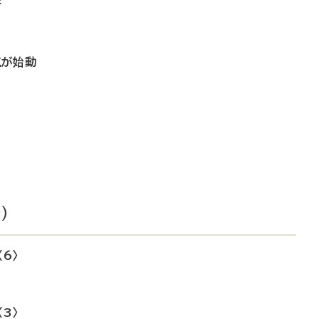
所
点が始動
）
6〉
3〉