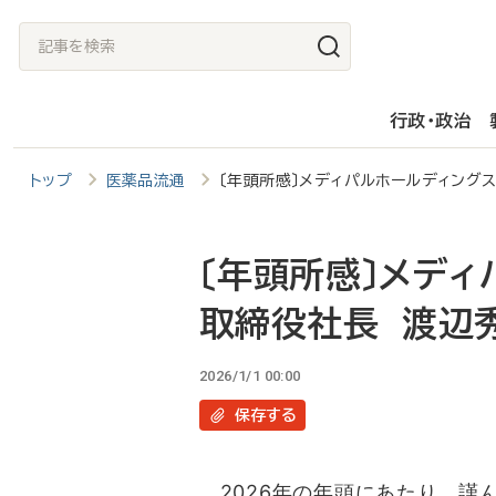
メ
記
イ
事
ン
を
行政・政治
コ
検
ン
索
トップ
医薬品流通
〔年頭所感〕メディパルホールディング
テ
ン
ツ
〔年頭所感〕メデ
に
取締役社長 渡辺
移
動
2026/1/1 00:00
保存
する
2026年の年頭にあたり、謹