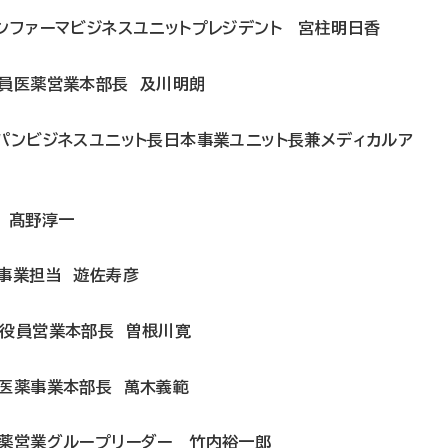
ンファーマビジネスユニットプレジデント 宮柱明日香
役員医薬営業本部長 及川明朗
ャパンビジネスユニット長日本事業ユニット長兼メディカルア
 髙野淳一
本事業担当 遊佐寿彦
行役員営業本部長 曽根川寛
員医薬事業本部長 萬木義範
医薬営業グループリーダー 竹内裕一郎