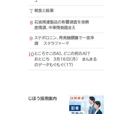
ュ
朝食と服薬
石油関連製品の影響調査を依頼
産情課、中東情勢踏まえ
ステボロニン、再発髄膜腫で一変申
請 ステラファーマ
ところでこのAI、どこの何のAI？
おとにち 3月16日（月） まんまる
のデータもぐもぐ（17）
寄
稿
じほう採用案内