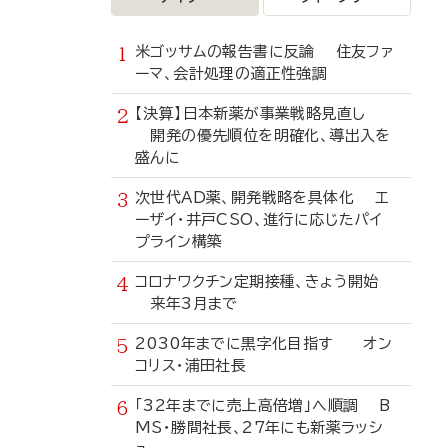
米ゴッサムの報告書に反論 住友ファ
ーマ、会計処理の適正性強調
【決算】日本新薬が事業戦略見直し
開発の優先順位を明確化、導出入を
盛んに
次世代AD薬、開発戦略を具体化 エ
ーザイ・井戸CSO、進行に応じたパイ
プライン構築
コロナワクチン定期接種、きょう開始
来年3月まで
2030年までに黒字化目指す オン
コリス・浦田社長
「32年までに売上高倍増」へ順調 B
MS・勝間社長、27年にも新薬ラッシ