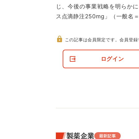
じ、今後の事業戦略を明らかにし
ス点滴静注250mg」（一般名
この記事は会員限定です。
会員登録
非
会
ログイン
員
の
閲
覧
制
限
に
つ
い
て
製薬企業
最新記事