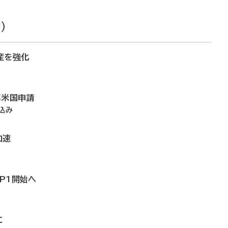
）
産を強化
年米国申請
込み
加速
内P1開始へ
に