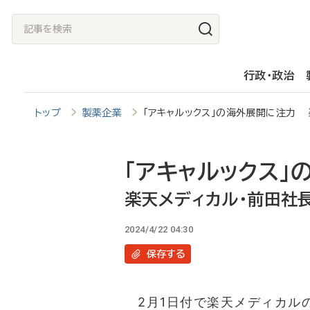
メ
記
イ
事
ン
を
行政・政治
コ
検
ン
索
トップ
製薬企業
「アキャルックス」の海外展開に注力 
テ
ン
ツ
「アキャルックス」
に
楽天メディカル・前田社
移
2024/4/22 04:30
動
保存
する
2月1日付で楽天メディカル