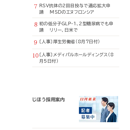
RSV抗体の2回目投与で適応拡大申
請 MSDのエヌフロンシア
初の低分子GLP-1、2型糖尿病でも申
請 リリー、日米で
〔人事〕厚生労働省（8月7日付）
〔人事〕メディパルホールディングス（8
月5日付）
寄
稿
じほう採用案内