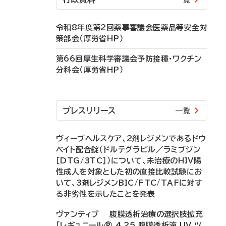
令和8年度第2回薬事審議会医薬品等安全対
策部会（厚労省HP）
第66回厚生科学審議会予防接種・ワクチン
分科会（厚労省HP）
プレスリリース
一覧
ヴィーブヘルスケア、2剤レジメンであるドウ
ベイト配合錠（ドルテグラビル／ラミブジン
［DTG/3TC］）について、未治療のHIV陽
性成人を対象とした初の直接比較試験にお
いて、3剤レジメンBIC/FTC/TAFに対す
る非劣性を示したことを発表
ヴァンティブ 腹膜透析治療の選択肢拡充
「レギュニール® 4.25 腹膜透析液 UV ツ