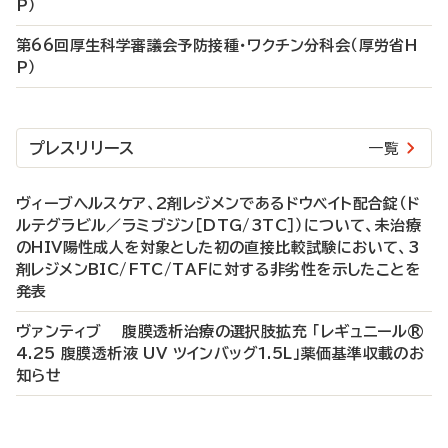
P）
第66回厚生科学審議会予防接種・ワクチン分科会（厚労省H
P）
プレスリリース
一覧
ヴィーブヘルスケア、2剤レジメンであるドウベイト配合錠（ド
ルテグラビル／ラミブジン［DTG/3TC］）について、未治療
のHIV陽性成人を対象とした初の直接比較試験において、3
剤レジメンBIC/FTC/TAFに対する非劣性を示したことを
発表
ヴァンティブ 腹膜透析治療の選択肢拡充 「レギュニール®
4.25 腹膜透析液 UV ツインバッグ1.5L」薬価基準収載のお
知らせ