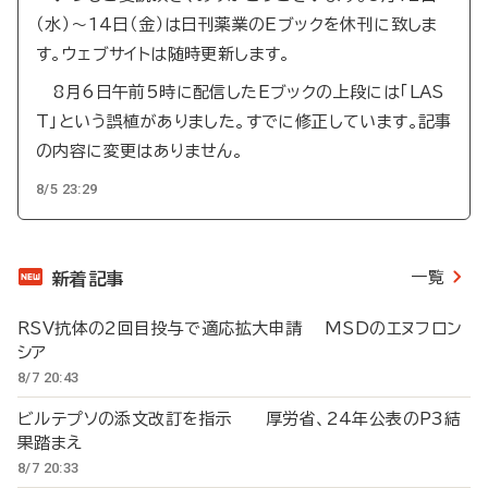
（水）～14日（金）は日刊薬業のEブックを休刊に致しま
す。ウェブサイトは随時更新します。
8月6日午前5時に配信したEブックの上段には「LAS
T」という誤植がありました。すでに修正しています。記事
の内容に変更はありません。
8/5 23:29
一覧
新着記事
RSV抗体の2回目投与で適応拡大申請 MSDのエヌフロン
シア
8/7 20:43
ビルテプソの添文改訂を指示 厚労省、24年公表のP3結
果踏まえ
8/7 20:33