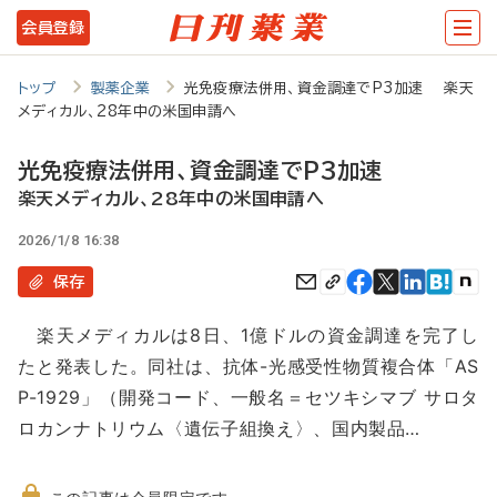
メ
会員登録
イ
ン
トップ
製薬企業
光免疫療法併用、資金調達でP3加速 楽天
メディカル、28年中の米国申請へ
コ
ン
光免疫療法併用、資金調達でP3加速
テ
楽天メディカル、28年中の米国申請へ
ン
2026/1/8 16:38
ツ
保存
に
楽天メディカルは8日、1億ドルの資金調達を完了し
移
たと発表した。同社は、抗体-光感受性物質複合体「AS
動
P-1929」（開発コード、一般名＝セツキシマブ サロタ
ロカンナトリウム〈遺伝子組換え〉、国内製品…