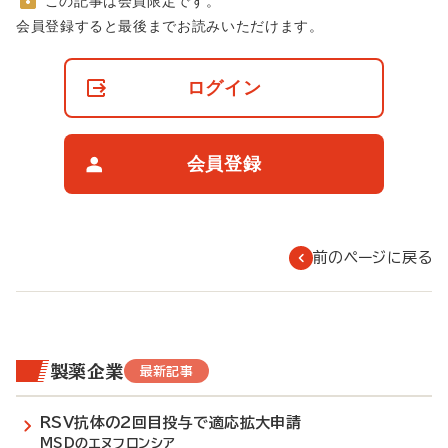
この記事は会員限定です。
非
会員登録すると最後までお読みいただけます。
会
員
の
ログイン
閲
覧
制
限
会員登録
に
つ
い
て
前のページに戻る
製薬企業
最新記事
RSV抗体の2回目投与で適応拡大申請
MSDのエヌフロンシア