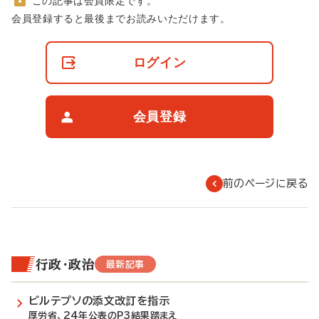
この記事は会員限定です。
非
会員登録すると最後までお読みいただけます。
会
員
の
ログイン
閲
覧
制
限
会員登録
に
つ
い
て
前のページに戻る
行政・政治
最新記事
ビルテプソの添文改訂を指示
厚労省、24年公表のP3結果踏まえ