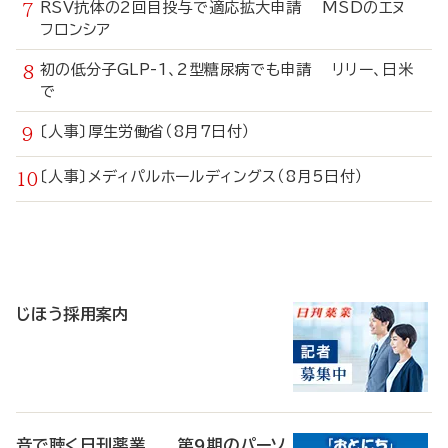
RSV抗体の2回目投与で適応拡大申請 MSDのエヌ
フロンシア
初の低分子GLP-1、2型糖尿病でも申請 リリー、日米
で
〔人事〕厚生労働省（8月7日付）
〔人事〕メディパルホールディングス（8月5日付）
寄
稿
じほう採用案内
音で聴く日刊薬業 第9期のパーソ