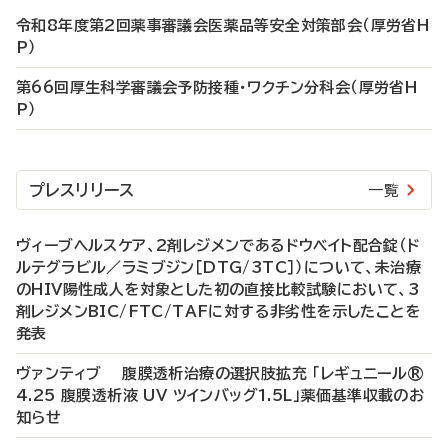
令和8年度第2回薬事審議会医薬品等安全対策部会（厚労省H
P）
第66回厚生科学審議会予防接種・ワクチン分科会（厚労省H
P）
プレスリリース
一覧
ヴィーブヘルスケア、2剤レジメンであるドウベイト配合錠（ド
ルテグラビル／ラミブジン［DTG/3TC］）について、未治療
のHIV陽性成人を対象とした初の直接比較試験において、3
剤レジメンBIC/FTC/TAFに対する非劣性を示したことを
発表
ヴァンティブ 腹膜透析治療の選択肢拡充 「レギュニール®
4.25 腹膜透析液 UV ツインバッグ1.5L」薬価基準収載のお
知らせ