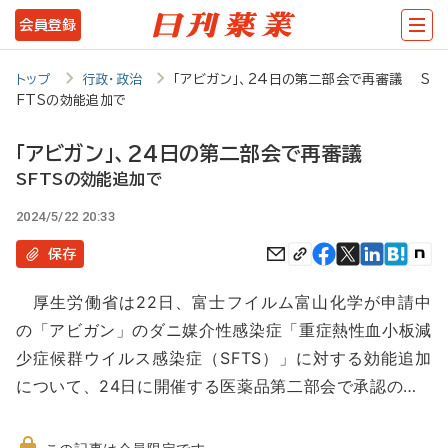
メ
会員登録
イ
ン
トップ
行政・政治
「アビガン」、24日の第二部会で再審議 S
FTSの効能追加で
コ
ン
「アビガン」、24日の第二部会で再審議
テ
SFTSの効能追加で
ン
2024/5/22 20:33
ツ
保存
に
厚生労働省は22日、富士フイルム富山化学が申請中
移
の「アビガン」のダニ媒介性感染症「重症熱性血小板減
動
少症候群ウイルス感染症（SFTS）」に対する効能追加
について、24日に開催する医薬品第二部会で承認の…