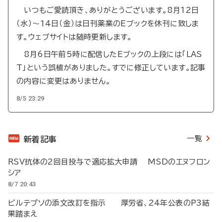
いつもご愛読頂き、ありがとうございます。8月12日
（水）～14日（金）は日刊薬業のEブックを休刊に致しま
す。ウェブサイトは随時更新します。
8月6日午前5時に配信したEブックの上段には「LAS
T」という誤植がありました。すでに修正しています。記事
の内容に変更はありません。
8/5 23:29
一覧
新着記事
RSV抗体の2回目投与で適応拡大申請 MSDのエヌフロン
シア
8/7 20:43
ビルテプソの添文改訂を指示 厚労省、24年公表のP3結
果踏まえ