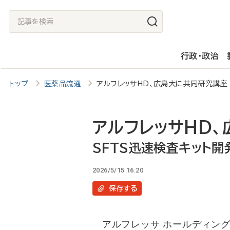
メ
記
イ
事
ン
を
行政・政治
コ
検
ン
索
トップ
医薬品流通
アルフレッサHD、広島大に共同研究講座
テ
ン
ツ
アルフレッサHD
に
SFTS迅速検査キット開
移
2026/5/15 16:20
動
保存
する
アルフレッサ ホールディング