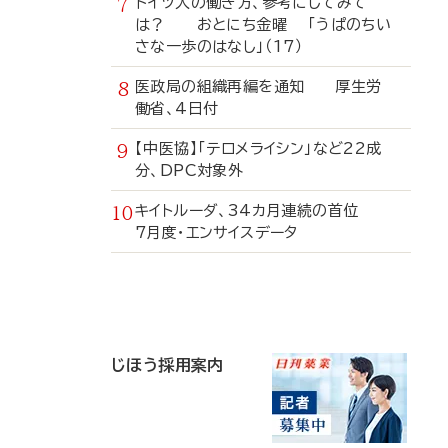
ドイツ人の働き方、参考にしてみて
は？ おとにち金曜 「うぱのちい
さな一歩のはなし」（17）
医政局の組織再編を通知 厚生労
働省、4日付
【中医協】「テロメライシン」など22成
分、DPC対象外
キイトルーダ、34カ月連続の首位
7月度・エンサイスデータ
寄
稿
じほう採用案内