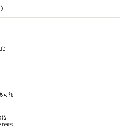
）
始
社化
も可能
開始
ED採択