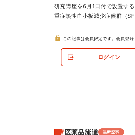
研究講座を6月1日付で設置す
重症熱性血小板減少症候群（SF
この記事は会員限定です。
会員登録
非
会
ログイン
員
の
閲
覧
制
限
に
つ
い
て
医薬品流通
最新記事