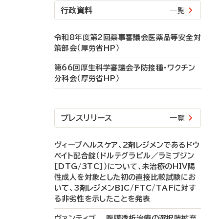
行政資料
一覧
令和8年度第2回薬事審議会医薬品等安全対
策部会（厚労省HP）
第66回厚生科学審議会予防接種・ワクチン
分科会（厚労省HP）
プレスリリース
一覧
ヴィーブヘルスケア、2剤レジメンであるドウ
ベイト配合錠（ドルテグラビル／ラミブジン
［DTG/3TC］）について、未治療のHIV陽
性成人を対象とした初の直接比較試験にお
いて、3剤レジメンBIC/FTC/TAFに対す
る非劣性を示したことを発表
ヴァンティブ 腹膜透析治療の選択肢拡充