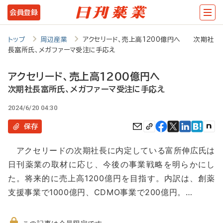
メ
会員登録
イ
ン
トップ
周辺産業
アクセリード、売上高1200億円へ 次期社
長富所氏、メガファーマ受注に手応え
コ
ン
アクセリード、売上高1200億円へ
テ
次期社長富所氏、メガファーマ受注に手応え
ン
2024/6/20 04:30
ツ
保存
に
アクセリードの次期社長に内定している富所伸広氏は
移
日刊薬業の取材に応じ、今後の事業戦略を明らかにし
動
た。将来的に売上高1200億円を目指す。内訳は、創薬
支援事業で1000億円、CDMO事業で200億円。…