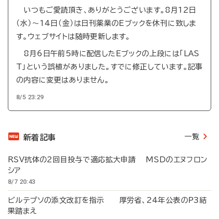
いつもご愛読頂き、ありがとうございます。8月12日
（水）～14日（金）は日刊薬業のEブックを休刊に致しま
す。ウェブサイトは随時更新します。
8月6日午前5時に配信したEブックの上段には「LAS
T」という誤植がありました。すでに修正しています。記事
の内容に変更はありません。
8/5 23:29
一覧
新着記事
RSV抗体の2回目投与で適応拡大申請 MSDのエヌフロン
シア
8/7 20:43
ビルテプソの添文改訂を指示 厚労省、24年公表のP3結
果踏まえ