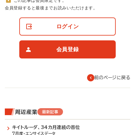
この記事は会員限定です。
非
会員登録すると最後までお読みいただけます。
会
員
の
ログイン
閲
覧
制
限
会員登録
に
つ
い
て
前のページに戻る
周辺産業
最新記事
キイトルーダ、34カ月連続の首位
7月度・エンサイスデータ