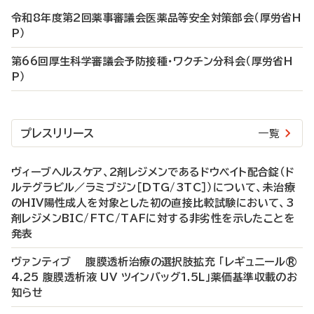
令和8年度第2回薬事審議会医薬品等安全対策部会（厚労省H
P）
第66回厚生科学審議会予防接種・ワクチン分科会（厚労省H
P）
プレスリリース
一覧
ヴィーブヘルスケア、2剤レジメンであるドウベイト配合錠（ド
ルテグラビル／ラミブジン［DTG/3TC］）について、未治療
のHIV陽性成人を対象とした初の直接比較試験において、3
剤レジメンBIC/FTC/TAFに対する非劣性を示したことを
発表
ヴァンティブ 腹膜透析治療の選択肢拡充 「レギュニール®
4.25 腹膜透析液 UV ツインバッグ1.5L」薬価基準収載のお
知らせ