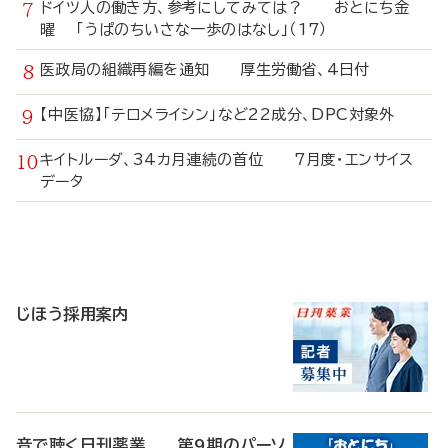
ドイツ人の働き方、参考にしてみては？ おとにち金
曜 「うぱのちいさな一歩のはなし」（17）
医政局の組織再編を通知 厚生労働省、4日付
【中医協】「テロメライシン」など22成分、DPC対象外
キイトルーダ、34カ月連続の首位 7月度・エンサイス
データ
寄
稿
じほう採用案内
音で聴く日刊薬業 第9期のパーソ