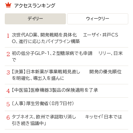
アクセスランキング
デイリー
ウィークリー
次世代AD薬、開発戦略を具体化 エーザイ・井戸CS
O、進行に応じたパイプライン構築
初の低分子GLP-1、2型糖尿病でも申請 リリー、日米
で
【決算】日本新薬が事業戦略見直し 開発の優先順位
を明確化、導出入を盛んに
【中医協】医療機器3製品の保険適用を了承
〔人事〕厚生労働省（8月7日付）
タブネオス、欧州で承認取り消し キッセイ「日本では
引き続き協議中」