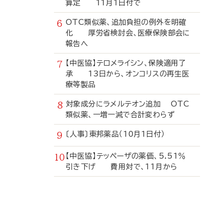
算定 11月1日付で
OTC類似薬、追加負担の例外を明確
化 厚労省検討会、医療保険部会に
報告へ
【中医協】テロメライシン、保険適用了
承 13日から、オンコリスの再生医
療等製品
対象成分にラメルテオン追加 OTC
類似薬、一増一減で合計変わらず
〔人事〕東邦薬品（10月1日付）
【中医協】テッペーザの薬価、5.51％
引き下げ 費用対で、11月から
寄
稿