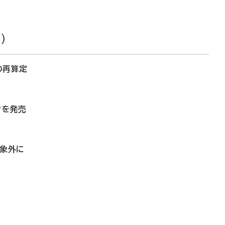
）
の再算定
ンを発売
対象外に