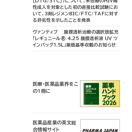
［DTG/3TC］）について、未治療のHIV陽
性成人を対象とした初の直接比較試験にお
いて、3剤レジメンBIC/FTC/TAFに対す
る非劣性を示したことを発表
ヴァンティブ 腹膜透析治療の選択肢拡充
「レギュニール® 4.25 腹膜透析液 UV ツ
インバッグ1.5L」薬価基準収載のお知らせ
P
R
医療・医薬品業界をこ
の1冊に
医薬品産業の英文総
合情報サイト