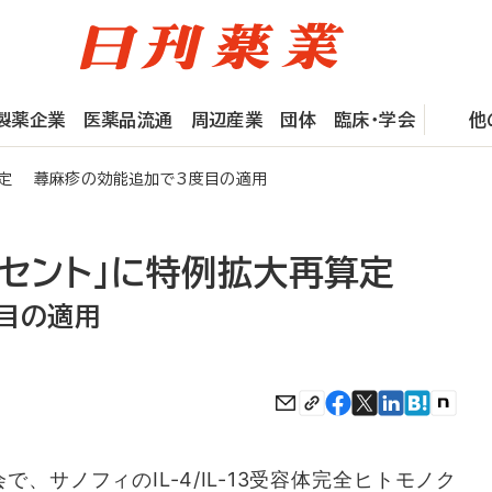
製薬企業
医薬品流通
周辺産業
団体
臨床・学会
他
再算定 蕁麻疹の効能追加で3度目の適用
クセント」に特例拡大再算定
目の適用
サノフィのIL-4/IL-13受容体完全ヒトモノク