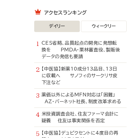
アクセスランキング
デイリー
ウィークリー
CES省略、品質起点の開発に発想転
換を PMDA・栗林審査役、製販後
データの発信も要請
【中医協】新薬10成分13品目、13日
に収載へ サノフィのサークリサ皮
下注など
薬価以外によるMFN対応は「困難」
AZ・バーネット社長、制度改革求める
米投資調査会社、住友ファーマ会計に
疑義 住友は事実関係を否定
【中医協】デュピクセントに4度目の再