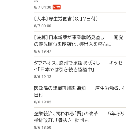
築
8/7 04:30
〔人事〕厚生労働省（8月7日付）
8/7 00:00
【決算】日本新薬が事業戦略見直し 開発
の優先順位を明確化、導出入を盛んに
8/6 19:47
タブネオス、欧州で承認取り消し キッセ
イ「日本では引き続き協議中」
8/6 19:12
医政局の組織再編を通知 厚生労働省、4
日付
8/6 19:02
企業統治、問われる「質」の改革 5年ぶり
指針改訂、「骨抜き」批判も
8/6 18:50