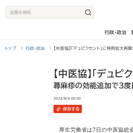
メ
記
イ
事
ン
を
行政・政治
コ
検
ン
索
トップ
行政・政治
【中医協】「デュピクセント」に特例拡大
テ
ン
ツ
【中医協】「デュピ
に
蕁麻疹の効能追加で3度
移
2024/8/8 00:00
動
保存
する
厚生労働省は7日の中医協総会で、