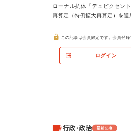
ローナル抗体「デュピクセント
再算定（特例拡大再算定）を適
この記事は会員限定です。
会員登録
非
会
ログイン
員
の
閲
覧
制
限
に
つ
い
て
行政・政治
最新記事