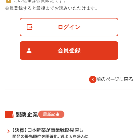
この記事は会員限定です。
非
会員登録すると最後までお読みいただけます。
会
員
の
ログイン
閲
覧
制
限
会員登録
に
つ
い
て
前のページに戻る
製薬企業
最新記事
【決算】日本新薬が事業戦略見直し
開発の優先順位を明確化、導出入を盛んに