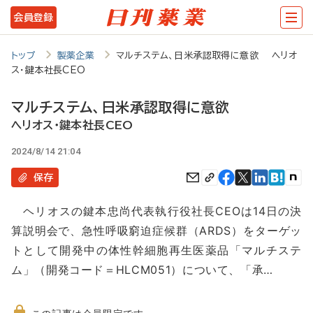
メ
会員登録
イ
ン
トップ
製薬企業
マルチステム、日米承認取得に意欲 ヘリオ
ス・鍵本社長CEO
コ
ン
マルチステム、日米承認取得に意欲
テ
ヘリオス・鍵本社長CEO
ン
2024/8/14 21:04
ツ
保存
に
ヘリオスの鍵本忠尚代表執行役社長CEOは14日の決
移
算説明会で、急性呼吸窮迫症候群（ARDS）をターゲッ
動
トとして開発中の体性幹細胞再生医薬品「マルチステ
ム」（開発コード＝HLCM051）について、「承…