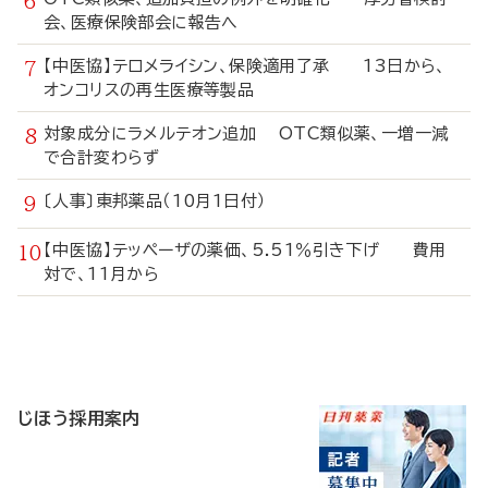
会、医療保険部会に報告へ
【中医協】テロメライシン、保険適用了承 13日から、
オンコリスの再生医療等製品
対象成分にラメルテオン追加 OTC類似薬、一増一減
で合計変わらず
〔人事〕東邦薬品（10月1日付）
【中医協】テッペーザの薬価、5.51％引き下げ 費用
対で、11月から
寄
稿
じほう採用案内