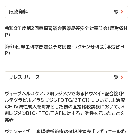
行政資料
一覧
令和8年度第2回薬事審議会医薬品等安全対策部会（厚労省H
P）
第66回厚生科学審議会予防接種・ワクチン分科会（厚労省H
P）
プレスリリース
一覧
ヴィーブヘルスケア、2剤レジメンであるドウベイト配合錠（ド
ルテグラビル／ラミブジン［DTG/3TC］）について、未治療
のHIV陽性成人を対象とした初の直接比較試験において、3
剤レジメンBIC/FTC/TAFに対する非劣性を示したことを
発表
ヴァンティブ 腹膜透析治療の選択肢拡充 「レギュニール®