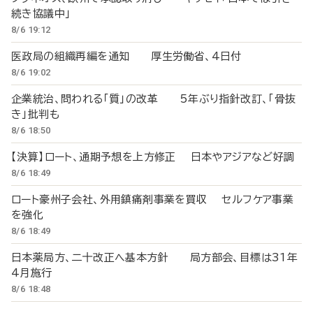
続き協議中」
8/6 19:12
医政局の組織再編を通知 厚生労働省、4日付
8/6 19:02
企業統治、問われる「質」の改革 5年ぶり指針改訂、「骨抜
き」批判も
8/6 18:50
【決算】ロート、通期予想を上方修正 日本やアジアなど好調
8/6 18:49
ロート豪州子会社、外用鎮痛剤事業を買収 セルフケア事業
を強化
8/6 18:49
日本薬局方、二十改正へ基本方針 局方部会、目標は31年
4月施行
8/6 18:48