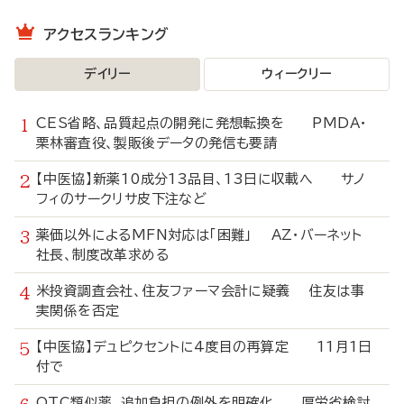
アクセスランキング
デイリー
ウィークリー
CES省略、品質起点の開発に発想転換を PMDA・
栗林審査役、製販後データの発信も要請
【中医協】新薬10成分13品目、13日に収載へ サノ
フィのサークリサ皮下注など
薬価以外によるMFN対応は「困難」 AZ・バーネット
社長、制度改革求める
米投資調査会社、住友ファーマ会計に疑義 住友は事
実関係を否定
【中医協】デュピクセントに4度目の再算定 11月1日
付で
OTC類似薬、追加負担の例外を明確化 厚労省検討