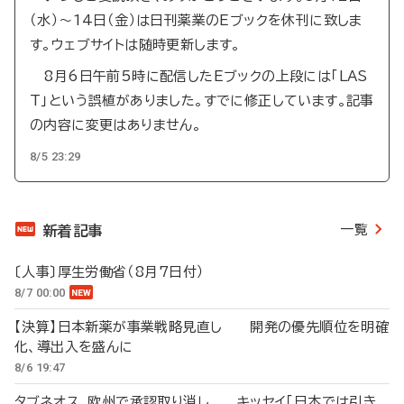
（水）～14日（金）は日刊薬業のEブックを休刊に致しま
す。ウェブサイトは随時更新します。
8月6日午前5時に配信したEブックの上段には「LAS
T」という誤植がありました。すでに修正しています。記事
の内容に変更はありません。
8/5 23:29
一覧
新着記事
〔人事〕厚生労働省（8月7日付）
8/7 00:00
【決算】日本新薬が事業戦略見直し 開発の優先順位を明確
化、導出入を盛んに
8/6 19:47
タブネオス、欧州で承認取り消し キッセイ「日本では引き