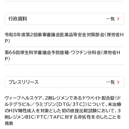
行政資料
一覧
令和8年度第2回薬事審議会医薬品等安全対策部会（厚労省H
P）
第66回厚生科学審議会予防接種・ワクチン分科会（厚労省H
P）
プレスリリース
一覧
ヴィーブヘルスケア、2剤レジメンであるドウベイト配合錠（ド
ルテグラビル／ラミブジン［DTG/3TC］）について、未治療
のHIV陽性成人を対象とした初の直接比較試験において、3
剤レジメンBIC/FTC/TAFに対する非劣性を示したことを
発表