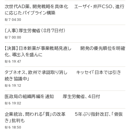
次世代AD薬、開発戦略を具体化 エーザイ・井戸CSO、進行
に応じたパイプライン構築
8/7 04:30
〔人事〕厚生労働省（8月7日付）
8/7 00:00
【決算】日本新薬が事業戦略見直し 開発の優先順位を明確
化、導出入を盛んに
8/6 19:47
タブネオス、欧州で承認取り消し キッセイ「日本では引き
続き協議中」
8/6 19:12
医政局の組織再編を通知 厚生労働省、4日付
8/6 19:02
企業統治、問われる「質」の改革 5年ぶり指針改訂、「骨抜
き」批判も
8/6 18:50