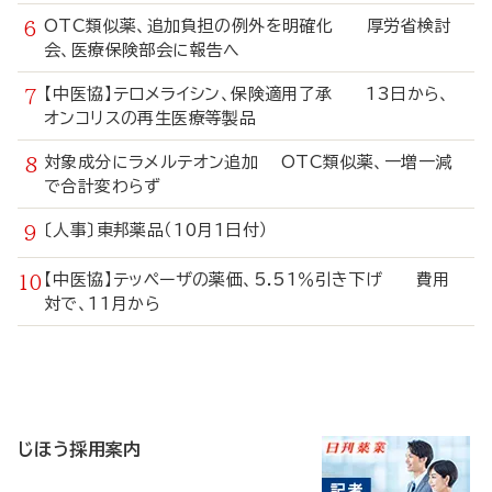
OTC類似薬、追加負担の例外を明確化 厚労省検討
会、医療保険部会に報告へ
【中医協】テロメライシン、保険適用了承 13日から、
オンコリスの再生医療等製品
対象成分にラメルテオン追加 OTC類似薬、一増一減
で合計変わらず
〔人事〕東邦薬品（10月1日付）
【中医協】テッペーザの薬価、5.51％引き下げ 費用
対で、11月から
寄
稿
じほう採用案内