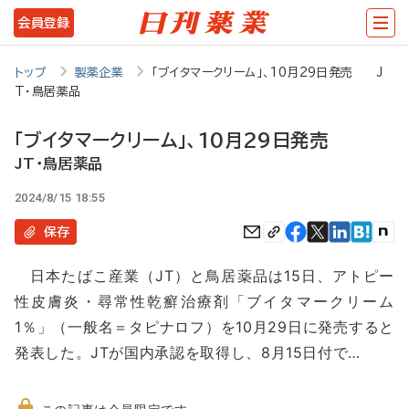
メ
会員登録
イ
ン
トップ
製薬企業
「ブイタマークリーム」、10月29日発売 J
T・鳥居薬品
コ
ン
「ブイタマークリーム」、10月29日発売
テ
JT・鳥居薬品
ン
2024/8/15 18:55
ツ
保存
に
日本たばこ産業（JT）と鳥居薬品は15日、アトピー
移
性皮膚炎・尋常性乾癬治療剤「ブイタマークリーム
動
1％」（一般名＝タピナロフ）を10月29日に発売すると
発表した。JTが国内承認を取得し、8月15日付で…