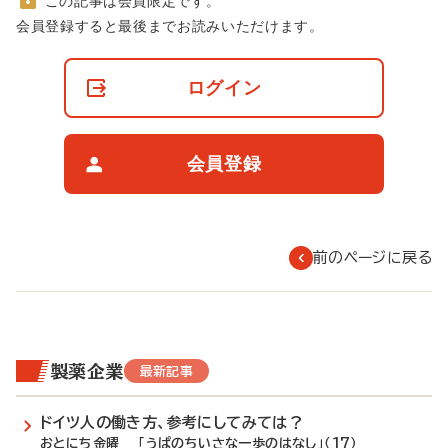
この記事は会員限定です。
非
会員登録すると最後までお読みいただけます。
会
員
の
ログイン
閲
覧
制
限
会員登録
に
つ
い
て
前のページに戻る
製薬企業
最新記事
ドイツ人の働き方、参考にしてみては？
おとにち金曜 「うぱのちいさな一歩のはなし」（17）