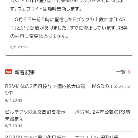
（水）～14日（金）は日刊薬業のEブックを休刊に致しま
す。ウェブサイトは随時更新します。
8月6日午前5時に配信したEブックの上段には「LAS
T」という誤植がありました。すでに修正しています。記事
の内容に変更はありません。
8/5 23:29
一覧
新着記事
RSV抗体の2回目投与で適応拡大申請 MSDのエヌフロン
シア
8/7 20:43
ビルテプソの添文改訂を指示 厚労省、24年公表のP3結
果踏まえ
8/7 20:33
2030年までに黒字化目指す オンコリス・浦田社長