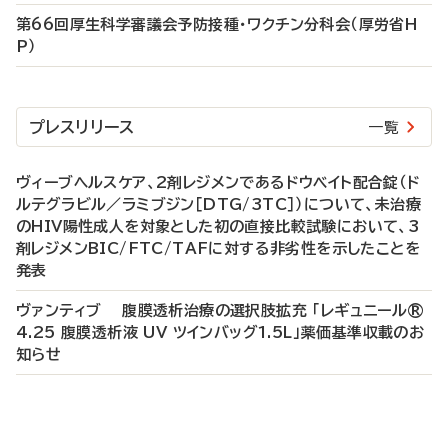
第66回厚生科学審議会予防接種・ワクチン分科会（厚労省H
P）
プレスリリース
一覧
ヴィーブヘルスケア、2剤レジメンであるドウベイト配合錠（ド
ルテグラビル／ラミブジン［DTG/3TC］）について、未治療
のHIV陽性成人を対象とした初の直接比較試験において、3
剤レジメンBIC/FTC/TAFに対する非劣性を示したことを
発表
ヴァンティブ 腹膜透析治療の選択肢拡充 「レギュニール®
4.25 腹膜透析液 UV ツインバッグ1.5L」薬価基準収載のお
知らせ
P