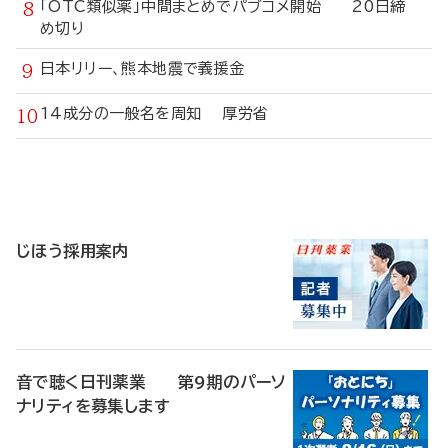
「OTC類似薬」中間まとめでパブコメ開始 20日締
め切り
日本リリー、熊本地震で義援金
14成分の一般名を周知 厚労省
寄
稿
じほう採用案内
音で聴く日刊薬業 第9期のパーソ
ナリティを募集します