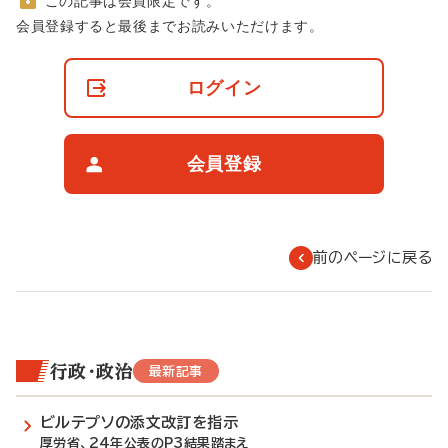
この記事は会員限定です。
非
会員登録すると最後までお読みいただけます。
会
員
の
ログイン
閲
覧
制
限
会員登録
に
つ
い
て
前のページに戻る
行政・政治
最新記事
ビルテプソの添文改訂を指示
厚労省、24年公表のP3結果踏まえ