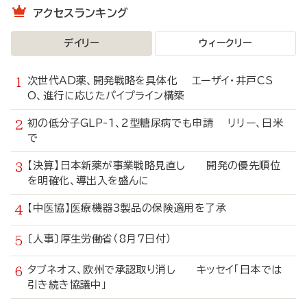
アクセスランキング
デイリー
ウィークリー
次世代AD薬、開発戦略を具体化 エーザイ・井戸CS
O、進行に応じたパイプライン構築
初の低分子GLP-1、2型糖尿病でも申請 リリー、日米
で
【決算】日本新薬が事業戦略見直し 開発の優先順位
を明確化、導出入を盛んに
【中医協】医療機器3製品の保険適用を了承
〔人事〕厚生労働省（8月7日付）
タブネオス、欧州で承認取り消し キッセイ「日本では
引き続き協議中」