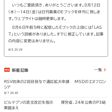
いつもご愛読頂き、ありがとうございます。8月12日
（水）～14日（金）は日刊薬業のEブックを休刊に致しま
す。ウェブサイトは随時更新します。
8月6日午前5時に配信したEブックの上段には「LAS
T」という誤植がありました。すでに修正しています。記事
の内容に変更はありません。
8/5 23:29
一覧
新着記事
RSV抗体の2回目投与で適応拡大申請 MSDのエヌフロン
シア
8/7 20:43
ビルテプソの添文改訂を指示 厚労省、24年公表のP3結
果踏まえ