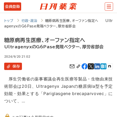
メ
会員登録
イ
ン
トップ
行政・政治
糖原病再生医療、オーファン指定へ Ultr
agenyxのG6Pase発現ベクター、厚労省部会
コ
ン
糖原病再生医療、オーファン指定へ
テ
UltragenyxのG6Pase発現ベクター、厚労省部会
ン
2024/9/20 21:02
ツ
保存
に
厚生労働省の薬事審議会再生医療等製品・生物由来技
移
術部会は20日、Ultragenyx Japanの糖原病Ia型を予定
動
効能・効果とする「Pariglasgene brecaparvovec」に
ついて、…