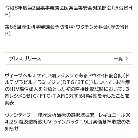
令和8年度第2回薬事審議会医薬品等安全対策部会（厚労省H
P）
第66回厚生科学審議会予防接種・ワクチン分科会（厚労省H
P）
プレスリリース
一覧
ヴィーブヘルスケア、2剤レジメンであるドウベイト配合錠（ド
ルテグラビル／ラミブジン［DTG/3TC］）について、未治療
のHIV陽性成人を対象とした初の直接比較試験において、3
剤レジメンBIC/FTC/TAFに対する非劣性を示したことを
発表
ヴァンティブ 腹膜透析治療の選択肢拡充 「レギュニール®
4.25 腹膜透析液 UV ツインバッグ1.5L」薬価基準収載のお
知らせ