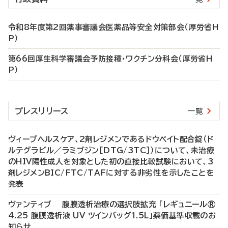
令和8年度第2回薬事審議会医薬品等安全対策部会（厚労省H
P）
第66回厚生科学審議会予防接種・ワクチン分科会（厚労省H
P）
プレスリリース
一覧
ヴィーブヘルスケア、2剤レジメンであるドウベイト配合錠（ド
ルテグラビル／ラミブジン［DTG/3TC］）について、未治療
のHIV陽性成人を対象とした初の直接比較試験において、3
剤レジメンBIC/FTC/TAFに対する非劣性を示したことを
発表
ヴァンティブ 腹膜透析治療の選択肢拡充 「レギュニール®
4.25 腹膜透析液 UV ツインバッグ1.5L」薬価基準収載のお
知らせ