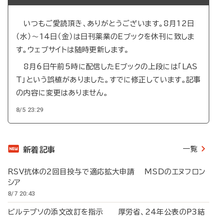
いつもご愛読頂き、ありがとうございます。8月12日
（水）～14日（金）は日刊薬業のEブックを休刊に致しま
す。ウェブサイトは随時更新します。
8月6日午前5時に配信したEブックの上段には「LAS
T」という誤植がありました。すでに修正しています。記事
の内容に変更はありません。
8/5 23:29
一覧
新着記事
RSV抗体の2回目投与で適応拡大申請 MSDのエヌフロン
シア
8/7 20:43
ビルテプソの添文改訂を指示 厚労省、24年公表のP3結