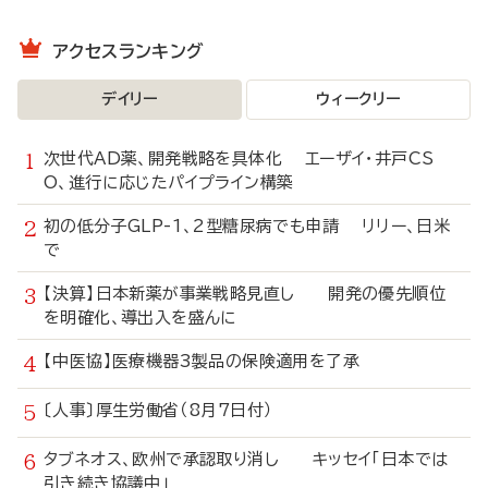
アクセスランキング
デイリー
ウィークリー
次世代AD薬、開発戦略を具体化 エーザイ・井戸CS
O、進行に応じたパイプライン構築
初の低分子GLP-1、2型糖尿病でも申請 リリー、日米
で
【決算】日本新薬が事業戦略見直し 開発の優先順位
を明確化、導出入を盛んに
【中医協】医療機器3製品の保険適用を了承
〔人事〕厚生労働省（8月7日付）
タブネオス、欧州で承認取り消し キッセイ「日本では
引き続き協議中」