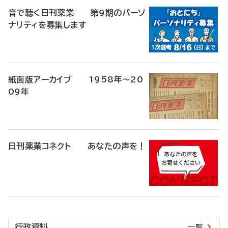
音で聴く日刊薬業 第9期のパーソ
ナリティを募集します
紙面版アーカイブ 1958年～20
09年
日刊薬業コネクト あなたの声を！
行政資料
一覧