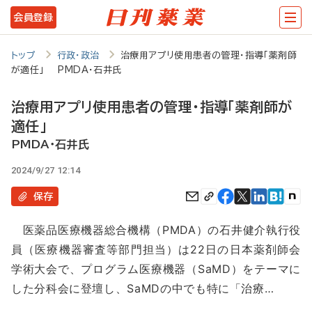
メ
会員登録
イ
ン
トップ
行政・政治
治療用アプリ使用患者の管理・指導「薬剤師
が適任」 PMDA・石井氏
コ
ン
治療用アプリ使用患者の管理・指導「薬剤師が
テ
適任」
ン
PMDA・石井氏
ツ
2024/9/27 12:14
に
保存
移
医薬品医療機器総合機構（PMDA）の石井健介執行役
動
員（医療機器審査等部門担当）は22日の日本薬剤師会
学術大会で、プログラム医療機器（SaMD）をテーマに
した分科会に登壇し、SaMDの中でも特に「治療…