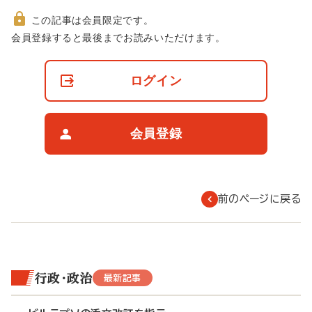
この記事は会員限定です。
非
会員登録すると最後までお読みいただけます。
会
員
の
ログイン
閲
覧
制
限
会員登録
に
つ
い
て
前のページに戻る
行政・政治
最新記事