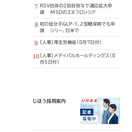
RSV抗体の2回目投与で適応拡大申
請 MSDのエヌフロンシア
初の低分子GLP-1、2型糖尿病でも申
請 リリー、日米で
〔人事〕厚生労働省（8月7日付）
〔人事〕メディパルホールディングス（8
月5日付）
寄
稿
じほう採用案内