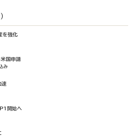
）
産を強化
年米国申請
込み
加速
内P1開始へ
に