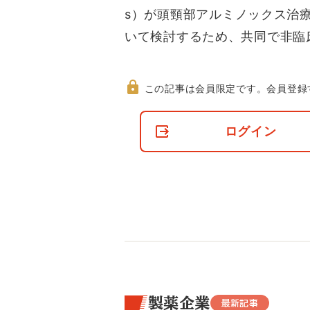
s）が頭頸部アルミノックス治
いて検討するため、共同で非臨
この記事は会員限定です。
会員登録
非
会
ログイン
員
の
閲
覧
制
限
に
つ
い
て
製薬企業
最新記事