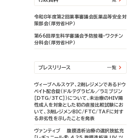
令和8年度第2回薬事審議会医薬品等安全対
策部会（厚労省HP）
第66回厚生科学審議会予防接種・ワクチン
分科会（厚労省HP）
プレスリリース
一覧
ヴィーブヘルスケア、2剤レジメンであるドウ
ベイト配合錠（ドルテグラビル／ラミブジン
［DTG/3TC］）について、未治療のHIV陽
性成人を対象とした初の直接比較試験にお
いて、3剤レジメンBIC/FTC/TAFに対す
る非劣性を示したことを発表
ヴァンティブ 腹膜透析治療の選択肢拡充
「レギュニール® 4.25 腹膜透析液 UV ツ