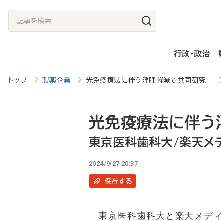
メ
記
イ
事
ン
を
行政・政治
コ
検
ン
索
トップ
製薬企業
光免疫療法に伴う浮腫軽減で共同研究 
テ
ン
ツ
光免疫療法に伴う
に
東京医科歯科大/楽天メ
移
2024/9/27 20:37
動
保存
する
東京医科歯科大と楽天メディカ