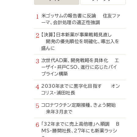
米ゴッサムの報告書に反論 住友ファ
ーマ、会計処理の適正性強調
【決算】日本新薬が事業戦略見直し
開発の優先順位を明確化、導出入を
盛んに
次世代AD薬、開発戦略を具体化 エ
ーザイ・井戸CSO、進行に応じたパイ
プライン構築
2030年までに黒字化目指す オン
コリス・浦田社長
コロナワクチン定期接種、きょう開始
来年3月まで
「32年までに売上高倍増」へ順調 B
MS・勝間社長、27年にも新薬ラッシ