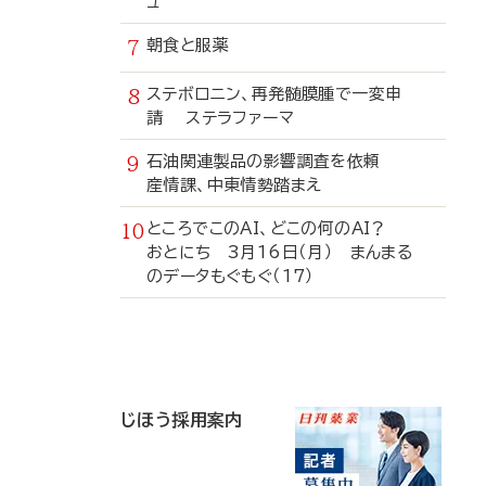
ュ
朝食と服薬
ステボロニン、再発髄膜腫で一変申
請 ステラファーマ
石油関連製品の影響調査を依頼
産情課、中東情勢踏まえ
ところでこのAI、どこの何のAI？
おとにち 3月16日（月） まんまる
のデータもぐもぐ（17）
寄
稿
じほう採用案内