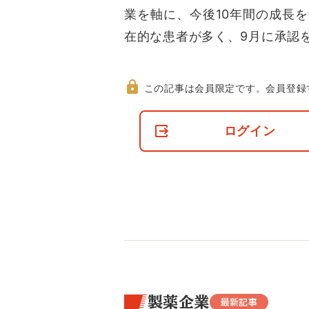
業を軸に、今後10年間の成長
在的な患者が多く、9月に承認
この記事は会員限定です。
会員登録
非
会
ログイン
員
の
閲
覧
制
限
に
つ
い
て
製薬企業
最新記事