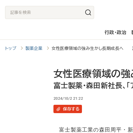
メ
記
イ
事
ン
を
行政・政治
コ
検
ン
索
トップ
製薬企業
女性医療領域の強み生かし長期成長へ 富
テ
ン
ツ
女性医療領域の強
に
富士製薬・森田新社長、「
移
2024/10/2 21:22
動
保存
する
富士製薬工業の森田周平・新