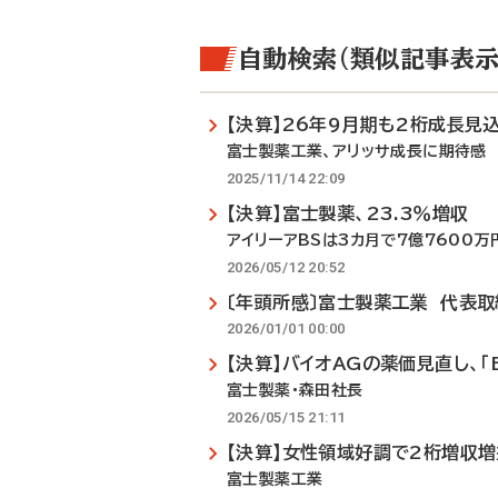
自動検索（類似記事表示
【決算】26年9月期も2桁成長見
富士製薬工業、アリッサ成長に期待感
2025/11/14 22:09
【決算】富士製薬、23.3％増収
アイリーアBSは3カ月で7億7600万
2026/05/12 20:52
〔年頭所感〕富士製薬工業 代表
2026/01/01 00:00
【決算】バイオAGの薬価見直し、「
富士製薬・森田社長
2026/05/15 21:11
【決算】女性領域好調で2桁増収増
富士製薬工業