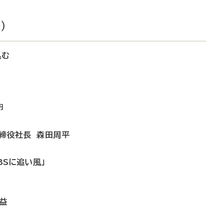
）
込む
円
取締役社長 森田周平
BSに追い風」
益