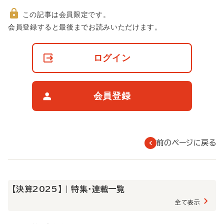
この記事は会員限定です。
非
会員登録すると最後までお読みいただけます。
会
員
の
ログイン
閲
覧
制
限
会員登録
に
つ
い
て
前のページに戻る
【決算2025】 | 特集・連載一覧
全て表示