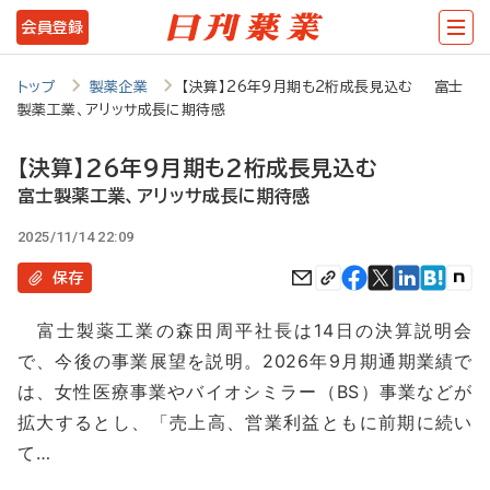
メ
会員登録
イ
ン
トップ
製薬企業
【決算】26年9月期も2桁成長見込む 富士
製薬工業、アリッサ成長に期待感
コ
ン
【決算】26年9月期も2桁成長見込む
テ
富士製薬工業、アリッサ成長に期待感
ン
2025/11/14 22:09
ツ
保存
に
富士製薬工業の森田周平社長は14日の決算説明会
移
で、今後の事業展望を説明。2026年9月期通期業績で
動
は、女性医療事業やバイオシミラー（BS）事業などが
拡大するとし、「売上高、営業利益ともに前期に続い
て…