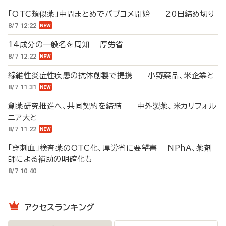
「OTC類似薬」中間まとめでパブコメ開始 20日締め切り
8/7 12:22
14成分の一般名を周知 厚労省
8/7 12:22
線維性炎症性疾患の抗体創製で提携 小野薬品、米企業と
8/7 11:31
創薬研究推進へ、共同契約を締結 中外製薬、米カリフォル
ニア大と
8/7 11:22
「穿刺血」検査薬のOTC化、厚労省に要望書 NPhA、薬剤
師による補助の明確化も
8/7 10:40
アクセスランキング