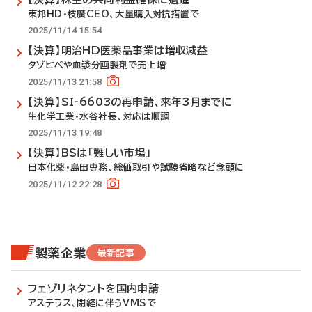
東邦HD・枝廣CEO、大量購入対抗措置で
2025/11/14 15:54
【決算】明治HD医薬品事業は増収減益
タゾピペや血漿分画製剤で売上増
2025/11/13 21:58
【決算】SI-6603の再申請、来年3月までに
生化学工業・水谷社長、対応は順調
2025/11/13 19:48
【決算】BSは「難しい市場」
日本化薬・島田専務、総価取引や試験省略など念頭に
2025/11/12 22:28
製薬企業
最新記事
フェゾリネタントを国内申請
アステラス、閉経に伴うVMSで