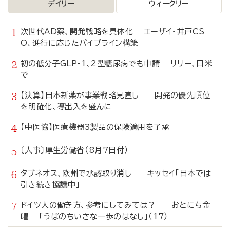
デイリー
ウィークリー
次世代AD薬、開発戦略を具体化 エーザイ・井戸CS
O、進行に応じたパイプライン構築
初の低分子GLP-1、2型糖尿病でも申請 リリー、日米
で
【決算】日本新薬が事業戦略見直し 開発の優先順位
を明確化、導出入を盛んに
【中医協】医療機器3製品の保険適用を了承
〔人事〕厚生労働省（8月7日付）
タブネオス、欧州で承認取り消し キッセイ「日本では
引き続き協議中」
ドイツ人の働き方、参考にしてみては？ おとにち金
曜 「うぱのちいさな一歩のはなし」（17）