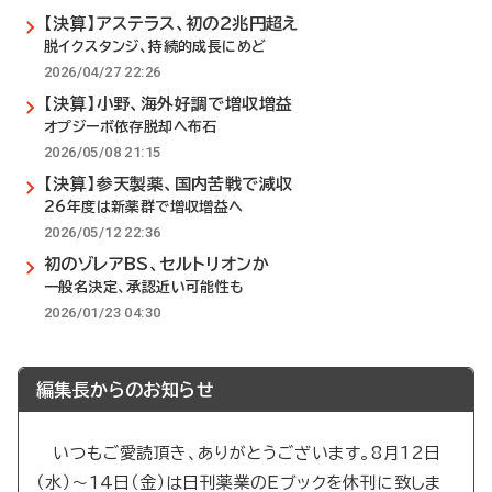
【決算】アステラス、初の2兆円超え
脱イクスタンジ、持続的成長にめど
2026/04/27 22:26
【決算】小野、海外好調で増収増益
オプジーボ依存脱却へ布石
2026/05/08 21:15
【決算】参天製薬、国内苦戦で減収
26年度は新薬群で増収増益へ
2026/05/12 22:36
初のゾレアBS、セルトリオンか
一般名決定、承認近い可能性も
2026/01/23 04:30
編集長からのお知らせ
いつもご愛読頂き、ありがとうございます。8月12日
（水）～14日（金）は日刊薬業のEブックを休刊に致しま