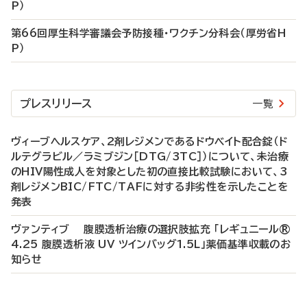
P）
第66回厚生科学審議会予防接種・ワクチン分科会（厚労省H
P）
プレスリリース
一覧
ヴィーブヘルスケア、2剤レジメンであるドウベイト配合錠（ド
ルテグラビル／ラミブジン［DTG/3TC］）について、未治療
のHIV陽性成人を対象とした初の直接比較試験において、3
剤レジメンBIC/FTC/TAFに対する非劣性を示したことを
発表
ヴァンティブ 腹膜透析治療の選択肢拡充 「レギュニール®
4.25 腹膜透析液 UV ツインバッグ1.5L」薬価基準収載のお
知らせ