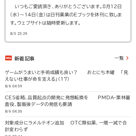
いつもご愛読頂き、ありがとうございます。8月12日
（水）～14日（金）は日刊薬業のEブックを休刊に致しま
す。ウェブサイトは随時更新します。
8/5 23:29
一覧
新着記事
ゲームがうまいと手術成績も良い？ おとにち木曜 「見
えない仕事が命を支える」（17）
8/6 04:59
CES省略、品質起点の開発に発想転換を PMDA・栗林審
査役、製販後データの発信も要請
8/6 04:30
対象成分にラメルテオン追加 OTC類似薬、一増一減で合
計変わらず