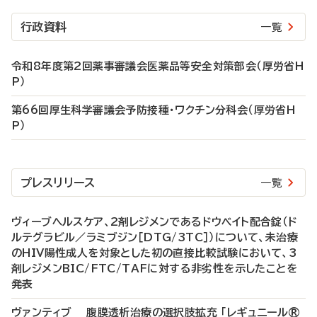
行政資料
一覧
令和8年度第2回薬事審議会医薬品等安全対策部会（厚労省H
P）
第66回厚生科学審議会予防接種・ワクチン分科会（厚労省H
P）
プレスリリース
一覧
ヴィーブヘルスケア、2剤レジメンであるドウベイト配合錠（ド
ルテグラビル／ラミブジン［DTG/3TC］）について、未治療
のHIV陽性成人を対象とした初の直接比較試験において、3
剤レジメンBIC/FTC/TAFに対する非劣性を示したことを
発表
ヴァンティブ 腹膜透析治療の選択肢拡充 「レギュニール®