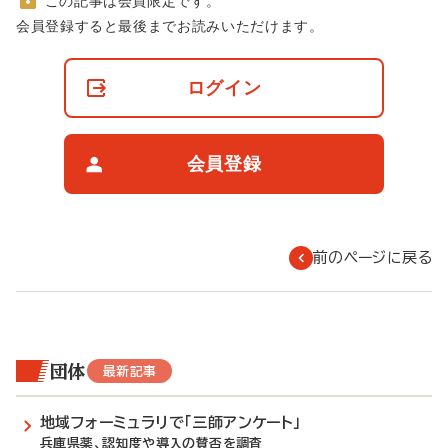
この記事は会員限定です。
非
会員登録すると最後までお読みいただけます。
会
員
の
ログイン
閲
覧
制
限
会員登録
に
つ
い
て
前のページに戻る
団体
最新記事
地域フォーミュラリで「三師アンケート」
兵庫県薬、認知度や導入の賛否を調査