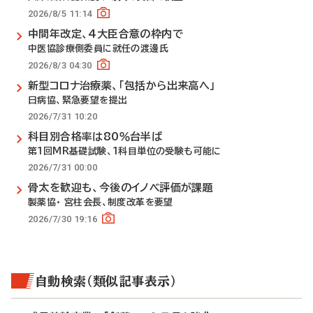
2026/8/5 11:14
中間年改定、4大臣合意の枠内で
中医協診療側委員に就任の渡邊氏
2026/8/3 04:30
新型コロナ治療薬、「包括から出来高へ」
日病協、緊急要望を提出
2026/7/31 10:20
科目別合格率は80％台半ば
第1回MR基礎試験、1科目単位の受験も可能に
2026/7/31 00:00
骨太を歓迎も、今後のイノベ評価が課題
製薬協・ 宮柱会長、制度改革を要望
2026/7/30 19:16
自動検索（類似記事表示）