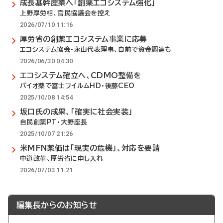
成長基幹産業へ「創薬エコシステム強化」
上野厚労相、官民協議会を控え
2026/07/10 11:16
厚労省の創薬エコシステム事業に応募
エコシステム協会・永山代表理事、自前で資金調達も
2026/06/30 04:30
エコシステム確立へ、CDMO整備を
バイオ薬で富士フイルムHD・後藤CEO
2025/10/08 14:54
坂口氏の成果、「確実に社会実装」
自民創薬PT・大野座長
2025/10/07 21:26
米MFN薬価は「現実の危機」、対応を要請
中道改革、厚労省に申し入れ
2026/07/03 11:21
編集長からのお知らせ