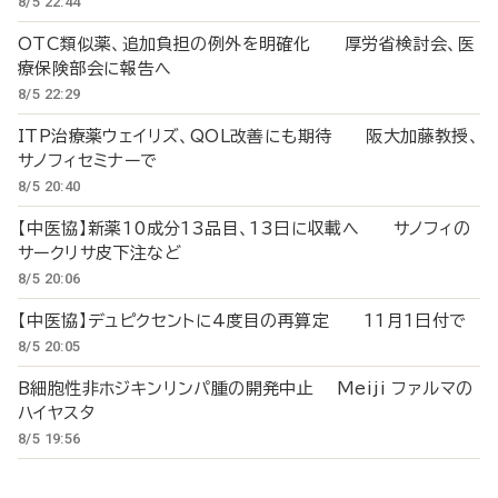
8/5 22:44
OTC類似薬、追加負担の例外を明確化 厚労省検討会、医
療保険部会に報告へ
8/5 22:29
ITP治療薬ウェイリズ、QOL改善にも期待 阪大加藤教授、
サノフィセミナーで
8/5 20:40
【中医協】新薬10成分13品目、13日に収載へ サノフィの
サークリサ皮下注など
8/5 20:06
【中医協】デュピクセントに4度目の再算定 11月1日付で
8/5 20:05
B細胞性非ホジキンリンパ腫の開発中止 Meiji ファルマの
ハイヤスタ
8/5 19:56