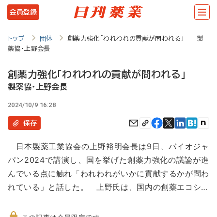
メ
会員登録
イ
ン
トップ
団体
創薬力強化「われわれの貢献が問われる」 製
薬協・上野会長
コ
ン
創薬力強化「われわれの貢献が問われる」
テ
製薬協・上野会長
ン
2024/10/9 16:28
ツ
保存
に
日本製薬工業協会の上野裕明会長は9日、バイオジャ
移
パン2024で講演し、国を挙げた創薬力強化の議論が進
動
んでいる点に触れ「われわれがいかに貢献するかが問わ
れている」と話した。 上野氏は、国内の創薬エコシ…