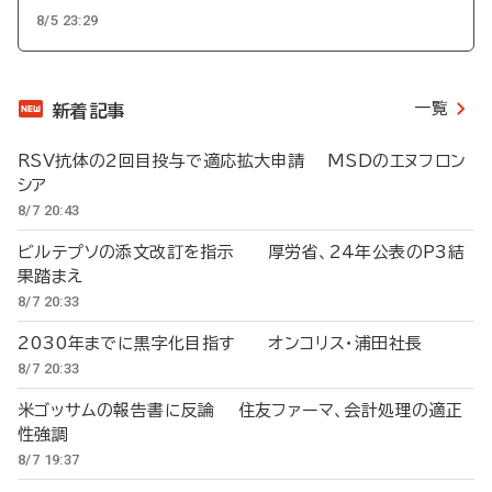
8/5 23:29
一覧
新着記事
RSV抗体の2回目投与で適応拡大申請 MSDのエヌフロン
シア
8/7 20:43
ビルテプソの添文改訂を指示 厚労省、24年公表のP3結
果踏まえ
8/7 20:33
2030年までに黒字化目指す オンコリス・浦田社長
8/7 20:33
米ゴッサムの報告書に反論 住友ファーマ、会計処理の適正
性強調
8/7 19:37