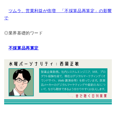
ツムラ、営業利益が倍増 「不採算品再算定」の影響
で
◎業界基礎的ワード
不採算品再算定