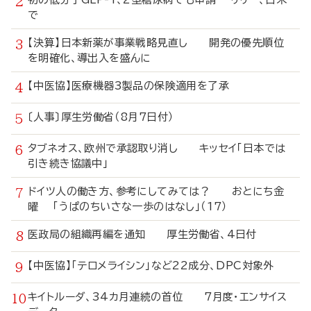
で
【決算】日本新薬が事業戦略見直し 開発の優先順位
を明確化、導出入を盛んに
【中医協】医療機器3製品の保険適用を了承
〔人事〕厚生労働省（8月7日付）
タブネオス、欧州で承認取り消し キッセイ「日本では
引き続き協議中」
ドイツ人の働き方、参考にしてみては？ おとにち金
曜 「うぱのちいさな一歩のはなし」（17）
医政局の組織再編を通知 厚生労働省、4日付
【中医協】「テロメライシン」など22成分、DPC対象外
キイトルーダ、34カ月連続の首位 7月度・エンサイス