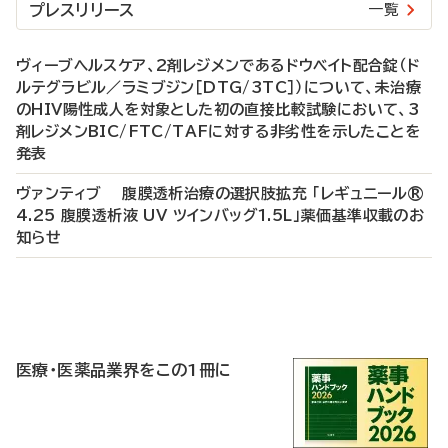
プレスリリース
一覧
ヴィーブヘルスケア、2剤レジメンであるドウベイト配合錠（ド
ルテグラビル／ラミブジン［DTG/3TC］）について、未治療
のHIV陽性成人を対象とした初の直接比較試験において、3
剤レジメンBIC/FTC/TAFに対する非劣性を示したことを
発表
ヴァンティブ 腹膜透析治療の選択肢拡充 「レギュニール®
4.25 腹膜透析液 UV ツインバッグ1.5L」薬価基準収載のお
知らせ
P
R
医療・医薬品業界をこの1冊に