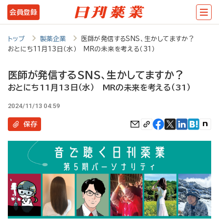
メ
会員登録
イ
ン
トップ
製薬企業
医師が発信するSNS、生かしてますか？
おとにち11月13日（水） MRの未来を考える（31）
コ
ン
医師が発信するSNS、生かしてますか？
テ
おとにち11月13日（水） MRの未来を考える（31）
ン
2024/11/13 04:59
ツ
保存
に
移
動