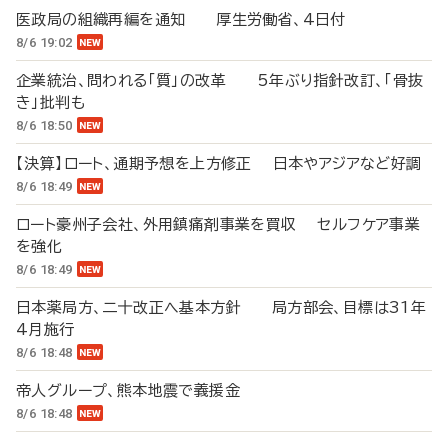
医政局の組織再編を通知 厚生労働省、4日付
8/6 19:02
企業統治、問われる「質」の改革 5年ぶり指針改訂、「骨抜
き」批判も
8/6 18:50
【決算】ロート、通期予想を上方修正 日本やアジアなど好調
8/6 18:49
ロート豪州子会社、外用鎮痛剤事業を買収 セルフケア事業
を強化
8/6 18:49
日本薬局方、二十改正へ基本方針 局方部会、目標は31年
4月施行
8/6 18:48
帝人グループ、熊本地震で義援金
8/6 18:48