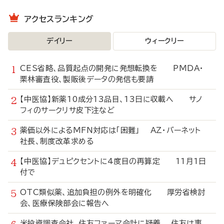
アクセスランキング
デイリー
ウィークリー
CES省略、品質起点の開発に発想転換を PMDA・
栗林審査役、製販後データの発信も要請
【中医協】新薬10成分13品目、13日に収載へ サノ
フィのサークリサ皮下注など
薬価以外によるMFN対応は「困難」 AZ・バーネット
社長、制度改革求める
【中医協】デュピクセントに4度目の再算定 11月1日
付で
OTC類似薬、追加負担の例外を明確化 厚労省検討
会、医療保険部会に報告へ
米投資調査会社、住友ファーマ会計に疑義 住友は事