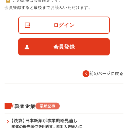
この記事は会員限定です。
非
会員登録すると最後までお読みいただけます。
会
員
の
ログイン
閲
覧
制
限
会員登録
に
つ
い
て
前のページに戻る
製薬企業
最新記事
【決算】日本新薬が事業戦略見直し
開発の優先順位を明確化、導出入を盛んに