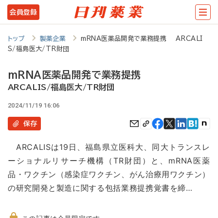
メ
会員登録
イ
ン
トップ
製薬企業
mRNA医薬品開発で業務提携 ARCALI
S/福島医大/TR財団
コ
ン
mRNA医薬品開発で業務提携
テ
ARCALIS/福島医大/TR財団
ン
2024/11/19 16:06
ツ
保存
に
ARCALISは19日、福島県立医科大、同大トランスレ
移
ーショナルリサーチ機構（TR財団）と、mRNA医薬
動
品・ワクチン（感染症ワクチン、がん治療用ワクチン）
の研究開発と製造に関する包括業務提携覚書を締…