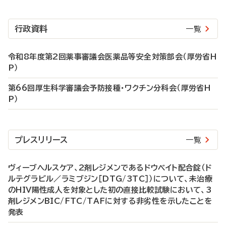
行政資料
一覧
令和8年度第2回薬事審議会医薬品等安全対策部会（厚労省H
P）
第66回厚生科学審議会予防接種・ワクチン分科会（厚労省H
P）
プレスリリース
一覧
ヴィーブヘルスケア、2剤レジメンであるドウベイト配合錠（ド
ルテグラビル／ラミブジン［DTG/3TC］）について、未治療
のHIV陽性成人を対象とした初の直接比較試験において、3
剤レジメンBIC/FTC/TAFに対する非劣性を示したことを
発表