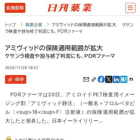
メ
会員登録
イ
ン
トップ
製薬企業
アミヴィッドの保険適用範囲が拡大 ケサン
ラ検査や投与終了判定にも、PDRファーマ
コ
ン
アミヴィッドの保険適用範囲が拡大
テ
ケサンラ検査や投与終了判定にも、PDRファーマ
ン
2024/11/20 18:57
ツ
保存
に
PDRファーマは20日、アミロイドPET検査用イメー
移
ジング剤「アミヴィッド静注」（一般名＝フロルベタピ
動
ル〈<sup>18</sup>F〉注射液）の保険適用範囲が拡
大したと発表した。日本イーライリリー…