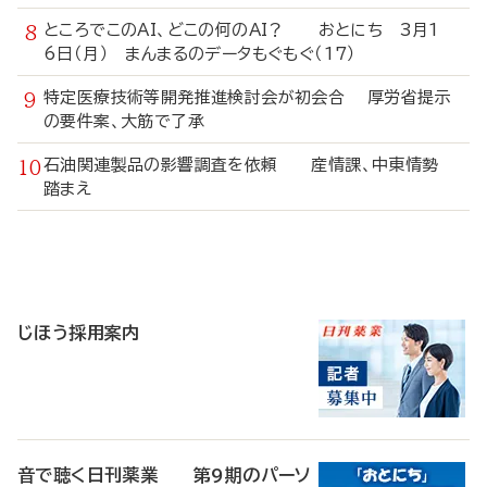
ところでこのAI、どこの何のAI？ おとにち 3月1
6日（月） まんまるのデータもぐもぐ（17）
特定医療技術等開発推進検討会が初会合 厚労省提示
の要件案、大筋で了承
石油関連製品の影響調査を依頼 産情課、中東情勢
踏まえ
寄
稿
じほう採用案内
音で聴く日刊薬業 第9期のパーソ