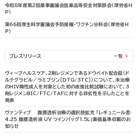
令和8年度第2回薬事審議会医薬品等安全対策部会（厚労省H
P）
第66回厚生科学審議会予防接種・ワクチン分科会（厚労省H
P）
プレスリリース
一覧
ヴィーブヘルスケア、2剤レジメンであるドウベイト配合錠（ド
ルテグラビル／ラミブジン［DTG/3TC］）について、未治療
のHIV陽性成人を対象とした初の直接比較試験において、3
剤レジメンBIC/FTC/TAFに対する非劣性を示したことを
発表
ヴァンティブ 腹膜透析治療の選択肢拡充 「レギュニール®
4.25 腹膜透析液 UV ツインバッグ1.5L」薬価基準収載のお
知らせ