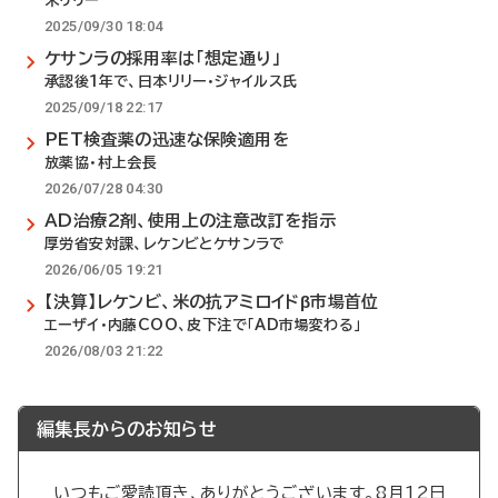
米リリー
2025/09/30 18:04
ケサンラの採用率は「想定通り」
承認後1年で、日本リリー・ジャイルス氏
2025/09/18 22:17
PET検査薬の迅速な保険適用を
放薬協・村上会長
2026/07/28 04:30
AD治療2剤、使用上の注意改訂を指示
厚労省安対課、レケンビとケサンラで
2026/06/05 19:21
【決算】レケンビ、米の抗アミロイドβ市場首位
エーザイ・内藤COO、皮下注で「AD市場変わる」
2026/08/03 21:22
編集長からのお知らせ
いつもご愛読頂き、ありがとうございます。8月12日