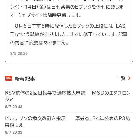
（水）～14日（金）は日刊薬業のEブックを休刊に致しま
す。ウェブサイトは随時更新します。
8月6日午前5時に配信したEブックの上段には「LAS
T」という誤植がありました。すでに修正しています。記事
の内容に変更はありません。
8/5 23:29
一覧
新着記事
RSV抗体の2回目投与で適応拡大申請 MSDのエヌフロン
シア
8/7 20:43
ビルテプソの添文改訂を指示 厚労省、24年公表のP3結
果踏まえ
8/7 20:33