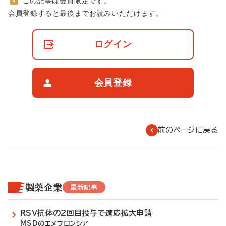
この記事は会員限定です。
非
会員登録すると最後までお読みいただけます。
会
員
の
ログイン
閲
覧
制
限
会員登録
に
つ
い
て
前のページに戻る
製薬企業
最新記事
RSV抗体の2回目投与で適応拡大申請
MSDのエヌフロンシア