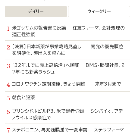
デイリー
ウィークリー
米ゴッサムの報告書に反論 住友ファーマ、会計処理の
適正性強調
【決算】日本新薬が事業戦略見直し 開発の優先順位
を明確化、導出入を盛んに
「32年までに売上高倍増」へ順調 BMS・勝間社長、2
7年にも新薬ラッシュ
コロナワクチン定期接種、きょう開始 来年3月まで
朝食と服薬
ブリンシドホビルP3、米で患者登録 シンバイオ、アデ
ノウイルス感染症で
ステボロニン、再発髄膜腫で一変申請 ステラファーマ