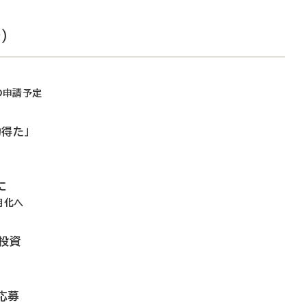
）
D申請予定
力得た」
に
用化へ
投資
応募