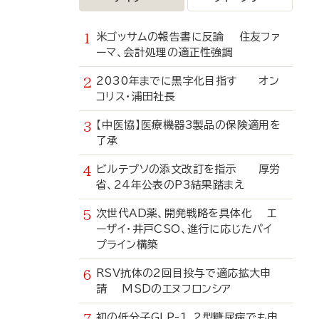
米ゴッサムの報告書に反論 住友ファ
ーマ、会計処理の適正性強調
2030年までに黒字化目指す オン
コリス・浦田社長
【中医協】医療機器3製品の保険適用を
了承
ビルテプソの添文改訂を指示 厚労
省、24年公表のP3結果踏まえ
次世代AD薬、開発戦略を具体化 エ
ーザイ・井戸CSO、進行に応じたパイ
プライン構築
RSV抗体の2回目投与で適応拡大申
請 MSDのエヌフロンシア
初の低分子GLP-1、2型糖尿病でも申