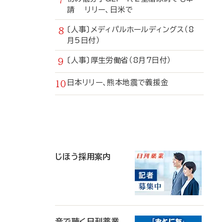
請 リリー、日米で
〔人事〕メディパルホールディングス（8
月5日付）
〔人事〕厚生労働省（8月7日付）
日本リリー、熊本地震で義援金
寄
稿
じほう採用案内
音で聴く日刊薬業