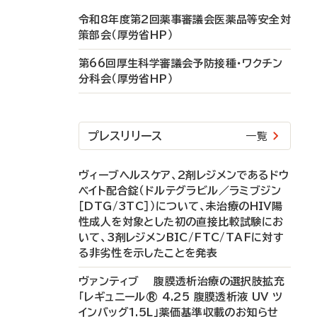
令和8年度第2回薬事審議会医薬品等安全対
策部会（厚労省HP）
第66回厚生科学審議会予防接種・ワクチン
分科会（厚労省HP）
プレスリリース
一覧
ヴィーブヘルスケア、2剤レジメンであるドウ
ベイト配合錠（ドルテグラビル／ラミブジン
［DTG/3TC］）について、未治療のHIV陽
性成人を対象とした初の直接比較試験にお
いて、3剤レジメンBIC/FTC/TAFに対す
る非劣性を示したことを発表
ヴァンティブ 腹膜透析治療の選択肢拡充
「レギュニール® 4.25 腹膜透析液 UV ツ
インバッグ1.5L」薬価基準収載のお知らせ