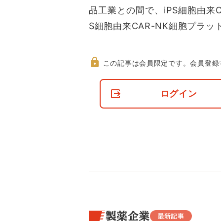
品工業との間で、iPS細胞由来C
S細胞由来CAR-NK細胞プラッ
この記事は会員限定です。
会員登録
非
会
ログイン
員
の
閲
覧
制
限
に
つ
い
て
製薬企業
最新記事