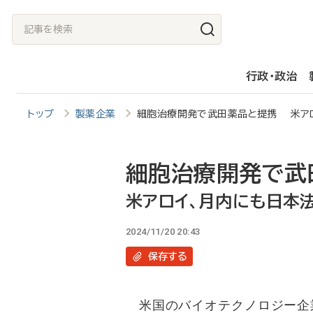
メ
記
イ
事
ン
を
行政・政治
コ
検
ン
索
トップ
製薬企業
細胞治療開発で武田薬品と提携 米ア
テ
ン
ツ
細胞治療開発で武
に
米アロイ、月内にも日本
移
2024/11/20 20:43
動
保存
する
米国のバイオテクノロジー企業