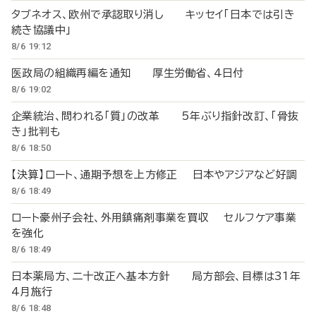
タブネオス、欧州で承認取り消し キッセイ「日本では引き
続き協議中」
8/6 19:12
医政局の組織再編を通知 厚生労働省、4日付
8/6 19:02
企業統治、問われる「質」の改革 5年ぶり指針改訂、「骨抜
き」批判も
8/6 18:50
【決算】ロート、通期予想を上方修正 日本やアジアなど好調
8/6 18:49
ロート豪州子会社、外用鎮痛剤事業を買収 セルフケア事業
を強化
8/6 18:49
日本薬局方、二十改正へ基本方針 局方部会、目標は31年
4月施行
8/6 18:48