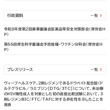
行政資料
一覧
令和8年度第2回薬事審議会医薬品等安全対策部会（厚労省H
P）
第66回厚生科学審議会予防接種・ワクチン分科会（厚労省H
P）
プレスリリース
一覧
ヴィーブヘルスケア、2剤レジメンであるドウベイト配合錠（ド
ルテグラビル／ラミブジン［DTG/3TC］）について、未治療
のHIV陽性成人を対象とした初の直接比較試験において、3
剤レジメンBIC/FTC/TAFに対する非劣性を示したことを
発表