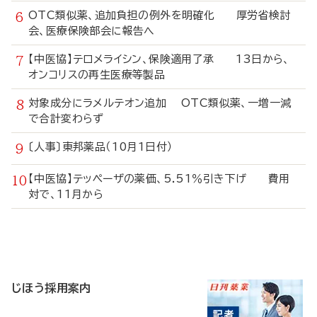
OTC類似薬、追加負担の例外を明確化 厚労省検討
会、医療保険部会に報告へ
【中医協】テロメライシン、保険適用了承 13日から、
オンコリスの再生医療等製品
対象成分にラメルテオン追加 OTC類似薬、一増一減
で合計変わらず
〔人事〕東邦薬品（10月1日付）
【中医協】テッペーザの薬価、5.51％引き下げ 費用
対で、11月から
寄
稿
じほう採用案内