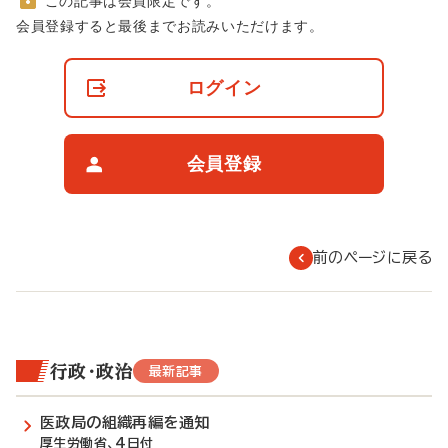
この記事は会員限定です。
非
会員登録すると最後までお読みいただけます。
会
員
の
ログイン
閲
覧
制
限
会員登録
に
つ
い
て
前のページに戻る
行政・政治
最新記事
医政局の組織再編を通知
厚生労働省、4日付