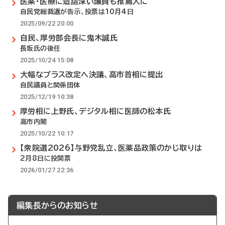
医薬・医療に造詣深い議員も推薦人に
自民党総裁選が告示、投票は10月4日
2025/09/22 20:00
自民、厚労部会長に鬼木誠氏
長坂氏の後任
2025/10/24 15:08
大幅なプラス改定へ決議、高市首相に提出
自民議員と関係団体
2025/12/19 10:38
厚労相に上野氏、デジタル相に医師の松本氏
高市内閣
2025/10/22 10:17
【衆院選2026】与野党乱立、医薬品政策のかじ取りは
2月8日に投開票
2026/01/27 22:36
編集長からのお知らせ