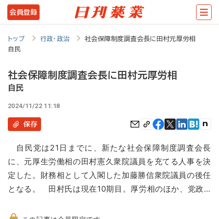
メ
会員登録
イ
ン
トップ
行政・政治
社会保障制度調査会長に田村元厚労相
自民
コ
ン
社会保障制度調査会長に田村元厚労相
テ
自民
ン
2024/11/22 11:18
ツ
保存
に
自民党は21日までに、新たな社会保障制度調査会長
移
に、元厚生労働相の田村憲久衆院議員を充てる人事を決
動
定した。財務相として入閣した加藤勝信衆院議員の後任
となる。 田村氏は現在10期目。厚労相のほか、党政…