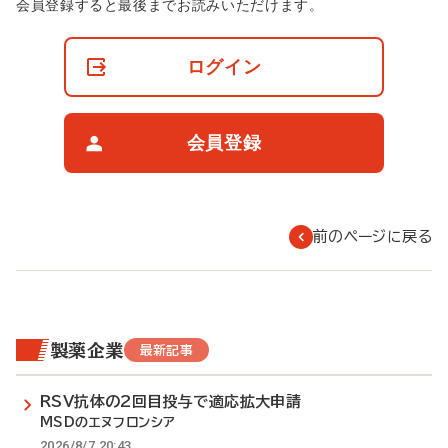
非
会員登録すると最後までお読みいただけます。
会
員
の
ログイン
閲
覧
制
限
会員登録
に
つ
い
て
前のページに戻る
製薬企業
最新記事
RSV抗体の2回目投与で適応拡大申請
MSDのエヌフロンシア
2026/8/7 20:43