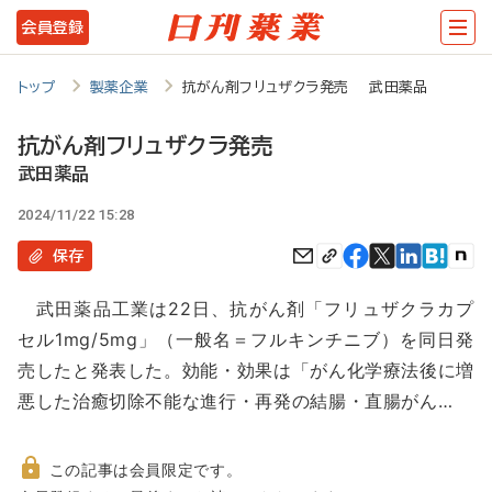
メ
会員登録
イ
ン
トップ
製薬企業
抗がん剤フリュザクラ発売 武田薬品
コ
抗がん剤フリュザクラ発売
ン
武田薬品
テ
2024/11/22 15:28
ン
保存
ツ
に
武田薬品工業は22日、抗がん剤「フリュザクラカプ
移
セル1mg/5mg」（一般名＝フルキンチニブ）を同日発
動
売したと発表した。効能・効果は「がん化学療法後に増
悪した治癒切除不能な進行・再発の結腸・直腸がん…
この記事は会員限定です。