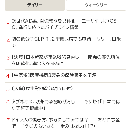
デイリー
ウィークリー
次世代AD薬、開発戦略を具体化 エーザイ・井戸CS
O、進行に応じたパイプライン構築
初の低分子GLP-1、2型糖尿病でも申請 リリー、日米
で
【決算】日本新薬が事業戦略見直し 開発の優先順位
を明確化、導出入を盛んに
【中医協】医療機器3製品の保険適用を了承
〔人事〕厚生労働省（8月7日付）
タブネオス、欧州で承認取り消し キッセイ「日本では
引き続き協議中」
ドイツ人の働き方、参考にしてみては？ おとにち金
曜 「うぱのちいさな一歩のはなし」（17）