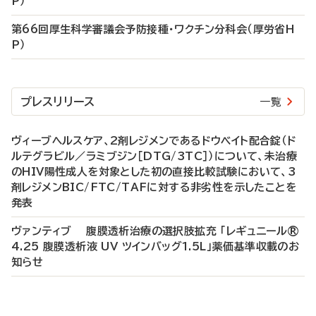
P）
第66回厚生科学審議会予防接種・ワクチン分科会（厚労省H
P）
プレスリリース
一覧
ヴィーブヘルスケア、2剤レジメンであるドウベイト配合錠（ド
ルテグラビル／ラミブジン［DTG/3TC］）について、未治療
のHIV陽性成人を対象とした初の直接比較試験において、3
剤レジメンBIC/FTC/TAFに対する非劣性を示したことを
発表
ヴァンティブ 腹膜透析治療の選択肢拡充 「レギュニール®
4.25 腹膜透析液 UV ツインバッグ1.5L」薬価基準収載のお
知らせ
P