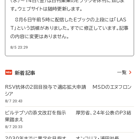
（水）～14日（金）は日刊薬業のEブックを休刊に致しま
す。ウェブサイトは随時更新します。
8月6日午前5時に配信したEブックの上段には「LAS
T」という誤植がありました。すでに修正しています。記事
の内容に変更はありません。
8/5 23:29
一覧
新着記事
RSV抗体の2回目投与で適応拡大申請 MSDのエヌフロン
シア
8/7 20:43
ビルテプソの添文改訂を指示 厚労省、24年公表のP3結
果踏まえ
8/7 20:33
2030年までに黒字化目指す オンコリス・浦田社長