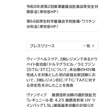
令和8年度第2回薬事審議会医薬品等安全対
策部会（厚労省HP）
第66回厚生科学審議会予防接種・ワクチン
分科会（厚労省HP）
プレスリリース
一覧
ヴィーブヘルスケア、2剤レジメンであるドウ
ベイト配合錠（ドルテグラビル／ラミブジン
［DTG/3TC］）について、未治療のHIV陽
性成人を対象とした初の直接比較試験にお
いて、3剤レジメンBIC/FTC/TAFに対す
る非劣性を示したことを発表
ヴァンティブ 腹膜透析治療の選択肢拡充
「レギュニール® 4.25 腹膜透析液 UV ツ
インバッグ1.5L」薬価基準収載のお知らせ