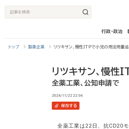
メ
記
イ
事
ン
を
行政・政治
コ
検
ン
索
トップ
製薬企業
リツキサン、慢性ITPで小児の用法用
テ
ン
ツ
リツキサン、慢性I
に
全薬工業、公知申請で
移
2024/11/22 22:04
動
保存
する
全薬工業は22日、抗CD20モ