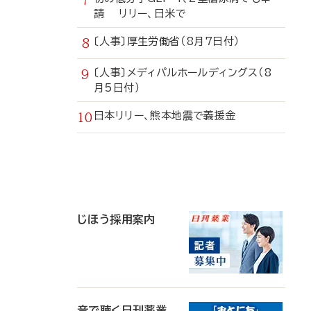
請 リリー、日米で
〔人事〕厚生労働省（8月7日付）
〔人事〕メディパルホールディングス（8
月5日付）
日本リリー、熊本地震で義援金
寄
稿
じほう採用案内
音で聴く日刊薬業