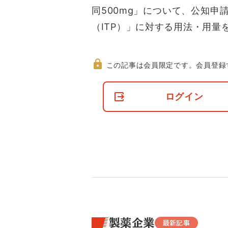
同500mg」について、公知
（ITP）」に対する用法・用量
この記事は会員限定です。
会員登録
非
会
ログイン
員
の
閲
覧
制
限
に
つ
い
て
製薬企業
最新記事