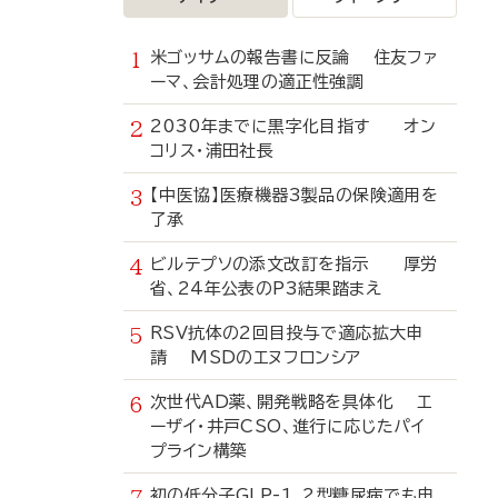
米ゴッサムの報告書に反論 住友ファ
ーマ、会計処理の適正性強調
2030年までに黒字化目指す オン
コリス・浦田社長
【中医協】医療機器3製品の保険適用を
了承
ビルテプソの添文改訂を指示 厚労
省、24年公表のP3結果踏まえ
RSV抗体の2回目投与で適応拡大申
請 MSDのエヌフロンシア
次世代AD薬、開発戦略を具体化 エ
ーザイ・井戸CSO、進行に応じたパイ
プライン構築
初の低分子GLP-1、2型糖尿病でも申